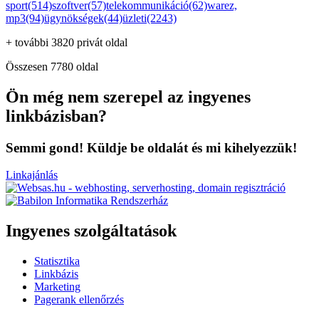
sport(514)
szoftver(57)
telekommunikáció(62)
warez,
mp3(94)
ügynökségek(44)
üzleti(2243)
+ további 3820 privát oldal
Összesen 7780 oldal
Ön még nem szerepel az ingyenes
linkbázisban?
Semmi gond! Küldje be oldalát és mi kihelyezzük!
Linkajánlás
Ingyenes szolgáltatások
Statisztika
Linkbázis
Marketing
Pagerank ellenőrzés