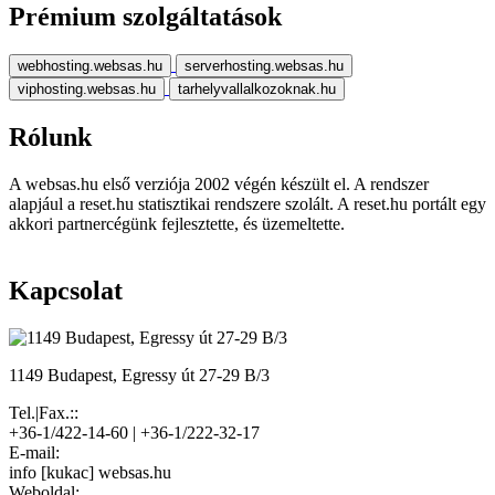
Prémium szolgáltatások
webhosting.websas.hu
serverhosting.websas.hu
viphosting.websas.hu
tarhelyvallalkozoknak.hu
Rólunk
A websas.hu első verziója 2002 végén készült el. A rendszer
alapjául a reset.hu statisztikai rendszere szolált. A reset.hu portált egy
akkori partnercégünk fejlesztette, és üzemeltette.
Kapcsolat
1149 Budapest, Egressy út 27-29 B/3
Tel.|Fax.::
+36-1/422-14-60 | +36-1/222-32-17
E-mail:
info [kukac] websas.hu
Weboldal: