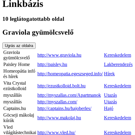
Linkbázis
10 leglátogatottabb oldal
Graviola gyümölcsvelő
Ugrás az oldalra
Graviola
http://www.graviola.hu
Kereskedelem
gyümölcsvelő
Paisley Home
http://paisley.hu
Lakberendezés
Homeopátia infó
http://homeopatia.egeszseged.info/
Hírek
és hírek
Vita Crystal
http://ezustkolloid.bolt.hu
Kereskedelem
ezüstkolloid
myszállás
http://myszallas.com/Apartmanok
Utazás
myszállás
http://myszallas.com/
Utazás
Captains.hu
http://captains.hu/hajoberles/
Hajó
Göcseji mákolaj
http://www.makolaj.hu
Kereskedelem
kúrák
Vled
világítástechnikai
http://www.vled.hu/
Kereskedelem