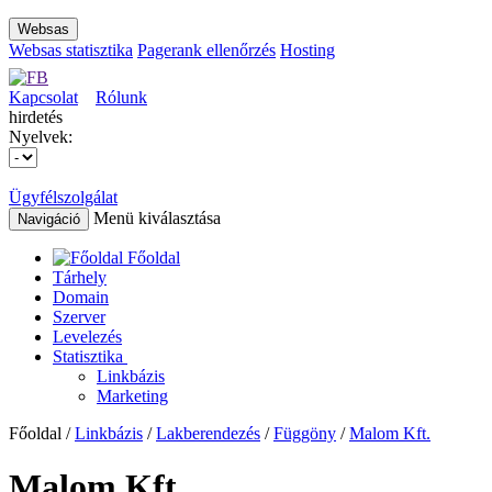
Websas
Websas statisztika
Pagerank ellenőrzés
Hosting
Kapcsolat
Rólunk
hirdetés
Nyelvek:
Ügyfélszolgálat
Menü kiválasztása
Navigáció
Főoldal
Tárhely
Domain
Szerver
Levelezés
Statisztika
Linkbázis
Marketing
Főoldal /
Linkbázis
/
Lakberendezés
/
Függöny
/
Malom Kft.
Malom Kft.