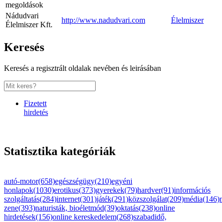
megoldások
Nádudvari
http://www.nadudvari.com
Élelmiszer
Élelmiszer Kft.
Keresés
Keresés a regisztrált oldalak nevében és leirásában
Fizetett
hirdetés
Statisztika kategóriák
autó-motor(658)
egészségügy(210)
egyéni
honlapok(1030)
erotikus(373)
gyerekek(79)
hardver(91)
információs
szolgáltatás(284)
internet(301)
játék(291)
közszolgálat(209)
média(146)
zene(393)
naturisták, bioéletmód(39)
oktatás(238)
online
hirdetések(156)
online kereskedelem(268)
szabadidő,