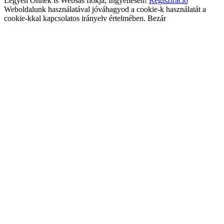
Legyen Önnek is Websas fiókja, Ingyenesen!
Regisztráció
Weboldalunk használatával jóváhagyod a cookie-k használatát a
cookie-kkal kapcsolatos irányelv értelmében.
Bezár