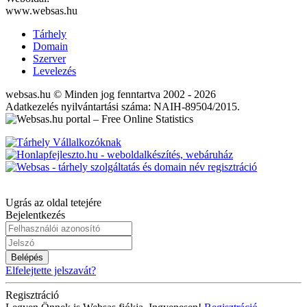
www.websas.hu
Tárhely
Domain
Szerver
Levelezés
websas.hu © Minden jog fenntartva 2002 - 2026
Adatkezelés nyilvántartási száma: NAIH-89504/2015.
Ugrás az oldal tetejére
Bejelentkezés
Belépés
Elfelejtette jelszavát?
Regisztráció