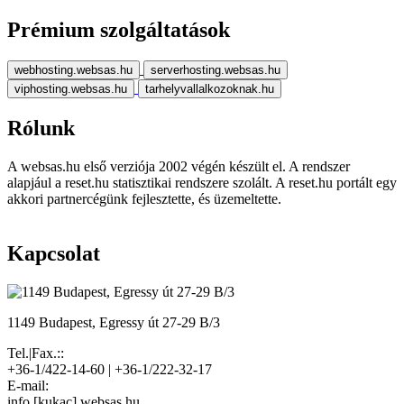
Prémium szolgáltatások
webhosting.websas.hu
serverhosting.websas.hu
viphosting.websas.hu
tarhelyvallalkozoknak.hu
Rólunk
A websas.hu első verziója 2002 végén készült el. A rendszer
alapjául a reset.hu statisztikai rendszere szolált. A reset.hu portált egy
akkori partnercégünk fejlesztette, és üzemeltette.
Kapcsolat
1149 Budapest, Egressy út 27-29 B/3
Tel.|Fax.::
+36-1/422-14-60 | +36-1/222-32-17
E-mail:
info [kukac] websas.hu