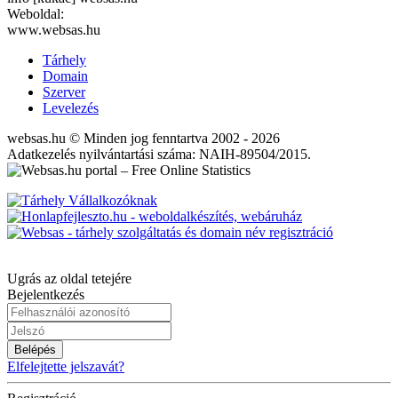
Weboldal:
www.websas.hu
Tárhely
Domain
Szerver
Levelezés
websas.hu © Minden jog fenntartva 2002 - 2026
Adatkezelés nyilvántartási száma: NAIH-89504/2015.
Ugrás az oldal tetejére
Bejelentkezés
Belépés
Elfelejtette jelszavát?