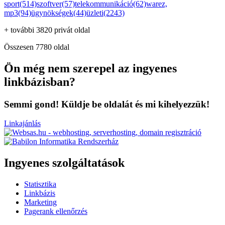
sport(514)
szoftver(57)
telekommunikáció(62)
warez,
mp3(94)
ügynökségek(44)
üzleti(2243)
+ további 3820 privát oldal
Összesen 7780 oldal
Ön még nem szerepel az ingyenes
linkbázisban?
Semmi gond! Küldje be oldalát és mi kihelyezzük!
Linkajánlás
Ingyenes szolgáltatások
Statisztika
Linkbázis
Marketing
Pagerank ellenőrzés