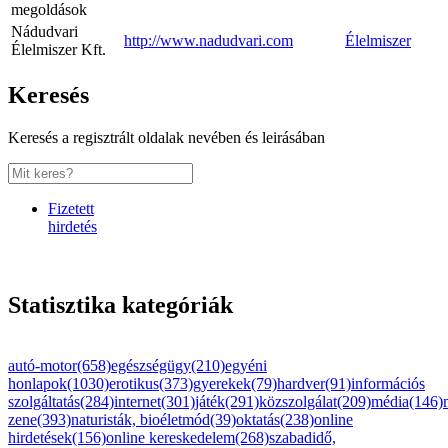
megoldások
Nádudvari
http://www.nadudvari.com
Élelmiszer
Élelmiszer Kft.
Keresés
Keresés a regisztrált oldalak nevében és leirásában
Fizetett
hirdetés
Statisztika kategóriák
autó-motor(658)
egészségügy(210)
egyéni
honlapok(1030)
erotikus(373)
gyerekek(79)
hardver(91)
információs
szolgáltatás(284)
internet(301)
játék(291)
közszolgálat(209)
média(146)
zene(393)
naturisták, bioéletmód(39)
oktatás(238)
online
hirdetések(156)
online kereskedelem(268)
szabadidő,