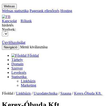
Websas
Websas statisztika
Pagerank ellenőrzés
Hosting
Kapcsolat
Rólunk
hirdetés
Nyelvek:
Ügyfélszolgálat
Menü kiválasztása
Navigáció
Főoldal
Tárhely
Domain
Szerver
Levelezés
Statisztika
Linkbázis
Marketing
Főoldal /
Linkbázis
/
Uszodatechnika
/
Szauna
/
Kerex-Óbuda Kft.
Kerex-Óbuda Kft.