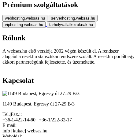
Prémium szolgáltatások
webhosting.websas.hu
serverhosting.websas.hu
viphosting.websas.hu
tarhelyvallalkozoknak.hu
Rólunk
A websas.hu első verziója 2002 végén készült el. A rendszer
alapjául a reset.hu statisztikai rendszere szolált. A reset.hu portált egy
akkori partnercégünk fejlesztette, és üzemeltette.
Kapcsolat
1149 Budapest, Egressy út 27-29 B/3
Tel.|Fax.::
+36-1/422-14-60 | +36-1/222-32-17
E-mail:
info [kukac] websas.hu
Weboldal: