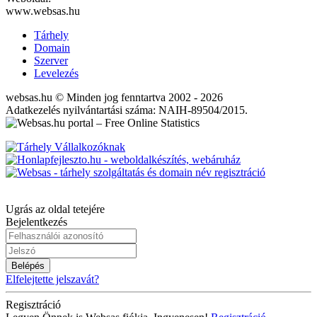
www.websas.hu
Tárhely
Domain
Szerver
Levelezés
websas.hu © Minden jog fenntartva 2002 - 2026
Adatkezelés nyilvántartási száma: NAIH-89504/2015.
Ugrás az oldal tetejére
Bejelentkezés
Belépés
Elfelejtette jelszavát?
Regisztráció