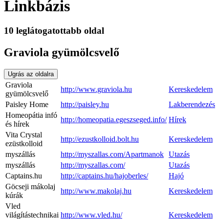
Linkbázis
10 leglátogatottabb oldal
Graviola gyümölcsvelő
Ugrás az oldalra
Graviola
http://www.graviola.hu
Kereskedelem
gyümölcsvelő
Paisley Home
http://paisley.hu
Lakberendezés
Homeopátia infó
http://homeopatia.egeszseged.info/
Hírek
és hírek
Vita Crystal
http://ezustkolloid.bolt.hu
Kereskedelem
ezüstkolloid
myszállás
http://myszallas.com/Apartmanok
Utazás
myszállás
http://myszallas.com/
Utazás
Captains.hu
http://captains.hu/hajoberles/
Hajó
Göcseji mákolaj
http://www.makolaj.hu
Kereskedelem
kúrák
Vled
világítástechnikai
http://www.vled.hu/
Kereskedelem