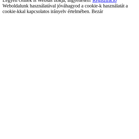
Legyen Önnek is Websas fiókja, Ingyenesen!
Regisztráció
Weboldalunk használatával jóváhagyod a cookie-k használatát a
cookie-kkal kapcsolatos irányelv értelmében.
Bezár