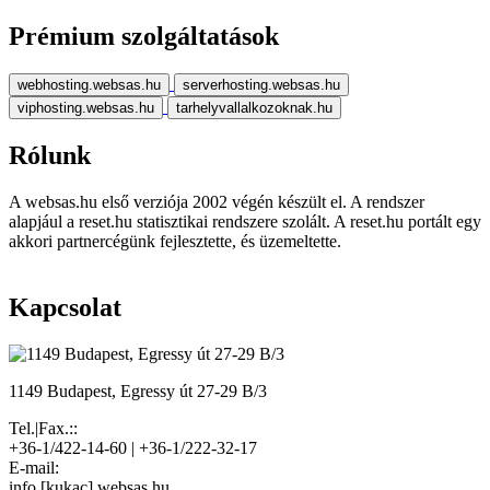
Prémium szolgáltatások
webhosting.websas.hu
serverhosting.websas.hu
viphosting.websas.hu
tarhelyvallalkozoknak.hu
Rólunk
A websas.hu első verziója 2002 végén készült el. A rendszer
alapjául a reset.hu statisztikai rendszere szolált. A reset.hu portált egy
akkori partnercégünk fejlesztette, és üzemeltette.
Kapcsolat
1149 Budapest, Egressy út 27-29 B/3
Tel.|Fax.::
+36-1/422-14-60 | +36-1/222-32-17
E-mail:
info [kukac] websas.hu