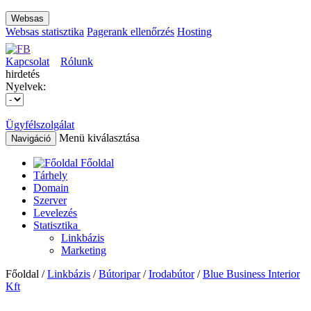
Websas
Websas statisztika
Pagerank ellenőrzés
Hosting
Kapcsolat
Rólunk
hirdetés
Nyelvek:
Ügyfélszolgálat
Menü kiválasztása
Navigáció
Főoldal
Tárhely
Domain
Szerver
Levelezés
Statisztika
Linkbázis
Marketing
Főoldal /
Linkbázis
/
Bútoripar
/
Irodabútor
/
Blue Business Interior
Kft