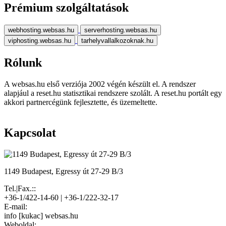
Prémium szolgáltatások
webhosting.websas.hu
serverhosting.websas.hu
viphosting.websas.hu
tarhelyvallalkozoknak.hu
Rólunk
A websas.hu első verziója 2002 végén készült el. A rendszer
alapjául a reset.hu statisztikai rendszere szolált. A reset.hu portált egy
akkori partnercégünk fejlesztette, és üzemeltette.
Kapcsolat
1149 Budapest, Egressy út 27-29 B/3
Tel.|Fax.::
+36-1/422-14-60 | +36-1/222-32-17
E-mail:
info [kukac] websas.hu
Weboldal: