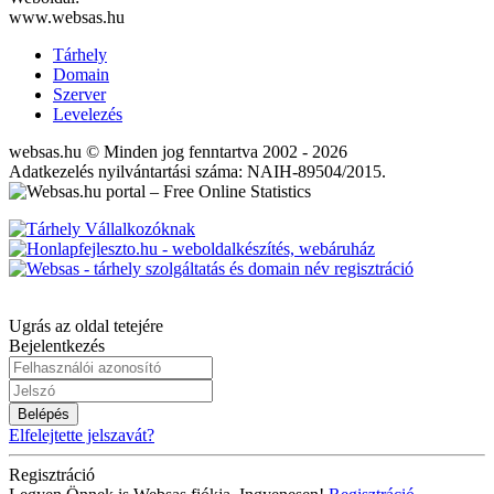
www.websas.hu
Tárhely
Domain
Szerver
Levelezés
websas.hu © Minden jog fenntartva 2002 - 2026
Adatkezelés nyilvántartási száma: NAIH-89504/2015.
Ugrás az oldal tetejére
Bejelentkezés
Belépés
Elfelejtette jelszavát?
Regisztráció