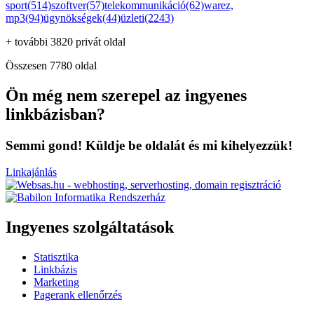
sport(514)
szoftver(57)
telekommunikáció(62)
warez,
mp3(94)
ügynökségek(44)
üzleti(2243)
+ további 3820 privát oldal
Összesen 7780 oldal
Ön még nem szerepel az ingyenes
linkbázisban?
Semmi gond! Küldje be oldalát és mi kihelyezzük!
Linkajánlás
Ingyenes szolgáltatások
Statisztika
Linkbázis
Marketing
Pagerank ellenőrzés