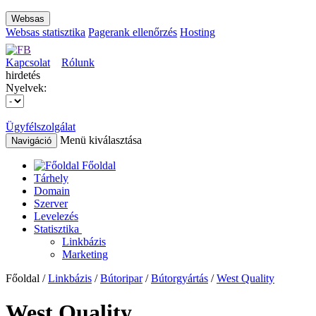
Websas
Websas statisztika
Pagerank ellenőrzés
Hosting
Kapcsolat
Rólunk
hirdetés
Nyelvek:
Ügyfélszolgálat
Menü kiválasztása
Navigáció
Főoldal
Tárhely
Domain
Szerver
Levelezés
Statisztika
Linkbázis
Marketing
Főoldal /
Linkbázis
/
Bútoripar
/
Bútorgyártás
/
West Quality
West Quality