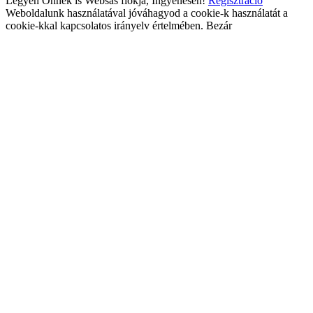
Legyen Önnek is Websas fiókja, Ingyenesen!
Regisztráció
Weboldalunk használatával jóváhagyod a cookie-k használatát a
cookie-kkal kapcsolatos irányelv értelmében.
Bezár