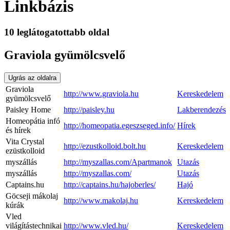
Linkbázis
10 leglátogatottabb oldal
Graviola gyümölcsvelő
Ugrás az oldalra
Graviola
http://www.graviola.hu
Kereskedelem
gyümölcsvelő
Paisley Home
http://paisley.hu
Lakberendezés
Homeopátia infó
http://homeopatia.egeszseged.info/
Hírek
és hírek
Vita Crystal
http://ezustkolloid.bolt.hu
Kereskedelem
ezüstkolloid
myszállás
http://myszallas.com/Apartmanok
Utazás
myszállás
http://myszallas.com/
Utazás
Captains.hu
http://captains.hu/hajoberles/
Hajó
Göcseji mákolaj
http://www.makolaj.hu
Kereskedelem
kúrák
Vled
világítástechnikai
http://www.vled.hu/
Kereskedelem