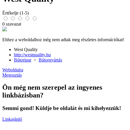
Értékelje (1-5)
0 szavazat
Ehhez a weboldalhoz még nem adtak meg részletes információkat!
West Quality
http://westquality.hu
Bútoripar
>
Bútorgyártás
Weboldalra
Megosztás
Ön még nem szerepel az ingyenes
linkbázisban?
Semmi gond! Küldje be oldalát és mi kihelyezzük!
Linkajánló