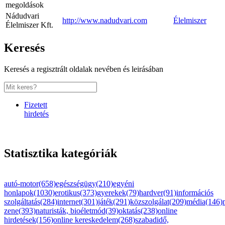
megoldások
Nádudvari
http://www.nadudvari.com
Élelmiszer
Élelmiszer Kft.
Keresés
Keresés a regisztrált oldalak nevében és leirásában
Fizetett
hirdetés
Statisztika kategóriák
autó-motor(658)
egészségügy(210)
egyéni
honlapok(1030)
erotikus(373)
gyerekek(79)
hardver(91)
információs
szolgáltatás(284)
internet(301)
játék(291)
közszolgálat(209)
média(146)
zene(393)
naturisták, bioéletmód(39)
oktatás(238)
online
hirdetések(156)
online kereskedelem(268)
szabadidő,