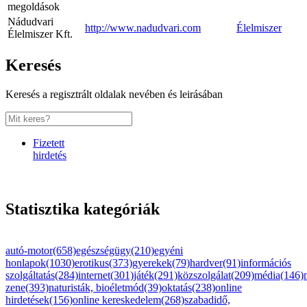
megoldások
Nádudvari
http://www.nadudvari.com
Élelmiszer
Élelmiszer Kft.
Keresés
Keresés a regisztrált oldalak nevében és leirásában
Fizetett
hirdetés
Statisztika kategóriák
autó-motor(658)
egészségügy(210)
egyéni
honlapok(1030)
erotikus(373)
gyerekek(79)
hardver(91)
információs
szolgáltatás(284)
internet(301)
játék(291)
közszolgálat(209)
média(146)
zene(393)
naturisták, bioéletmód(39)
oktatás(238)
online
hirdetések(156)
online kereskedelem(268)
szabadidő,