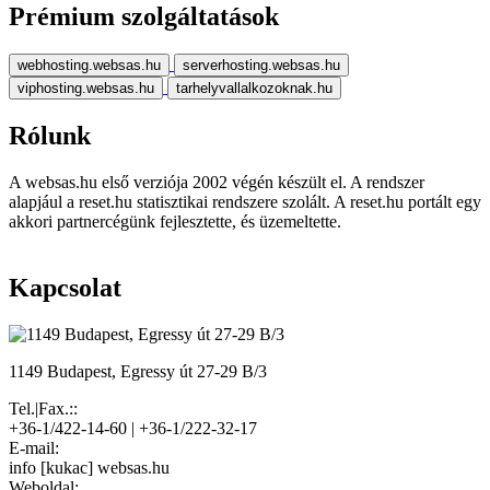
Prémium szolgáltatások
webhosting.websas.hu
serverhosting.websas.hu
viphosting.websas.hu
tarhelyvallalkozoknak.hu
Rólunk
A websas.hu első verziója 2002 végén készült el. A rendszer
alapjául a reset.hu statisztikai rendszere szolált. A reset.hu portált egy
akkori partnercégünk fejlesztette, és üzemeltette.
Kapcsolat
1149 Budapest, Egressy út 27-29 B/3
Tel.|Fax.::
+36-1/422-14-60 | +36-1/222-32-17
E-mail:
info [kukac] websas.hu
Weboldal: