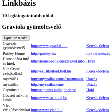
Linkbázis
10 leglátogatottabb oldal
Graviola gyümölcsvelő
Ugrás az oldalra
Graviola
http://www.graviola.hu
Kereskedelem
gyümölcsvelő
Paisley Home
http://paisley.hu
Lakberendezés
Homeopátia infó
http://homeopatia.egeszseged.info/
Hírek
és hírek
Vita Crystal
http://ezustkolloid.bolt.hu
Kereskedelem
ezüstkolloid
myszállás
http://myszallas.com/Apartmanok
Utazás
myszállás
http://myszallas.com/
Utazás
Captains.hu
http://captains.hu/hajoberles/
Hajó
Göcseji mákolaj
http://www.makolaj.hu
Kereskedelem
kúrák
Vled
világítástechnikai
http://www.vled.hu/
Kereskedelem