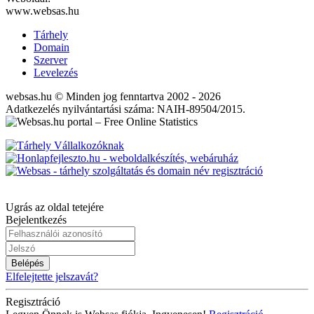
www.websas.hu
Tárhely
Domain
Szerver
Levelezés
websas.hu © Minden jog fenntartva 2002 - 2026
Adatkezelés nyilvántartási száma: NAIH-89504/2015.
Ugrás az oldal tetejére
Bejelentkezés
Belépés
Elfelejtette jelszavát?
Regisztráció