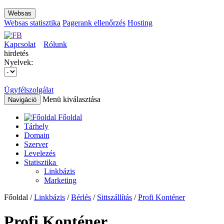
Websas
Websas statisztika
Pagerank ellenőrzés
Hosting
Kapcsolat
Rólunk
hirdetés
Nyelvek:
Ügyfélszolgálat
Menü kiválasztása
Navigáció
Főoldal
Tárhely
Domain
Szerver
Levelezés
Statisztika
Linkbázis
Marketing
Főoldal /
Linkbázis
/
Bérlés
/
Sittszállítás
/
Profi Konténer
Profi Konténer