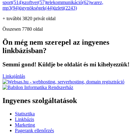
sport(514)
szoftver(57)
telekommunikáció(62)
warez,
mp3(94)
ügynökségek(44)
üzleti(2243)
+ további 3820 privát oldal
Összesen 7780 oldal
Ön még nem szerepel az ingyenes
linkbázisban?
Semmi gond! Küldje be oldalát és mi kihelyezzük!
Linkajánlás
Ingyenes szolgáltatások
Statisztika
Linkbázis
Marketing
Pagerank ellenőrzés