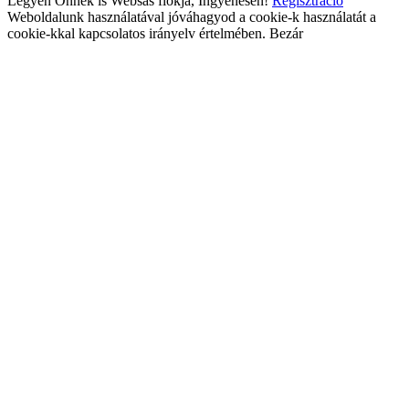
Legyen Önnek is Websas fiókja, Ingyenesen!
Regisztráció
Weboldalunk használatával jóváhagyod a cookie-k használatát a
cookie-kkal kapcsolatos irányelv értelmében.
Bezár