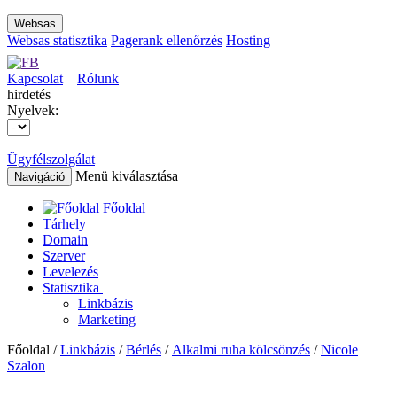
Websas
Websas statisztika
Pagerank ellenőrzés
Hosting
Kapcsolat
Rólunk
hirdetés
Nyelvek:
Ügyfélszolgálat
Menü kiválasztása
Navigáció
Főoldal
Tárhely
Domain
Szerver
Levelezés
Statisztika
Linkbázis
Marketing
Főoldal /
Linkbázis
/
Bérlés
/
Alkalmi ruha kölcsönzés
/
Nicole
Szalon