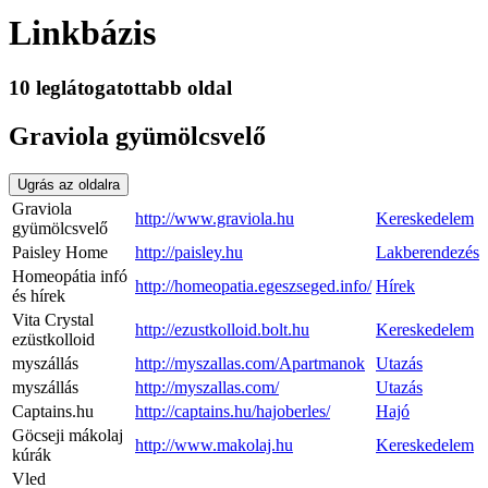
Linkbázis
10 leglátogatottabb oldal
Graviola gyümölcsvelő
Ugrás az oldalra
Graviola
http://www.graviola.hu
Kereskedelem
gyümölcsvelő
Paisley Home
http://paisley.hu
Lakberendezés
Homeopátia infó
http://homeopatia.egeszseged.info/
Hírek
és hírek
Vita Crystal
http://ezustkolloid.bolt.hu
Kereskedelem
ezüstkolloid
myszállás
http://myszallas.com/Apartmanok
Utazás
myszállás
http://myszallas.com/
Utazás
Captains.hu
http://captains.hu/hajoberles/
Hajó
Göcseji mákolaj
http://www.makolaj.hu
Kereskedelem
kúrák
Vled