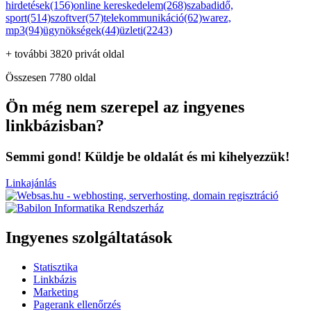
hirdetések(156)
online kereskedelem(268)
szabadidő,
sport(514)
szoftver(57)
telekommunikáció(62)
warez,
mp3(94)
ügynökségek(44)
üzleti(2243)
+ további 3820 privát oldal
Összesen 7780 oldal
Ön még nem szerepel az ingyenes
linkbázisban?
Semmi gond! Küldje be oldalát és mi kihelyezzük!
Linkajánlás
Ingyenes szolgáltatások
Statisztika
Linkbázis
Marketing
Pagerank ellenőrzés