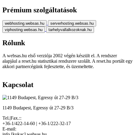
Prémium szolgáltatások
webhosting.websas.hu
serverhosting.websas.hu
viphosting.websas.hu
tarhelyvallalkozoknak.hu
Rólunk
A websas.hu első verziója 2002 végén készült el. A rendszer
alapjául a reset.hu statisztikai rendszere szolált. A reset.hu portált egy
akkori partnercégünk fejlesztette, és üzemeltette.
Kapcsolat
1149 Budapest, Egressy út 27-29 B/3
Tel.|Fax.::
+36-1/422-14-60 | +36-1/222-32-17
E-mail:
info [kukac] websas.hu