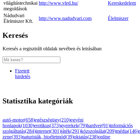
világítástechnikai
http://www.vled.hu/
Kereskedelem
megoldások
Nádudvari
http://www.nadudvari.com
Élelmiszer
Élelmiszer Kft.
Keresés
Keresés a regisztrált oldalak nevében és leirásában
Fizetett
hirdetés
Statisztika kategóriák
autó-motor(658)
egészségügy(210)
egyéni
honlapok(1030)
erotikus(373)
gyerekek(79)
hardver(91)
információs
szolgáltatás(284)
internet(301)
játék(291)
közszolgálat(209)
média(146)
zene(393)
naturisták, bioéletmód(39)
oktatás(238)
online