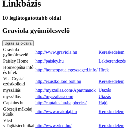
Linkbázis
10 leglátogatottabb oldal
Graviola gyümölcsvelő
Ugrás az oldalra
Graviola
http://www.graviola.hu
Kereskedelem
gyümölcsvelő
Paisley Home
http://paisley.hu
Lakberendezés
Homeopátia infó
http://homeopatia.egeszseged.info/
Hírek
és hírek
Vita Crystal
http://ezustkolloid.bolt.hu
Kereskedelem
ezüstkolloid
myszállás
http://myszallas.com/Apartmanok
Utazás
myszállás
http://myszallas.com/
Utazás
Captains.hu
http://captains.hu/hajoberles/
Hajó
Göcseji mákolaj
http://www.makolaj.hu
Kereskedelem
kúrák
Vled
világítástechnikai
http://www.vled.hu/
Kereskedelem