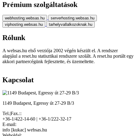
Prémium szolgáltatások
webhosting.websas.hu
serverhosting.websas.hu
viphosting.websas.hu
tarhelyvallalkozoknak.hu
Rólunk
A websas.hu első verziója 2002 végén készült el. A rendszer
alapjául a reset.hu statisztikai rendszere szolált. A reset.hu portált egy
akkori partnercégünk fejlesztette, és üzemeltette.
Kapcsolat
1149 Budapest, Egressy út 27-29 B/3
Tel.|Fax.::
+36-1/422-14-60 | +36-1/222-32-17
E-mail:
info [kukac] websas.hu
Weboldal: