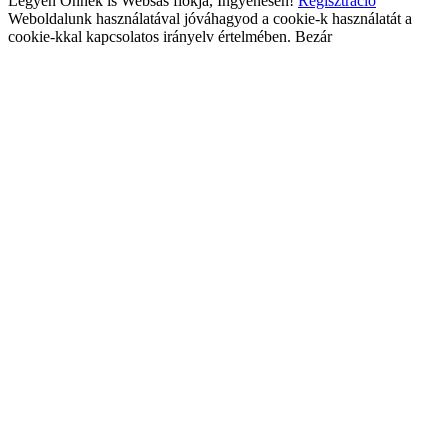
Legyen Önnek is Websas fiókja, Ingyenesen!
Regisztráció
Weboldalunk használatával jóváhagyod a cookie-k használatát a
cookie-kkal kapcsolatos irányelv értelmében.
Bezár