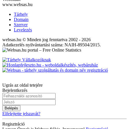
www.websas.hu
Tárhely
Domain
Szerver
Levelezés
websas.hu © Minden jog fenntartva 2002 - 2026
Adatkezelés nyilvántartási száma: NAIH-89504/2015.
Ugrás az oldal tetejére
Bejelentkezés
Belépés
Elfelejtette jelszavát?
Regisztráció