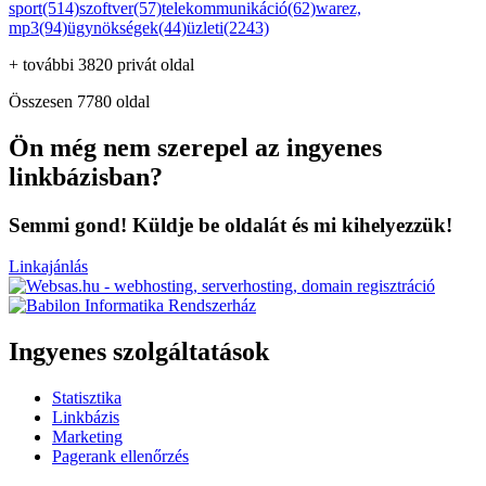
sport(514)
szoftver(57)
telekommunikáció(62)
warez,
mp3(94)
ügynökségek(44)
üzleti(2243)
+ további 3820 privát oldal
Összesen 7780 oldal
Ön még nem szerepel az ingyenes
linkbázisban?
Semmi gond! Küldje be oldalát és mi kihelyezzük!
Linkajánlás
Ingyenes szolgáltatások
Statisztika
Linkbázis
Marketing
Pagerank ellenőrzés