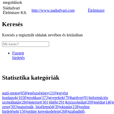
megoldások
Nádudvari
http://www.nadudvari.com
Élelmiszer
Élelmiszer Kft.
Keresés
Keresés a regisztrált oldalak nevében és leirásában
Fizetett
hirdetés
Statisztika kategóriák
autó-motor(658)
egészségügy(210)
egyéni
honlapok(1030)
erotikus(373)
gyerekek(79)
hardver(91)
információs
szolgáltatás(284)
internet(301)
játék(291)
közszolgálat(209)
média(146)
zene(393)
naturisták, bioéletmód(39)
oktatás(238)
online
hirdetések(156)
online kereskedelem(268)
szabadidő,