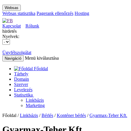
Websas
Websas statisztika
Pagerank ellenőrzés
Hosting
Kapcsolat
Rólunk
hirdetés
Nyelvek:
Ügyfélszolgálat
Menü kiválasztása
Navigáció
Főoldal
Tárhely
Domain
Szerver
Levelezés
Statisztika
Linkbázis
Marketing
Főoldal /
Linkbázis
/
Bérlés
/
Konténer bérlés
/
Gyarmax-Teher Kft.
Gyarmax-Teher Kft.