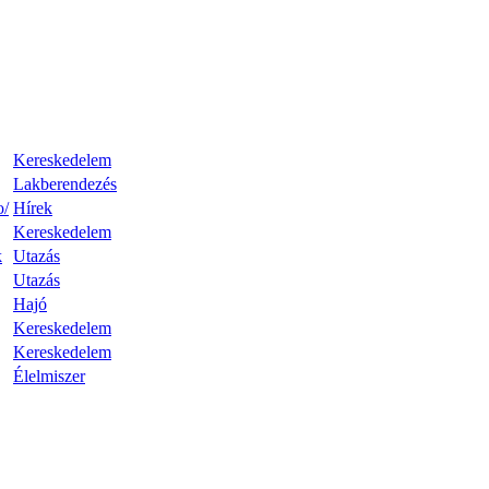
Kereskedelem
Lakberendezés
o/
Hírek
Kereskedelem
k
Utazás
Utazás
Hajó
Kereskedelem
Kereskedelem
Élelmiszer