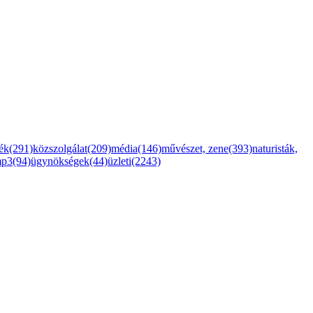
ték(291)
közszolgálat(209)
média(146)
művészet, zene(393)
naturisták,
mp3(94)
ügynökségek(44)
üzleti(2243)