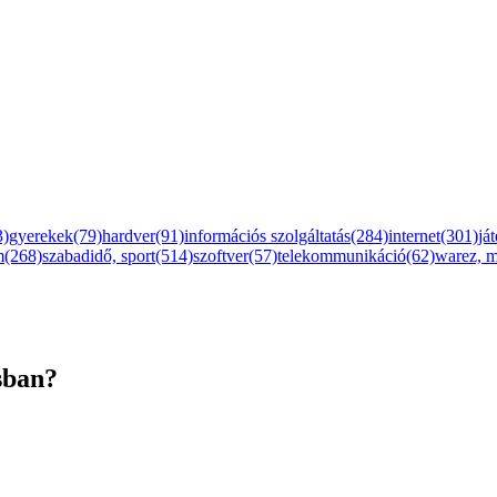
3)
gyerekek(79)
hardver(91)
információs szolgáltatás(284)
internet(301)
já
m(268)
szabadidő, sport(514)
szoftver(57)
telekommunikáció(62)
warez, 
sban?