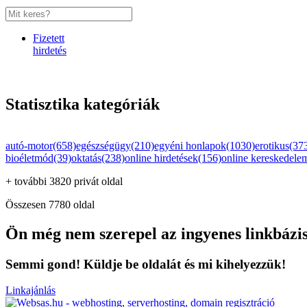
Fizetett
hirdetés
Statisztika kategóriák
autó-motor(658)
egészségügy(210)
egyéni honlapok(1030)
erotikus(37
bioéletmód(39)
oktatás(238)
online hirdetések(156)
online kereskedele
+ további 3820 privát oldal
Összesen 7780 oldal
Ön még nem szerepel az ingyenes linkbázi
Semmi gond! Küldje be oldalát és mi kihelyezzük!
Linkajánlás