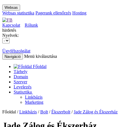
Websas
Websas statisztika
Pagerank ellenőrzés
Hosting
Kapcsolat
Rólunk
hirdetés
Nyelvek:
Ügyfélszolgálat
Menü kiválasztása
Navigáció
Főoldal
Tárhely
Domain
Szerver
Levelezés
Statisztika
Linkbázis
Marketing
Főoldal /
Linkbázis
/
Bolt
/
Ékszerbolt
/
Jade Zálog és Ékszerház
Jade Zálog és Ékszerház