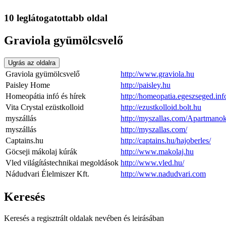
10 leglátogatottabb oldal
Graviola gyümölcsvelő
Ugrás az oldalra
Graviola gyümölcsvelő
http://www.graviola.hu
Paisley Home
http://paisley.hu
Homeopátia infó és hírek
http://homeopatia.egeszseged.inf
Vita Crystal ezüstkolloid
http://ezustkolloid.bolt.hu
myszállás
http://myszallas.com/Apartmano
myszállás
http://myszallas.com/
Captains.hu
http://captains.hu/hajoberles/
Göcseji mákolaj kúrák
http://www.makolaj.hu
Vled világítástechnikai megoldások
http://www.vled.hu/
Nádudvari Élelmiszer Kft.
http://www.nadudvari.com
Keresés
Keresés a regisztrált oldalak nevében és leirásában