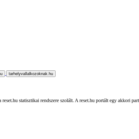
hu
tarhelyvallalkozoknak.hu
eset.hu statisztikai rendszere szolált. A reset.hu portált egy akkori part