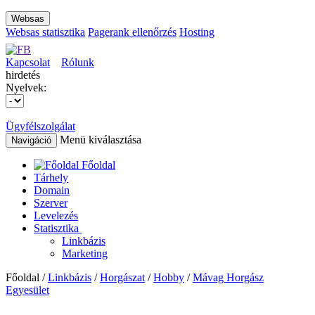
Websas
Websas statisztika
Pagerank ellenőrzés
Hosting
Kapcsolat
Rólunk
hirdetés
Nyelvek:
Ügyfélszolgálat
Menü kiválasztása
Navigáció
Főoldal
Tárhely
Domain
Szerver
Levelezés
Statisztika
Linkbázis
Marketing
Főoldal /
Linkbázis
/
Horgászat
/
Hobby
/
Mávag Horgász
Egyesület