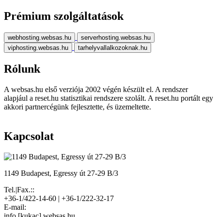
Prémium szolgáltatások
webhosting.websas.hu
serverhosting.websas.hu
viphosting.websas.hu
tarhelyvallalkozoknak.hu
Rólunk
A websas.hu első verziója 2002 végén készült el. A rendszer
alapjául a reset.hu statisztikai rendszere szolált. A reset.hu portált egy
akkori partnercégünk fejlesztette, és üzemeltette.
Kapcsolat
1149 Budapest, Egressy út 27-29 B/3
Tel.|Fax.::
+36-1/422-14-60 | +36-1/222-32-17
E-mail:
info [kukac] websas.hu