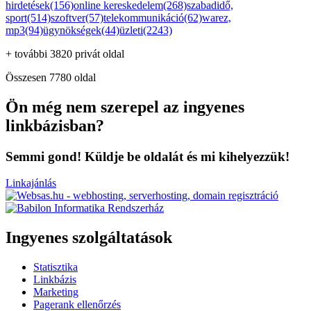
hirdetések(156)
online kereskedelem(268)
szabadidő,
sport(514)
szoftver(57)
telekommunikáció(62)
warez,
mp3(94)
ügynökségek(44)
üzleti(2243)
+ további 3820 privát oldal
Összesen 7780 oldal
Ön még nem szerepel az ingyenes
linkbázisban?
Semmi gond! Küldje be oldalát és mi kihelyezzük!
Linkajánlás
Ingyenes szolgáltatások
Statisztika
Linkbázis
Marketing
Pagerank ellenőrzés