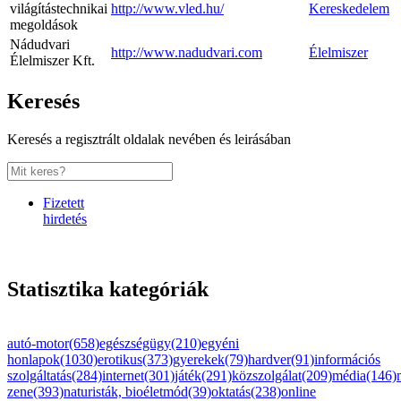
világítástechnikai
http://www.vled.hu/
Kereskedelem
megoldások
Nádudvari
http://www.nadudvari.com
Élelmiszer
Élelmiszer Kft.
Keresés
Keresés a regisztrált oldalak nevében és leirásában
Fizetett
hirdetés
Statisztika kategóriák
autó-motor(658)
egészségügy(210)
egyéni
honlapok(1030)
erotikus(373)
gyerekek(79)
hardver(91)
információs
szolgáltatás(284)
internet(301)
játék(291)
közszolgálat(209)
média(146)
zene(393)
naturisták, bioéletmód(39)
oktatás(238)
online