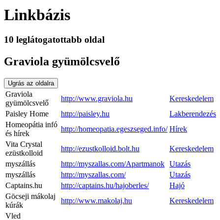
Linkbázis
10 leglátogatottabb oldal
Graviola gyümölcsvelő
Ugrás az oldalra
Graviola
http://www.graviola.hu
Kereskedelem
gyümölcsvelő
Paisley Home
http://paisley.hu
Lakberendezés
Homeopátia infó
http://homeopatia.egeszseged.info/
Hírek
és hírek
Vita Crystal
http://ezustkolloid.bolt.hu
Kereskedelem
ezüstkolloid
myszállás
http://myszallas.com/Apartmanok
Utazás
myszállás
http://myszallas.com/
Utazás
Captains.hu
http://captains.hu/hajoberles/
Hajó
Göcseji mákolaj
http://www.makolaj.hu
Kereskedelem
kúrák
Vled