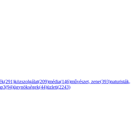
ték(291)
közszolgálat(209)
média(146)
művészet, zene(393)
naturisták,
mp3(94)
ügynökségek(44)
üzleti(2243)