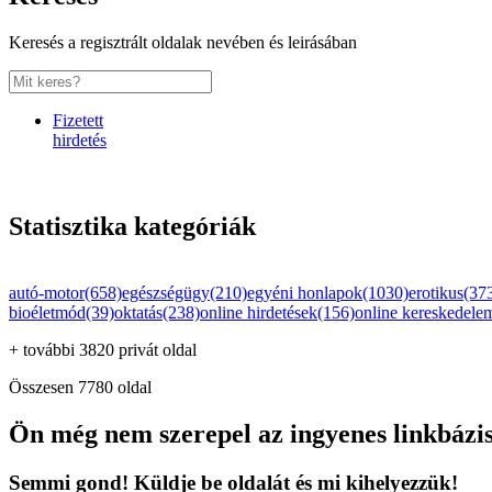
Keresés a regisztrált oldalak nevében és leirásában
Fizetett
hirdetés
Statisztika kategóriák
autó-motor(658)
egészségügy(210)
egyéni honlapok(1030)
erotikus(37
bioéletmód(39)
oktatás(238)
online hirdetések(156)
online kereskedele
+ további 3820 privát oldal
Összesen 7780 oldal
Ön még nem szerepel az ingyenes linkbázi
Semmi gond! Küldje be oldalát és mi kihelyezzük!