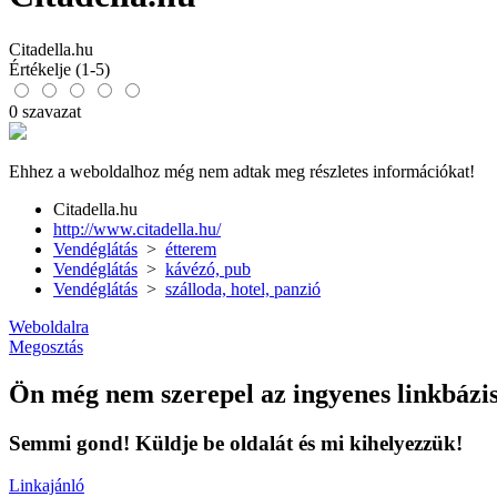
Citadella.hu
Értékelje (1-5)
0 szavazat
Ehhez a weboldalhoz még nem adtak meg részletes információkat!
Citadella.hu
http://www.citadella.hu/
Vendéglátás
>
étterem
Vendéglátás
>
kávézó, pub
Vendéglátás
>
szálloda, hotel, panzió
Weboldalra
Megosztás
Ön még nem szerepel az ingyenes linkbázi
Semmi gond! Küldje be oldalát és mi kihelyezzük!
Linkajánló