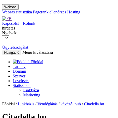
Websas
Websas statisztika
Pagerank ellenőrzés
Hosting
Kapcsolat
Rólunk
hirdetés
Nyelvek:
Ügyfélszolgálat
Menü kiválasztása
Navigáció
Főoldal
Tárhely
Domain
Szerver
Levelezés
Statisztika
Linkbázis
Marketing
Főoldal /
Linkbázis
/
Vendéglátás
/
kávézó, pub
/
Citadella.hu
Citadella.hu