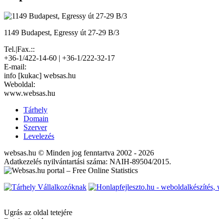
1149 Budapest, Egressy út 27-29 B/3
Tel.|Fax.::
+36-1/422-14-60 | +36-1/222-32-17
E-mail:
info [kukac] websas.hu
Weboldal:
www.websas.hu
Tárhely
Domain
Szerver
Levelezés
websas.hu © Minden jog fenntartva 2002 - 2026
Adatkezelés nyilvántartási száma: NAIH-89504/2015.
Ugrás az oldal tetejére