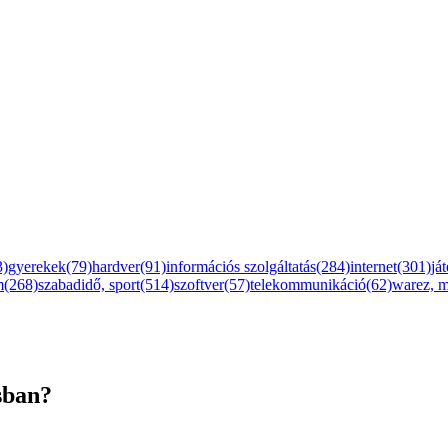
3)
gyerekek(79)
hardver(91)
információs szolgáltatás(284)
internet(301)
já
m(268)
szabadidő, sport(514)
szoftver(57)
telekommunikáció(62)
warez, 
sban?