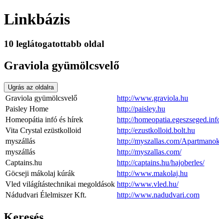
Linkbázis
10 leglátogatottabb oldal
Graviola gyümölcsvelő
Ugrás az oldalra
Graviola gyümölcsvelő
http://www.graviola.hu
Paisley Home
http://paisley.hu
Homeopátia infó és hírek
http://homeopatia.egeszseged.inf
Vita Crystal ezüstkolloid
http://ezustkolloid.bolt.hu
myszállás
http://myszallas.com/Apartmano
myszállás
http://myszallas.com/
Captains.hu
http://captains.hu/hajoberles/
Göcseji mákolaj kúrák
http://www.makolaj.hu
Vled világítástechnikai megoldások
http://www.vled.hu/
Nádudvari Élelmiszer Kft.
http://www.nadudvari.com
Keresés