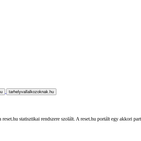
hu
tarhelyvallalkozoknak.hu
eset.hu statisztikai rendszere szolált. A reset.hu portált egy akkori part