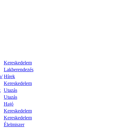
Kereskedelem
Lakberendezés
o/
Hírek
Kereskedelem
k
Utazás
Utazás
Hajó
Kereskedelem
Kereskedelem
Élelmiszer