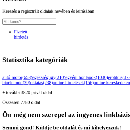
Keresés a regisztrált oldalak nevében és leirásában
Fizetett
hirdetés
Statisztika kategóriák
autó-motor(658)
egészségügy(210)
egyéni honlapok(1030)
erotikus(37
bioéletmód(39)
oktatás(238)
online hirdetések(156)
online kereskedele
+ további 3820 privát oldal
Összesen 7780 oldal
Ön még nem szerepel az ingyenes linkbázi
Semmi gond! Küldje be oldalát és mi kihelyezzük!