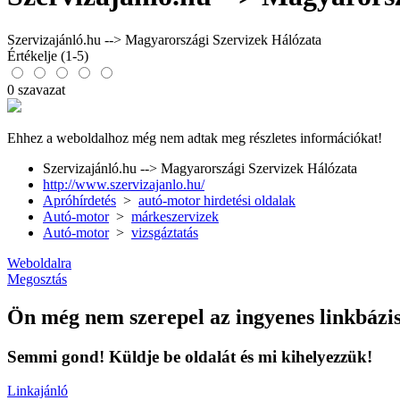
Szervizajánló.hu --> Magyarországi Szervizek Hálózata
Értékelje (1-5)
0 szavazat
Ehhez a weboldalhoz még nem adtak meg részletes információkat!
Szervizajánló.hu --> Magyarországi Szervizek Hálózata
http://www.szervizajanlo.hu/
Apróhírdetés
>
autó-motor hirdetési oldalak
Autó-motor
>
márkeszervizek
Autó-motor
>
vizsgáztatás
Weboldalra
Megosztás
Ön még nem szerepel az ingyenes linkbázi
Semmi gond! Küldje be oldalát és mi kihelyezzük!
Linkajánló