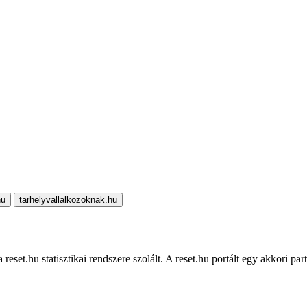
hu
tarhelyvallalkozoknak.hu
eset.hu statisztikai rendszere szolált. A reset.hu portált egy akkori part