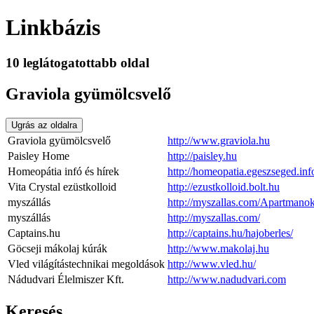
Linkbázis
10 leglátogatottabb oldal
Graviola gyümölcsvelő
Ugrás az oldalra
Graviola gyümölcsvelő
http://www.graviola.hu
Paisley Home
http://paisley.hu
Homeopátia infó és hírek
http://homeopatia.egeszseged.inf
Vita Crystal ezüstkolloid
http://ezustkolloid.bolt.hu
myszállás
http://myszallas.com/Apartmano
myszállás
http://myszallas.com/
Captains.hu
http://captains.hu/hajoberles/
Göcseji mákolaj kúrák
http://www.makolaj.hu
Vled világítástechnikai megoldások
http://www.vled.hu/
Nádudvari Élelmiszer Kft.
http://www.nadudvari.com
Keresés