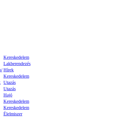
Kereskedelem
Lakberendezés
o/
Hírek
Kereskedelem
k
Utazás
Utazás
Hajó
Kereskedelem
Kereskedelem
Élelmiszer