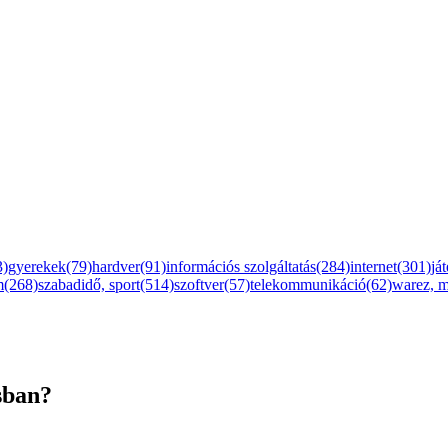
3)
gyerekek(79)
hardver(91)
információs szolgáltatás(284)
internet(301)
já
m(268)
szabadidő, sport(514)
szoftver(57)
telekommunikáció(62)
warez, 
sban?