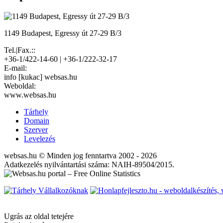
1149 Budapest, Egressy út 27-29 B/3
Tel.|Fax.::
+36-1/422-14-60 | +36-1/222-32-17
E-mail:
info [kukac] websas.hu
Weboldal:
www.websas.hu
Tárhely
Domain
Szerver
Levelezés
websas.hu © Minden jog fenntartva 2002 - 2026
Adatkezelés nyilvántartási száma: NAIH-89504/2015.
Ugrás az oldal tetejére