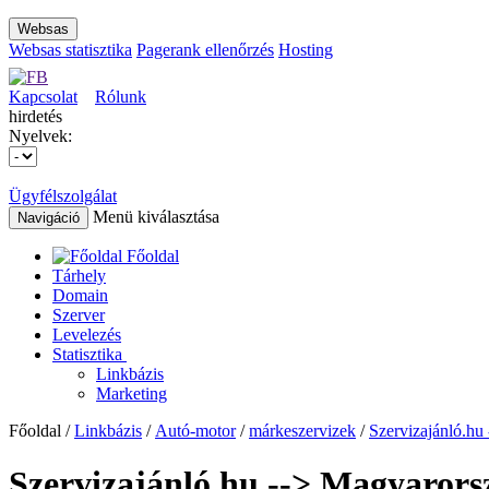
Websas
Websas statisztika
Pagerank ellenőrzés
Hosting
Kapcsolat
Rólunk
hirdetés
Nyelvek:
Ügyfélszolgálat
Menü kiválasztása
Navigáció
Főoldal
Tárhely
Domain
Szerver
Levelezés
Statisztika
Linkbázis
Marketing
Főoldal /
Linkbázis
/
Autó-motor
/
márkeszervizek
/
Szervizajánló.hu
Szervizajánló.hu --> Magyarors