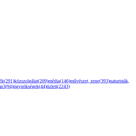
ték(291)
közszolgálat(209)
média(146)
művészet, zene(393)
naturisták,
mp3(94)
ügynökségek(44)
üzleti(2243)