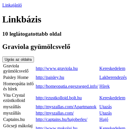
Linkajánló
Linkbázis
10 leglátogatottabb oldal
Graviola gyümölcsvelő
Ugrás az oldalra
Graviola
http://www.graviola.hu
Kereskedelem
gyümölcsvelő
Paisley Home
http://paisley.hu
Lakberendezés
Homeopátia infó
http://homeopatia.egeszseged.info/
Hírek
és hírek
Vita Crystal
http://ezustkolloid.bolt.hu
Kereskedelem
ezüstkolloid
myszállás
http://myszallas.com/Apartmanok
Utazás
myszállás
http://myszallas.com/
Utazás
Captains.hu
http://captains.hu/hajoberles/
Hajó
Göcseji mákolaj
http://www.makolaj.hu
Kereskedelem