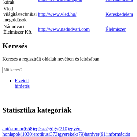
kúrák
Vled
világítástechnikai
http://www.vled.hu/
Kereskedelem
megoldások
Nádudvari
http://www.nadudvari.com
Élelmiszer
Élelmiszer Kft.
Keresés
Keresés a regisztrált oldalak nevében és leirásában
Fizetett
hirdetés
Statisztika kategóriák
autó-motor(658)
egészségügy(210)
egyéni
honlapok(1030)
erotikus(373)
gyerekek(79)
hardver(91)
információs