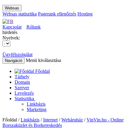
Websas
Websas statisztika
Pagerank ellenőrzés
Hosting
Kapcsolat
Rólunk
hirdetés
Nyelvek:
Ügyfélszolgálat
Menü kiválasztása
Navigáció
Főoldal
Tárhely
Domain
Szerver
Levelezés
Statisztika
Linkbázis
Marketing
Főoldal /
Linkbázis
/
Internet
/
Webáruház
/
VinVin.hu - Online
Borszaküzlet és Borkereskedés