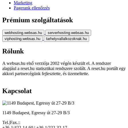
Marketing
Pagerank ellenőrzés
Prémium szolgáltatások
webhosting.websas.hu
serverhosting.websas.hu
viphosting.websas.hu
tarhelyvallalkozoknak.hu
Rólunk
A websas.hu első verziója 2002 végén készült el. A rendszer
alapjául a reset.hu statisztikai rendszere szolált. A reset.hu portált egy
akkori partnercégünk fejlesztette, és üzemeltette.
Kapcsolat
1149 Budapest, Egressy út 27-29 B/3
Tel.|Fax.::
+36-1/422-14-60 | +36-1/222-32-17