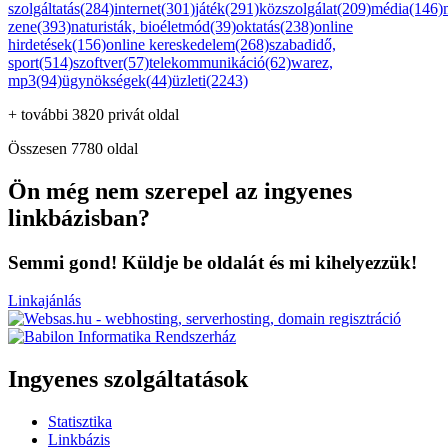
szolgáltatás(284)
internet(301)
játék(291)
közszolgálat(209)
média(146)
zene(393)
naturisták, bioéletmód(39)
oktatás(238)
online
hirdetések(156)
online kereskedelem(268)
szabadidő,
sport(514)
szoftver(57)
telekommunikáció(62)
warez,
mp3(94)
ügynökségek(44)
üzleti(2243)
+ további 3820 privát oldal
Összesen 7780 oldal
Ön még nem szerepel az ingyenes
linkbázisban?
Semmi gond! Küldje be oldalát és mi kihelyezzük!
Linkajánlás
Ingyenes szolgáltatások
Statisztika
Linkbázis