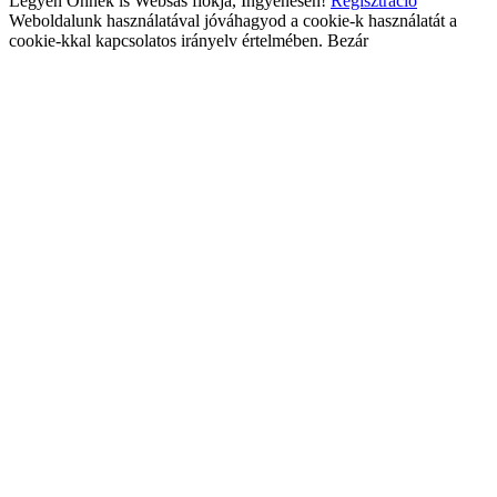
Legyen Önnek is Websas fiókja, Ingyenesen!
Regisztráció
Weboldalunk használatával jóváhagyod a cookie-k használatát a
cookie-kkal kapcsolatos irányelv értelmében.
Bezár