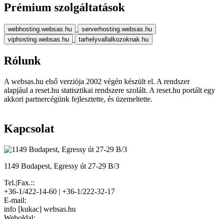
Prémium szolgáltatások
webhosting.websas.hu
serverhosting.websas.hu
viphosting.websas.hu
tarhelyvallalkozoknak.hu
Rólunk
A websas.hu első verziója 2002 végén készült el. A rendszer
alapjául a reset.hu statisztikai rendszere szolált. A reset.hu portált egy
akkori partnercégünk fejlesztette, és üzemeltette.
Kapcsolat
1149 Budapest, Egressy út 27-29 B/3
Tel.|Fax.::
+36-1/422-14-60 | +36-1/222-32-17
E-mail:
info [kukac] websas.hu
Weboldal: