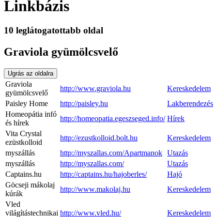
Linkbázis
10 leglátogatottabb oldal
Graviola gyümölcsvelő
Ugrás az oldalra
Graviola
http://www.graviola.hu
Kereskedelem
gyümölcsvelő
Paisley Home
http://paisley.hu
Lakberendezés
Homeopátia infó
http://homeopatia.egeszseged.info/
Hírek
és hírek
Vita Crystal
http://ezustkolloid.bolt.hu
Kereskedelem
ezüstkolloid
myszállás
http://myszallas.com/Apartmanok
Utazás
myszállás
http://myszallas.com/
Utazás
Captains.hu
http://captains.hu/hajoberles/
Hajó
Göcseji mákolaj
http://www.makolaj.hu
Kereskedelem
kúrák
Vled
világítástechnikai
http://www.vled.hu/
Kereskedelem