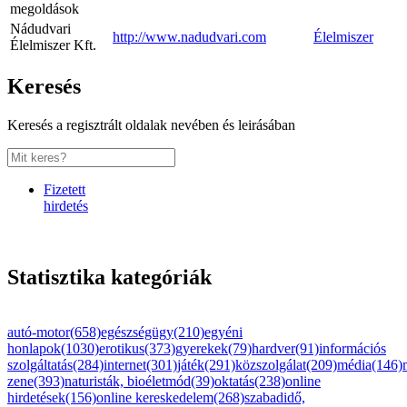
megoldások
Nádudvari
http://www.nadudvari.com
Élelmiszer
Élelmiszer Kft.
Keresés
Keresés a regisztrált oldalak nevében és leirásában
Fizetett
hirdetés
Statisztika kategóriák
autó-motor(658)
egészségügy(210)
egyéni
honlapok(1030)
erotikus(373)
gyerekek(79)
hardver(91)
információs
szolgáltatás(284)
internet(301)
játék(291)
közszolgálat(209)
média(146)
zene(393)
naturisták, bioéletmód(39)
oktatás(238)
online
hirdetések(156)
online kereskedelem(268)
szabadidő,