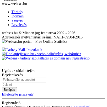
www.websas.hu
Tárhely
Domain
Szerver
Levelezés
websas.hu © Minden jog fenntartva 2002 - 2026
Adatkezelés nyilvántartási száma: NAIH-89504/2015.
Ugrás az oldal tetejére
Bejelentkezés
Belépés
Elfelejtette jelszavát?
Regisztráció