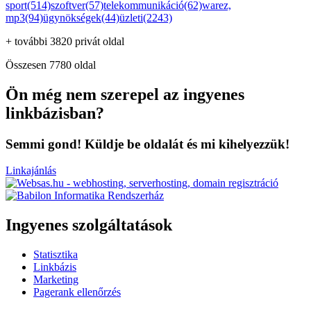
sport(514)
szoftver(57)
telekommunikáció(62)
warez,
mp3(94)
ügynökségek(44)
üzleti(2243)
+ további 3820 privát oldal
Összesen 7780 oldal
Ön még nem szerepel az ingyenes
linkbázisban?
Semmi gond! Küldje be oldalát és mi kihelyezzük!
Linkajánlás
Ingyenes szolgáltatások
Statisztika
Linkbázis
Marketing
Pagerank ellenőrzés