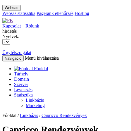
Websas
Websas statisztika
Pagerank ellenőrzés
Hosting
Kapcsolat
Rólunk
hirdetés
Nyelvek:
Ügyfélszolgálat
Menü kiválasztása
Navigáció
Főoldal
Tárhely
Domain
Szerver
Levelezés
Statisztika
Linkbázis
Marketing
Főoldal /
Linkbázis
/
Capricco Rendezvények
Capricco Rendezvények