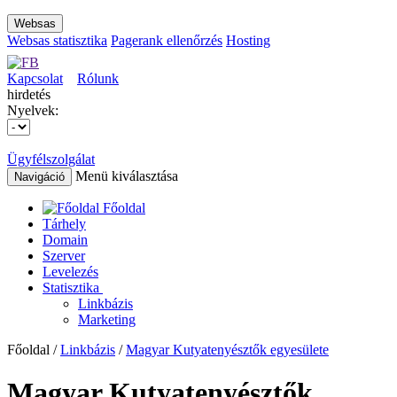
Websas
Websas statisztika
Pagerank ellenőrzés
Hosting
Kapcsolat
Rólunk
hirdetés
Nyelvek:
Ügyfélszolgálat
Menü kiválasztása
Navigáció
Főoldal
Tárhely
Domain
Szerver
Levelezés
Statisztika
Linkbázis
Marketing
Főoldal /
Linkbázis
/
Magyar Kutyatenyésztők egyesülete
Magyar Kutyatenyésztők