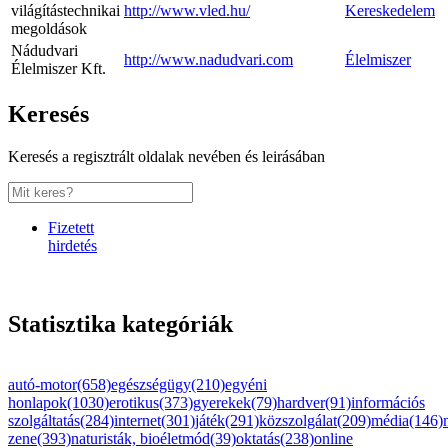
világítástechnikai
http://www.vled.hu/
Kereskedelem
megoldások
Nádudvari
http://www.nadudvari.com
Élelmiszer
Élelmiszer Kft.
Keresés
Keresés a regisztrált oldalak nevében és leirásában
Fizetett
hirdetés
Statisztika kategóriák
autó-motor(658)
egészségügy(210)
egyéni
honlapok(1030)
erotikus(373)
gyerekek(79)
hardver(91)
információs
szolgáltatás(284)
internet(301)
játék(291)
közszolgálat(209)
média(146)
zene(393)
naturisták, bioéletmód(39)
oktatás(238)
online