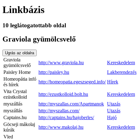
Linkbázis
10 leglátogatottabb oldal
Graviola gyümölcsvelő
Ugrás az oldalra
Graviola
http://www.graviola.hu
Kereskedelem
gyümölcsvelő
Paisley Home
http://paisley.hu
Lakberendezés
Homeopátia infó
http://homeopatia.egeszseged.info/
Hírek
és hírek
Vita Crystal
http://ezustkolloid.bolt.hu
Kereskedelem
ezüstkolloid
myszállás
http://myszallas.com/Apartmanok
Utazás
myszállás
http://myszallas.com/
Utazás
Captains.hu
http://captains.hu/hajoberles/
Hajó
Göcseji mákolaj
http://www.makolaj.hu
Kereskedelem
kúrák
Vled