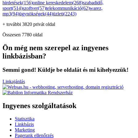
hirdetések(156)
online kereskedelem(268)
szabadidő,
sport(514)
szoftver(57)
telekommunikáció(62)
warez,
mp3(94)
ügynökségek(44)
üzleti(2243)
+ további 3820 privát oldal
Összesen 7780 oldal
Ön még nem szerepel az ingyenes
linkbázisban?
Semmi gond! Küldje be oldalát és mi kihelyezzük!
Linkajánlás
Ingyenes szolgáltatások
Statisztika
Linkbázis
Marketing
Pagerank ellenőrzés