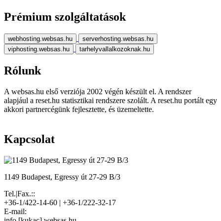
Prémium szolgáltatások
webhosting.websas.hu
serverhosting.websas.hu
viphosting.websas.hu
tarhelyvallalkozoknak.hu
Rólunk
A websas.hu első verziója 2002 végén készült el. A rendszer
alapjául a reset.hu statisztikai rendszere szolált. A reset.hu portált egy
akkori partnercégünk fejlesztette, és üzemeltette.
Kapcsolat
1149 Budapest, Egressy út 27-29 B/3
Tel.|Fax.::
+36-1/422-14-60 | +36-1/222-32-17
E-mail:
info [kukac] websas.hu