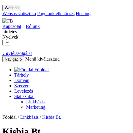
Websas
Websas statisztika
Pagerank ellenőrzés
Hosting
Kapcsolat
Rólunk
hirdetés
Nyelvek:
Ügyfélszolgálat
Menü kiválasztása
Navigáció
Főoldal
Tárhely
Domain
Szerver
Levelezés
Statisztika
Linkbázis
Marketing
Főoldal /
Linkbázis
/
Kisbia Bt.
Kisbia Bt.