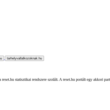
hu
tarhelyvallalkozoknak.hu
eset.hu statisztikai rendszere szolált. A reset.hu portált egy akkori part