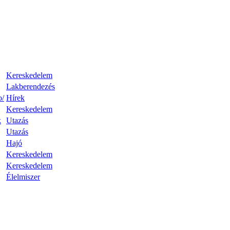
Kereskedelem
Lakberendezés
o/
Hírek
Kereskedelem
k
Utazás
Utazás
Hajó
Kereskedelem
Kereskedelem
Élelmiszer