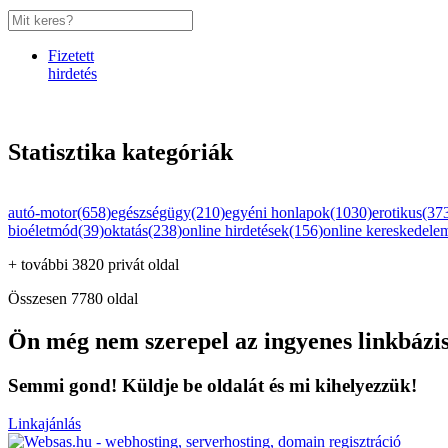
Fizetett
hirdetés
Statisztika kategóriák
autó-motor(658)
egészségügy(210)
egyéni honlapok(1030)
erotikus(37
bioéletmód(39)
oktatás(238)
online hirdetések(156)
online kereskedele
+ további 3820 privát oldal
Összesen 7780 oldal
Ön még nem szerepel az ingyenes linkbázi
Semmi gond! Küldje be oldalát és mi kihelyezzük!
Linkajánlás