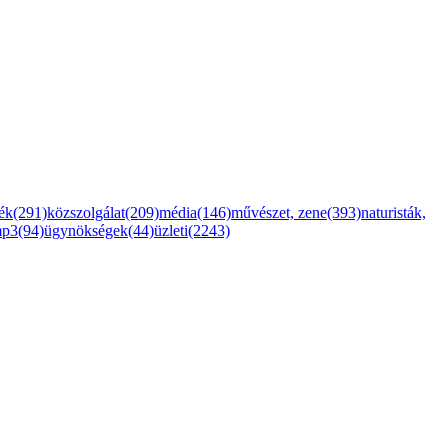
ték(291)
közszolgálat(209)
média(146)
művészet, zene(393)
naturisták,
mp3(94)
ügynökségek(44)
üzleti(2243)