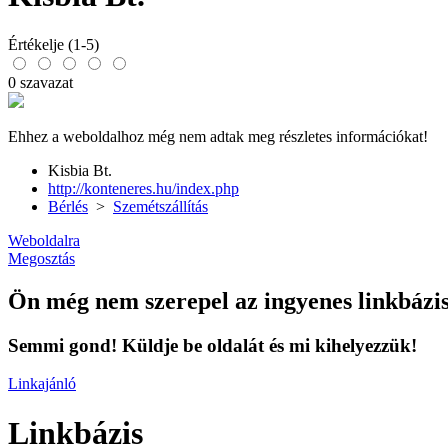
Értékelje (1-5)
0 szavazat
Ehhez a weboldalhoz még nem adtak meg részletes információkat!
Kisbia Bt.
http://konteneres.hu/index.php
Bérlés
>
Szemétszállítás
Weboldalra
Megosztás
Ön még nem szerepel az ingyenes linkbázi
Semmi gond! Küldje be oldalát és mi kihelyezzük!
Linkajánló
Linkbázis