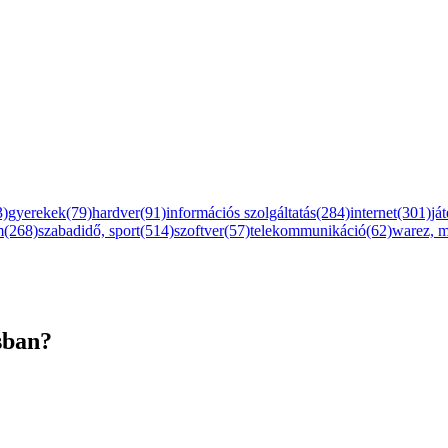
3)
gyerekek(79)
hardver(91)
információs szolgáltatás(284)
internet(301)
já
m(268)
szabadidő, sport(514)
szoftver(57)
telekommunikáció(62)
warez, 
sban?