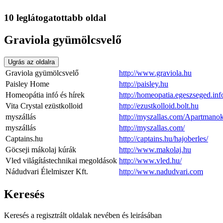
10 leglátogatottabb oldal
Graviola gyümölcsvelő
Ugrás az oldalra
Graviola gyümölcsvelő
http://www.graviola.hu
Paisley Home
http://paisley.hu
Homeopátia infó és hírek
http://homeopatia.egeszseged.inf
Vita Crystal ezüstkolloid
http://ezustkolloid.bolt.hu
myszállás
http://myszallas.com/Apartmano
myszállás
http://myszallas.com/
Captains.hu
http://captains.hu/hajoberles/
Göcseji mákolaj kúrák
http://www.makolaj.hu
Vled világítástechnikai megoldások
http://www.vled.hu/
Nádudvari Élelmiszer Kft.
http://www.nadudvari.com
Keresés
Keresés a regisztrált oldalak nevében és leirásában