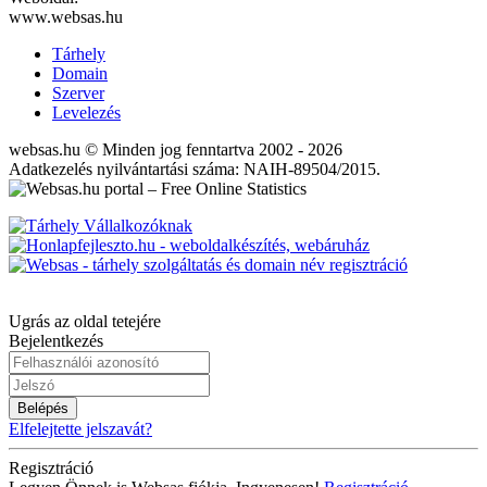
www.websas.hu
Tárhely
Domain
Szerver
Levelezés
websas.hu © Minden jog fenntartva 2002 - 2026
Adatkezelés nyilvántartási száma: NAIH-89504/2015.
Ugrás az oldal tetejére
Bejelentkezés
Belépés
Elfelejtette jelszavát?
Regisztráció