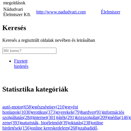
megoldások
Nádudvari
http://www.nadudvari.com
Élelmiszer
Élelmiszer Kft.
Keresés
Keresés a regisztrált oldalak nevében és leirásában
Fizetett
hirdetés
Statisztika kategóriák
autó-motor(658)
egészségügy(210)
egyéni
honlapok(1030)
erotikus(373)
gyerekek(79)
hardver(91)
információs
szolgáltatás(284)
internet(301)
játék(291)
közszolgálat(209)
média(146)
zene(393)
naturisták, bioéletmód(39)
oktatás(238)
online
hirdetések(156)
online kereskedelem(268)
szabadidő,