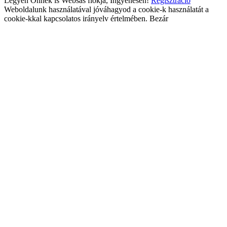
Legyen Önnek is Websas fiókja, Ingyenesen!
Regisztráció
Weboldalunk használatával jóváhagyod a cookie-k használatát a
cookie-kkal kapcsolatos irányelv értelmében.
Bezár