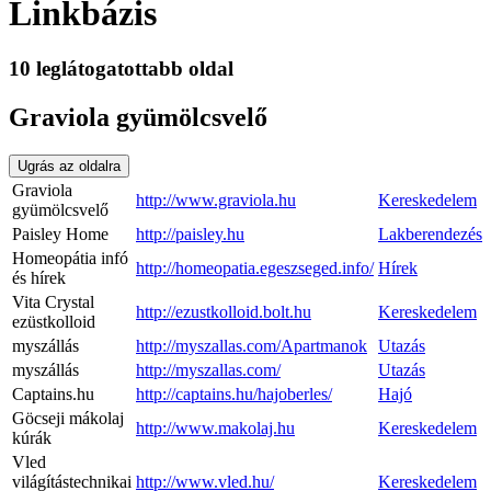
Linkbázis
10 leglátogatottabb oldal
Graviola gyümölcsvelő
Ugrás az oldalra
Graviola
http://www.graviola.hu
Kereskedelem
gyümölcsvelő
Paisley Home
http://paisley.hu
Lakberendezés
Homeopátia infó
http://homeopatia.egeszseged.info/
Hírek
és hírek
Vita Crystal
http://ezustkolloid.bolt.hu
Kereskedelem
ezüstkolloid
myszállás
http://myszallas.com/Apartmanok
Utazás
myszállás
http://myszallas.com/
Utazás
Captains.hu
http://captains.hu/hajoberles/
Hajó
Göcseji mákolaj
http://www.makolaj.hu
Kereskedelem
kúrák
Vled
világítástechnikai
http://www.vled.hu/
Kereskedelem