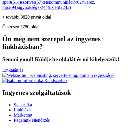
sport(514)
szoftver(57)
telekommunikáció(62)
warez,
mp3(94)
ügynökségek(44)
üzleti(2243)
+ további 3820 privát oldal
Összesen 7780 oldal
Ön még nem szerepel az ingyenes
linkbázisban?
Semmi gond! Küldje be oldalát és mi kihelyezzük!
Linkajánlás
Ingyenes szolgáltatások
Statisztika
Linkbázis
Marketing
Pagerank ellenőrzés