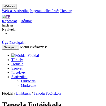
Websas
Websas statisztika
Pagerank ellenőrzés
Hosting
Kapcsolat
Rólunk
hirdetés
Nyelvek:
Ügyfélszolgálat
Menü kiválasztása
Navigáció
Főoldal
Tárhely
Domain
Szerver
Levelezés
Statisztika
Linkbázis
Marketing
Főoldal /
Linkbázis
/
Tanoda Fotóiskola
Tanoda Fotóiskola