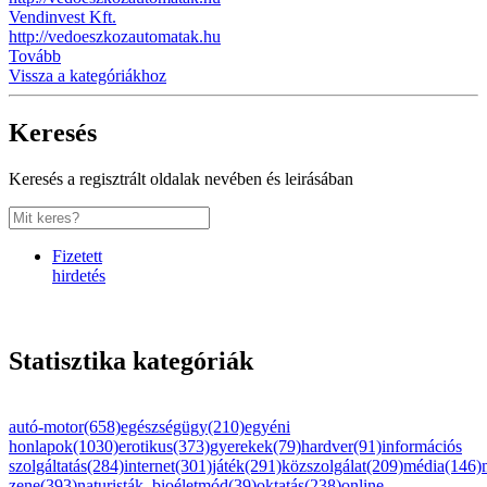
Vendinvest Kft.
http://vedoeszkozautomatak.hu
Tovább
Vissza a kategóriákhoz
Keresés
Keresés a regisztrált oldalak nevében és leirásában
Fizetett
hirdetés
Statisztika kategóriák
autó-motor(658)
egészségügy(210)
egyéni
honlapok(1030)
erotikus(373)
gyerekek(79)
hardver(91)
információs
szolgáltatás(284)
internet(301)
játék(291)
közszolgálat(209)
média(146)
zene(393)
naturisták, bioéletmód(39)
oktatás(238)
online