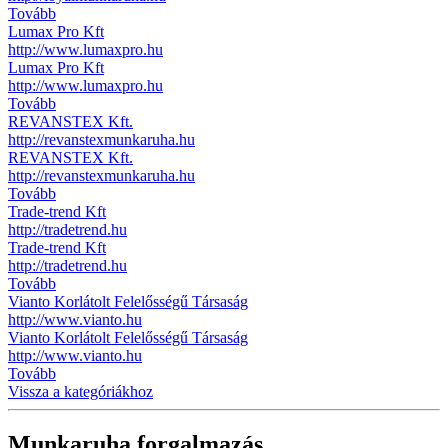
Tovább
Lumax Pro Kft
http://www.lumaxpro.hu
Lumax Pro Kft
http://www.lumaxpro.hu
Tovább
REVANSTEX Kft.
http://revanstexmunkaruha.hu
REVANSTEX Kft.
http://revanstexmunkaruha.hu
Tovább
Trade-trend Kft
http://tradetrend.hu
Trade-trend Kft
http://tradetrend.hu
Tovább
Vianto Korlátolt Felelősségű Társaság
http://www.vianto.hu
Vianto Korlátolt Felelősségű Társaság
http://www.vianto.hu
Tovább
Vissza a kategóriákhoz
Munkaruha forgalmazás