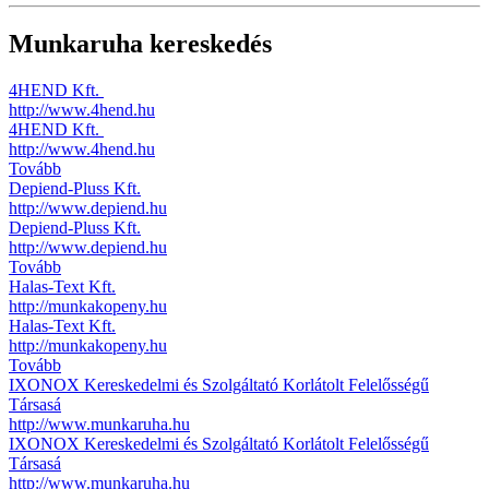
Munkaruha kereskedés
4HEND Kft.
http://www.4hend.hu
4HEND Kft.
http://www.4hend.hu
Tovább
Depiend-Pluss Kft.
http://www.depiend.hu
Depiend-Pluss Kft.
http://www.depiend.hu
Tovább
Halas-Text Kft.
http://munkakopeny.hu
Halas-Text Kft.
http://munkakopeny.hu
Tovább
IXONOX Kereskedelmi és Szolgáltató Korlátolt Felelősségű
Társasá
http://www.munkaruha.hu
IXONOX Kereskedelmi és Szolgáltató Korlátolt Felelősségű
Társasá
http://www.munkaruha.hu