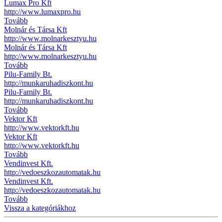
Lumax Pro Kft
http://www.lumaxpro.hu
Tovább
Molnár és Társa Kft
http://www.molnarkesztyu.hu
Molnár és Társa Kft
http://www.molnarkesztyu.hu
Tovább
Pilu-Family Bt.
http://munkaruhadiszkont.hu
Pilu-Family Bt.
http://munkaruhadiszkont.hu
Tovább
Vektor Kft
http://www.vektorkft.hu
Vektor Kft
http://www.vektorkft.hu
Tovább
Vendinvest Kft.
http://vedoeszkozautomatak.hu
Vendinvest Kft.
http://vedoeszkozautomatak.hu
Tovább
Vissza a kategóriákhoz