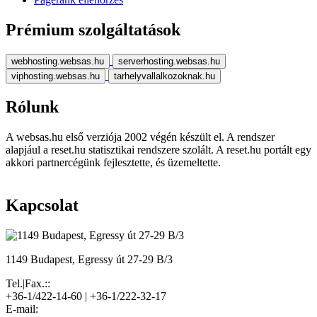
Prémium szolgáltatások
webhosting.websas.hu
serverhosting.websas.hu
viphosting.websas.hu
tarhelyvallalkozoknak.hu
Rólunk
A websas.hu első verziója 2002 végén készült el. A rendszer
alapjául a reset.hu statisztikai rendszere szolált. A reset.hu portált egy
akkori partnercégünk fejlesztette, és üzemeltette.
Kapcsolat
1149 Budapest, Egressy út 27-29 B/3
Tel.|Fax.::
+36-1/422-14-60 | +36-1/222-32-17
E-mail: