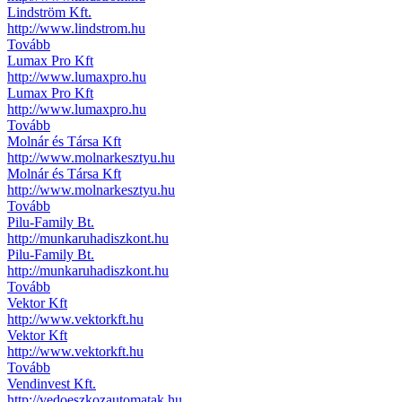
Lindström Kft.
http://www.lindstrom.hu
Tovább
Lumax Pro Kft
http://www.lumaxpro.hu
Lumax Pro Kft
http://www.lumaxpro.hu
Tovább
Molnár és Társa Kft
http://www.molnarkesztyu.hu
Molnár és Társa Kft
http://www.molnarkesztyu.hu
Tovább
Pilu-Family Bt.
http://munkaruhadiszkont.hu
Pilu-Family Bt.
http://munkaruhadiszkont.hu
Tovább
Vektor Kft
http://www.vektorkft.hu
Vektor Kft
http://www.vektorkft.hu
Tovább
Vendinvest Kft.
http://vedoeszkozautomatak.hu