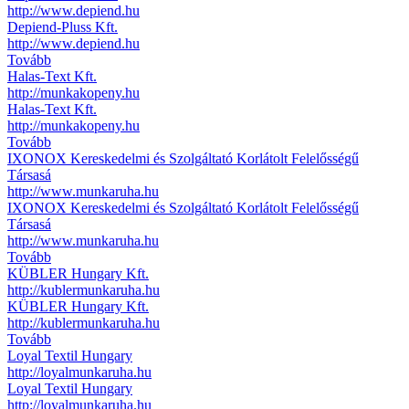
http://www.depiend.hu
Depiend-Pluss Kft.
http://www.depiend.hu
Tovább
Halas-Text Kft.
http://munkakopeny.hu
Halas-Text Kft.
http://munkakopeny.hu
Tovább
IXONOX Kereskedelmi és Szolgáltató Korlátolt Felelősségű
Társasá
http://www.munkaruha.hu
IXONOX Kereskedelmi és Szolgáltató Korlátolt Felelősségű
Társasá
http://www.munkaruha.hu
Tovább
KÜBLER Hungary Kft.
http://kublermunkaruha.hu
KÜBLER Hungary Kft.
http://kublermunkaruha.hu
Tovább
Loyal Textil Hungary
http://loyalmunkaruha.hu
Loyal Textil Hungary
http://loyalmunkaruha.hu