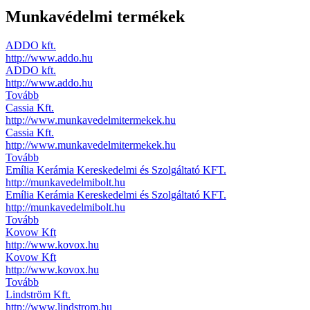
Munkavédelmi termékek
ADDO kft.
http://www.addo.hu
ADDO kft.
http://www.addo.hu
Tovább
Cassia Kft.
http://www.munkavedelmitermekek.hu
Cassia Kft.
http://www.munkavedelmitermekek.hu
Tovább
Emília Kerámia Kereskedelmi és Szolgáltató KFT.
http://munkavedelmibolt.hu
Emília Kerámia Kereskedelmi és Szolgáltató KFT.
http://munkavedelmibolt.hu
Tovább
Kovow Kft
http://www.kovox.hu
Kovow Kft
http://www.kovox.hu
Tovább
Lindström Kft.
http://www.lindstrom.hu