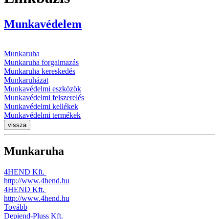
Munkavédelem
Munkaruha
Munkaruha forgalmazás
Munkaruha kereskedés
Munkaruházat
Munkavédelmi eszközök
Munkavédelmi felszerelés
Munkavédelmi kellékek
Munkavédelmi termékek
vissza
Munkaruha
4HEND Kft.
http://www.4hend.hu
4HEND Kft.
http://www.4hend.hu
Tovább
Depiend-Pluss Kft.