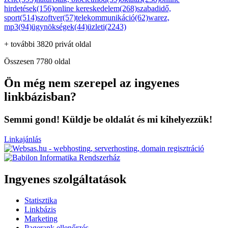
hirdetések(156)
online kereskedelem(268)
szabadidő,
sport(514)
szoftver(57)
telekommunikáció(62)
warez,
mp3(94)
ügynökségek(44)
üzleti(2243)
+ további 3820 privát oldal
Összesen 7780 oldal
Ön még nem szerepel az ingyenes
linkbázisban?
Semmi gond! Küldje be oldalát és mi kihelyezzük!
Linkajánlás
Ingyenes szolgáltatások
Statisztika
Linkbázis
Marketing
Pagerank ellenőrzés