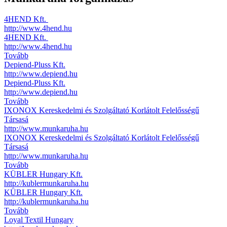
4HEND Kft.
http://www.4hend.hu
4HEND Kft.
http://www.4hend.hu
Tovább
Depiend-Pluss Kft.
http://www.depiend.hu
Depiend-Pluss Kft.
http://www.depiend.hu
Tovább
IXONOX Kereskedelmi és Szolgáltató Korlátolt Felelősségű
Társasá
http://www.munkaruha.hu
IXONOX Kereskedelmi és Szolgáltató Korlátolt Felelősségű
Társasá
http://www.munkaruha.hu
Tovább
KÜBLER Hungary Kft.
http://kublermunkaruha.hu
KÜBLER Hungary Kft.
http://kublermunkaruha.hu
Tovább
Loyal Textil Hungary