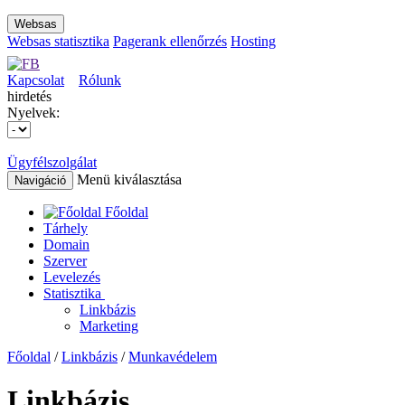
Websas
Websas statisztika
Pagerank ellenőrzés
Hosting
Kapcsolat
Rólunk
hirdetés
Nyelvek:
Ügyfélszolgálat
Menü kiválasztása
Navigáció
Főoldal
Tárhely
Domain
Szerver
Levelezés
Statisztika
Linkbázis
Marketing
Főoldal
/
Linkbázis
/
Munkavédelem
Linkbázis