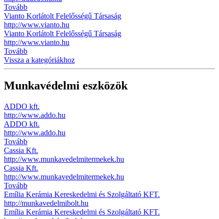
Tovább
Vianto Korlátolt Felelősségű Társaság
http://www.vianto.hu
Vianto Korlátolt Felelősségű Társaság
http://www.vianto.hu
Tovább
Vissza a kategóriákhoz
Munkavédelmi eszközök
ADDO kft.
http://www.addo.hu
ADDO kft.
http://www.addo.hu
Tovább
Cassia Kft.
http://www.munkavedelmitermekek.hu
Cassia Kft.
http://www.munkavedelmitermekek.hu
Tovább
Emília Kerámia Kereskedelmi és Szolgáltató KFT.
http://munkavedelmibolt.hu
Emília Kerámia Kereskedelmi és Szolgáltató KFT.