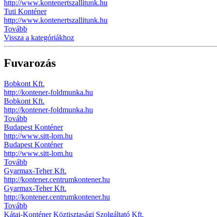
http://www.kontenertszallitunk.hu
Tuti Konténer
http://www.kontenertszallitunk.hu
Tovább
Vissza a kategóriákhoz
Fuvarozás
Bobkont Kft.
http://kontener-foldmunka.hu
Bobkont Kft.
http://kontener-foldmunka.hu
Tovább
Budapest Konténer
http://www.sitt-lom.hu
Budapest Konténer
http://www.sitt-lom.hu
Tovább
Gyarmax-Teher Kft.
http://kontener.centrumkontener.hu
Gyarmax-Teher Kft.
http://kontener.centrumkontener.hu
Tovább
Kátai-Konténer Köztisztasági Szolgáltató Kft.