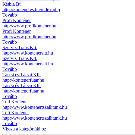
Kisbia Bt.
http://konteneres.hu/index.php
Tovább
Profi Konténer
http://www.profikontener.hu
Profi Konténer
http://www.profikontener.hu
Tovább
Szerviz-Trans Kft.
http://www.kontenersitt.hu
Szerviz-Trans Kft.
http://www.kontenersitt.hu
Tovább
Tarcsi és Társai Kft.
http://kontenerfutar.hu
Tarcsi és Társai Kft.
http://kontenerfutar.hu
Tovább
Tuti Konténer
http://www.kontenertszallitunk.hu
Tuti Konténer
http://www.kontenertszallitunk.hu
Tovább
Vissza a kategóriákhoz