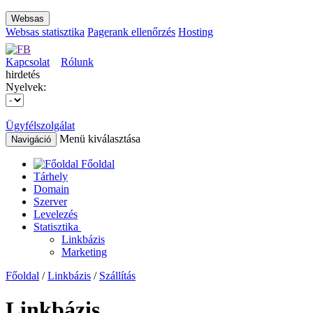
Websas
Websas statisztika
Pagerank ellenőrzés
Hosting
Kapcsolat
Rólunk
hirdetés
Nyelvek:
Ügyfélszolgálat
Menü kiválasztása
Navigáció
Főoldal
Tárhely
Domain
Szerver
Levelezés
Statisztika
Linkbázis
Marketing
Főoldal
/
Linkbázis
/
Szállítás
Linkbázis