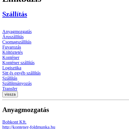
Szállítás
Anyagmozgatás
Áruszállítás
Csomagszállítás
Fuvarozás
Költöztetés
Konténer
Konténer szállítás
Logisztika
Sitt és egyéb szállítás
Szállítás
Szállítmányozás
Transfer
vissza
Anyagmozgatás
Bobkont Kft.
http://kontener-foldmunka.hu