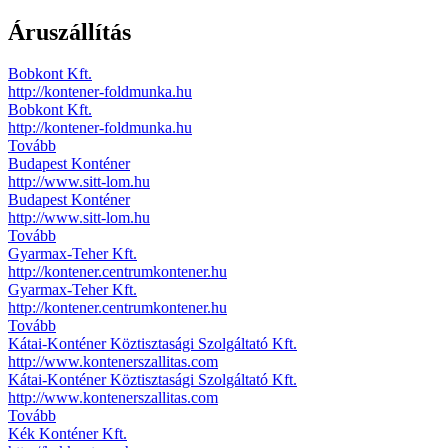
Áruszállítás
Bobkont Kft.
http://kontener-foldmunka.hu
Bobkont Kft.
http://kontener-foldmunka.hu
Tovább
Budapest Konténer
http://www.sitt-lom.hu
Budapest Konténer
http://www.sitt-lom.hu
Tovább
Gyarmax-Teher Kft.
http://kontener.centrumkontener.hu
Gyarmax-Teher Kft.
http://kontener.centrumkontener.hu
Tovább
Kátai-Konténer Köztisztasági Szolgáltató Kft.
http://www.kontenerszallitas.com
Kátai-Konténer Köztisztasági Szolgáltató Kft.
http://www.kontenerszallitas.com
Tovább
Kék Konténer Kft.