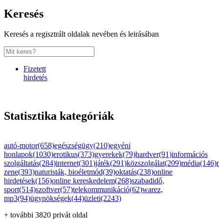
Keresés
Keresés a regisztrált oldalak nevében és leirásában
Fizetett
hirdetés
Statisztika kategóriák
autó-motor(658)
egészségügy(210)
egyéni
honlapok(1030)
erotikus(373)
gyerekek(79)
hardver(91)
információs
szolgáltatás(284)
internet(301)
játék(291)
közszolgálat(209)
média(146)
zene(393)
naturisták, bioéletmód(39)
oktatás(238)
online
hirdetések(156)
online kereskedelem(268)
szabadidő,
sport(514)
szoftver(57)
telekommunikáció(62)
warez,
mp3(94)
ügynökségek(44)
üzleti(2243)
+ további 3820 privát oldal