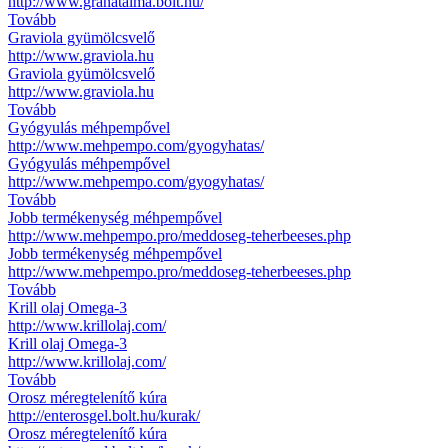
http://www.granatalma.bolt.hu/
Tovább
Graviola gyümölcsvelő
http://www.graviola.hu
Graviola gyümölcsvelő
http://www.graviola.hu
Tovább
Gyógyulás méhpempővel
http://www.mehpempo.com/gyogyhatas/
Gyógyulás méhpempővel
http://www.mehpempo.com/gyogyhatas/
Tovább
Jobb termékenység méhpempővel
http://www.mehpempo.pro/meddoseg-teherbeeses.php
Jobb termékenység méhpempővel
http://www.mehpempo.pro/meddoseg-teherbeeses.php
Tovább
Krill olaj Omega-3
http://www.krillolaj.com/
Krill olaj Omega-3
http://www.krillolaj.com/
Tovább
Orosz méregtelenítő kúra
http://enterosgel.bolt.hu/kurak/
Orosz méregtelenítő kúra