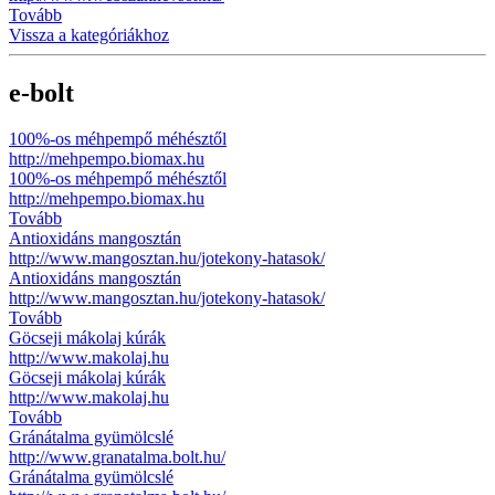
Tovább
Vissza a kategóriákhoz
e-bolt
100%-os méhpempő méhésztől
http://mehpempo.biomax.hu
100%-os méhpempő méhésztől
http://mehpempo.biomax.hu
Tovább
Antioxidáns mangosztán
http://www.mangosztan.hu/jotekony-hatasok/
Antioxidáns mangosztán
http://www.mangosztan.hu/jotekony-hatasok/
Tovább
Göcseji mákolaj kúrák
http://www.makolaj.hu
Göcseji mákolaj kúrák
http://www.makolaj.hu
Tovább
Gránátalma gyümölcslé
http://www.granatalma.bolt.hu/
Gránátalma gyümölcslé