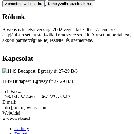
viphosting.websas.hu
tarhelyvallalkozoknak.hu
Rólunk
A websas.hu első verziója 2002 végén készült el. A rendszer
alapjául a reset.hu statisztikai rendszere szolált. A reset.hu portált egy
akkori partnercégünk fejlesztette, és üzemeltette.
Kapcsolat
1149 Budapest, Egressy út 27-29 B/3
Tel.|Fax.::
+36-1/422-14-60 | +36-1/222-32-17
E-mail:
info [kukac] websas.hu
Weboldal:
www.websas.hu
Tárhely
Domain