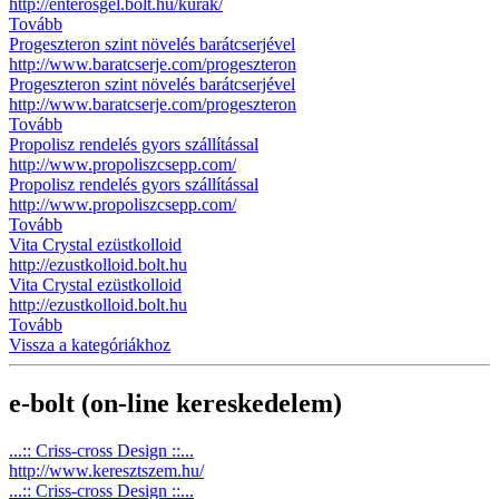
http://enterosgel.bolt.hu/kurak/
Tovább
Progeszteron szint növelés barátcserjével
http://www.baratcserje.com/progeszteron
Progeszteron szint növelés barátcserjével
http://www.baratcserje.com/progeszteron
Tovább
Propolisz rendelés gyors szállítással
http://www.propoliszcsepp.com/
Propolisz rendelés gyors szállítással
http://www.propoliszcsepp.com/
Tovább
Vita Crystal ezüstkolloid
http://ezustkolloid.bolt.hu
Vita Crystal ezüstkolloid
http://ezustkolloid.bolt.hu
Tovább
Vissza a kategóriákhoz
e-bolt (on-line kereskedelem)
...:: Criss-cross Design ::...
http://www.keresztszem.hu/
...:: Criss-cross Design ::...