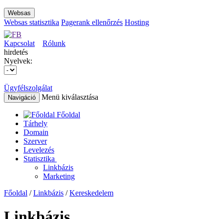
Websas
Websas statisztika
Pagerank ellenőrzés
Hosting
Kapcsolat
Rólunk
hirdetés
Nyelvek:
Ügyfélszolgálat
Menü kiválasztása
Navigáció
Főoldal
Tárhely
Domain
Szerver
Levelezés
Statisztika
Linkbázis
Marketing
Főoldal
/
Linkbázis
/
Kereskedelem
Linkbázis