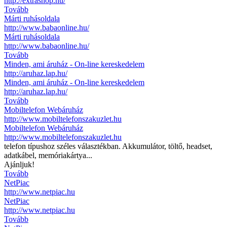
http://extrashop.hu/
Tovább
Márti ruhásoldala
http://www.babaonline.hu/
Márti ruhásoldala
http://www.babaonline.hu/
Tovább
Minden, ami áruház - On-line kereskedelem
http://aruhaz.lap.hu/
Minden, ami áruház - On-line kereskedelem
http://aruhaz.lap.hu/
Tovább
Mobiltelefon Webáruház
http://www.mobiltelefonszakuzlet.hu
Mobiltelefon Webáruház
http://www.mobiltelefonszakuzlet.hu
telefon típushoz széles választékban. Akkumulátor, töltő, headset,
adatkábel, memóriakártya...
Ajánljuk!
Tovább
NetPiac
http://www.netpiac.hu
NetPiac
http://www.netpiac.hu
Tovább