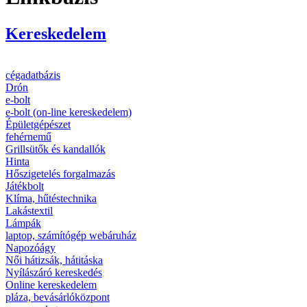
Kereskedelem
cégadatbázis
Drón
e-bolt
e-bolt (on-line kereskedelem)
Épületgépészet
fehérnemű
Grillsütők és kandallók
Hinta
Hőszigetelés forgalmazás
Játékbolt
Klíma, hűtéstechnika
Lakástextil
Lámpák
laptop, számítógép webáruház
Napozóágy
Női hátizsák, hátitáska
Nyílászáró kereskedés
Online kereskedelem
pláza, bevásárlóközpont