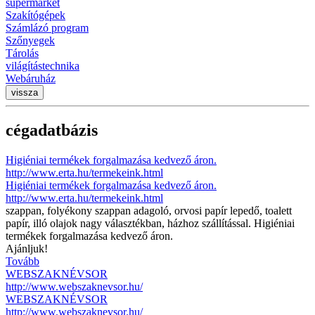
supermarket
Szakítógépek
Számlázó program
Szőnyegek
Tárolás
világítástechnika
Webáruház
vissza
cégadatbázis
Higiéniai termékek forgalmazása kedvező áron.
http://www.erta.hu/termekeink.html
Higiéniai termékek forgalmazása kedvező áron.
http://www.erta.hu/termekeink.html
szappan, folyékony szappan adagoló, orvosi papír lepedő, toalett
papír, illó olajok nagy választékban, házhoz szállítással. Higiéniai
termékek forgalmazása kedvező áron.
Ajánljuk!
Tovább
WEBSZAKNÉVSOR
http://www.webszaknevsor.hu/
WEBSZAKNÉVSOR
http://www.webszaknevsor.hu/