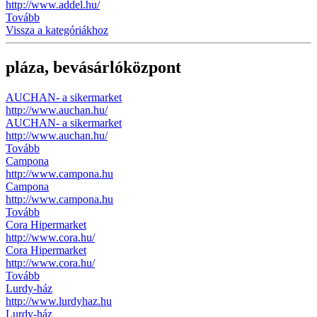
http://www.addel.hu/
Tovább
Vissza a kategóriákhoz
pláza, bevásárlóközpont
AUCHAN- a sikermarket
http://www.auchan.hu/
AUCHAN- a sikermarket
http://www.auchan.hu/
Tovább
Campona
http://www.campona.hu
Campona
http://www.campona.hu
Tovább
Cora Hipermarket
http://www.cora.hu/
Cora Hipermarket
http://www.cora.hu/
Tovább
Lurdy-ház
http://www.lurdyhaz.hu
Lurdy-ház