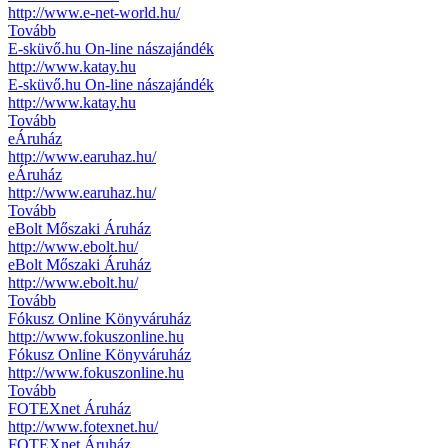
http://www.e-net-world.hu/
Tovább
E-sküvő.hu On-line nászajándék
http://www.katay.hu
E-sküvő.hu On-line nászajándék
http://www.katay.hu
Tovább
eÁruház
http://www.earuhaz.hu/
eÁruház
http://www.earuhaz.hu/
Tovább
eBolt Mőszaki Áruház
http://www.ebolt.hu/
eBolt Mőszaki Áruház
http://www.ebolt.hu/
Tovább
Fókusz Online Könyváruház
http://www.fokuszonline.hu
Fókusz Online Könyváruház
http://www.fokuszonline.hu
Tovább
FOTEXnet Áruház
http://www.fotexnet.hu/
FOTEXnet Áruház