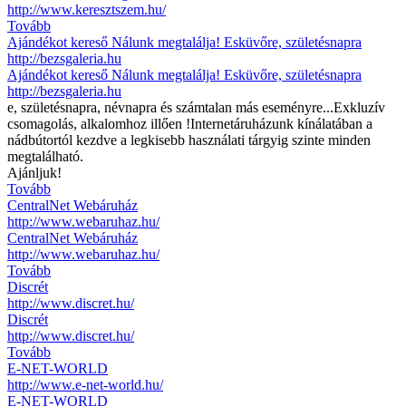
http://www.keresztszem.hu/
Tovább
Ajándékot kereső Nálunk megtalálja! Esküvőre, születésnapra
http://bezsgaleria.hu
Ajándékot kereső Nálunk megtalálja! Esküvőre, születésnapra
http://bezsgaleria.hu
e, születésnapra, névnapra és számtalan más eseményre...Exkluzív
csomagolás, alkalomhoz illően !Internetáruházunk kínálatában a
nádbútortól kezdve a legkisebb használati tárgyig szinte minden
megtalálható.
Ajánljuk!
Tovább
CentralNet Webáruház
http://www.webaruhaz.hu/
CentralNet Webáruház
http://www.webaruhaz.hu/
Tovább
Discrét
http://www.discret.hu/
Discrét
http://www.discret.hu/
Tovább
E-NET-WORLD
http://www.e-net-world.hu/
E-NET-WORLD