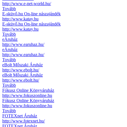
http://www.e-net-world.hu/
Tovább
E-sküvő.hu On-line nászajándék
http://www.katay.hu
E-sküvő.hu On-line nászajándék
http://www.katay.hu
Tovább
eÁruház
http://www.earuhaz.hu/
eÁruház
http://www.earuhaz.hu/
Tovább
eBolt Mőszaki Áruház
http://www.ebolt.hu/
eBolt Mőszaki Áruház
http://www.ebolt.hu/
Tovább
Fókusz Online Könyváruház
http://www.fokuszonline.hu
Fókusz Online Könyváruház
http://www.fokuszonline.hu
Tovább
FOTEXnet Áruház
http://www.fotexnet.hu/
FOTEXnet Áruház