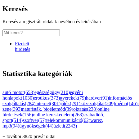
Keresés
Keresés a regisztrált oldalak nevében és leirásában
Fizetett
hirdetés
Statisztika kategóriák
autó-motor(658)
egészségügy(210)
egyéni
honlapok(1030)
erotikus(373)
gyerekek(79)
hardver(91)
információs
szolgáltatás(284)
internet(301)
játék(291)
közszolgálat(209)
média(146)
zene(393)
naturisták, bioéletmód(39)
oktatás(238)
online
hirdetések(156)
online kereskedelem(268)
szabadidő,
sport(514)
szoftver(57)
telekommunikáció(62)
warez,
mp3(94)
ügynökségek(44)
üzleti(2243)
+ további 3820 privát oldal