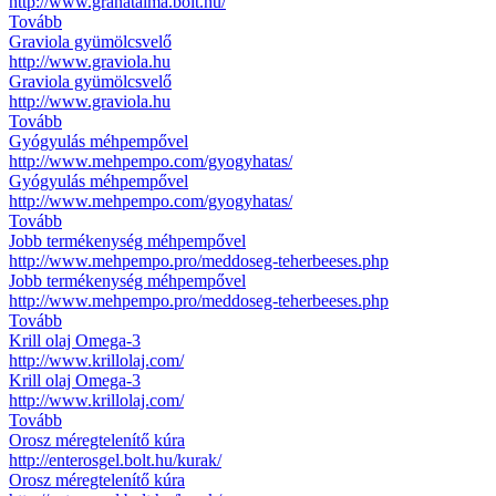
http://www.granatalma.bolt.hu/
Tovább
Graviola gyümölcsvelő
http://www.graviola.hu
Graviola gyümölcsvelő
http://www.graviola.hu
Tovább
Gyógyulás méhpempővel
http://www.mehpempo.com/gyogyhatas/
Gyógyulás méhpempővel
http://www.mehpempo.com/gyogyhatas/
Tovább
Jobb termékenység méhpempővel
http://www.mehpempo.pro/meddoseg-teherbeeses.php
Jobb termékenység méhpempővel
http://www.mehpempo.pro/meddoseg-teherbeeses.php
Tovább
Krill olaj Omega-3
http://www.krillolaj.com/
Krill olaj Omega-3
http://www.krillolaj.com/
Tovább
Orosz méregtelenítő kúra
http://enterosgel.bolt.hu/kurak/
Orosz méregtelenítő kúra