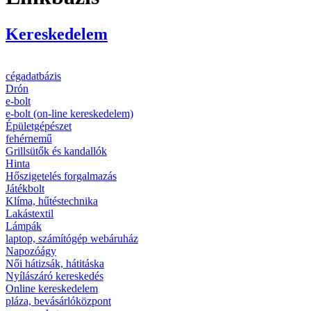
Kereskedelem
cégadatbázis
Drón
e-bolt
e-bolt (on-line kereskedelem)
Épületgépészet
fehérnemű
Grillsütők és kandallók
Hinta
Hőszigetelés forgalmazás
Játékbolt
Klíma, hűtéstechnika
Lakástextil
Lámpák
laptop, számítógép webáruház
Napozóágy
Női hátizsák, hátitáska
Nyílászáró kereskedés
Online kereskedelem
pláza, bevásárlóközpont