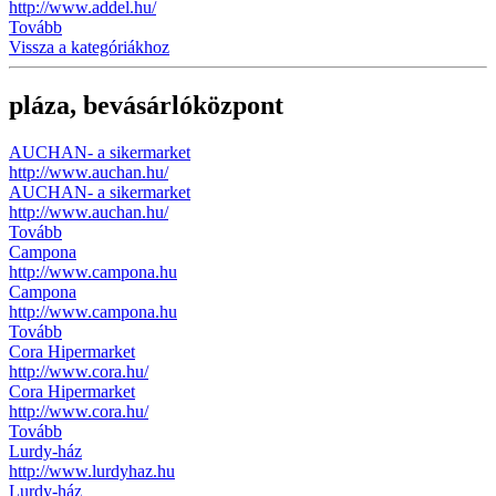
http://www.addel.hu/
Tovább
Vissza a kategóriákhoz
pláza, bevásárlóközpont
AUCHAN- a sikermarket
http://www.auchan.hu/
AUCHAN- a sikermarket
http://www.auchan.hu/
Tovább
Campona
http://www.campona.hu
Campona
http://www.campona.hu
Tovább
Cora Hipermarket
http://www.cora.hu/
Cora Hipermarket
http://www.cora.hu/
Tovább
Lurdy-ház
http://www.lurdyhaz.hu
Lurdy-ház