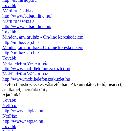
http://extrashop.hu/
Tovább
Márti ruhásoldala
http://www.babaonline.hu/
Márti ruhásoldala
http://www.babaonline.hu/
Tovább
Minden, ami áruház - On-line kereskedelem
http://aruhaz.lap.hu/
Minden, ami áruház - On-line kereskedelem
http://aruhaz.lap.hu/
Tovább
Mobiltelefon Webáruház
http://www.mobiltelefonszakuzlet.hu
Mobiltelefon Webáruház
http://www.mobiltelefonszakuzlet.hu
telefon típushoz széles választékban. Akkumulátor, töltő, headset,
adatkábel, memóriakártya...
Ajánljuk!
Tovább
NetPiac
http://www.netpiac.hu
NetPiac
http://www.netpiac.hu
Tovább