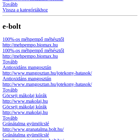
Tovább
Vissza a kategóriákhoz
e-bolt
100%-os méhpempő méhésztől
http://mehpempo.biomax.hu
100%-os méhpempő méhésztől
http://mehpempo.biomax.hu
Tovább
Antioxidáns mangosztán
http://www.mangosztan.hu/jotekony-hatasok/
Antioxidáns mangosztán
http://www.mangosztan.hu/jotekony-hatasok/
Tovább
Göcseji mákolaj kúrák
http://www.makolaj.hu
Göcseji mákolaj kúrák
http://www.makolaj.hu
Tovább
Gránátalma gyümölcslé
http://www.granatalma.bolt.hu/
Gránátalma gyümölcslé