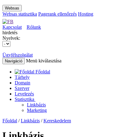
Websas
Websas statisztika
Pagerank ellenőrzés
Hosting
Kapcsolat
Rólunk
hirdetés
Nyelvek:
Ügyfélszolgálat
Menü kiválasztása
Navigáció
Főoldal
Tárhely
Domain
Szerver
Levelezés
Statisztika
Linkbázis
Marketing
Főoldal
/
Linkbázis
/
Kereskedelem
Linkbázis