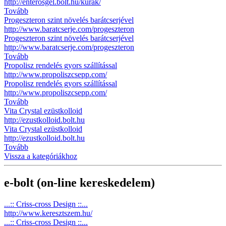
http://enterosgel.bolt.hu/kurak/
Tovább
Progeszteron szint növelés barátcserjével
http://www.baratcserje.com/progeszteron
Progeszteron szint növelés barátcserjével
http://www.baratcserje.com/progeszteron
Tovább
Propolisz rendelés gyors szállítással
http://www.propoliszcsepp.com/
Propolisz rendelés gyors szállítással
http://www.propoliszcsepp.com/
Tovább
Vita Crystal ezüstkolloid
http://ezustkolloid.bolt.hu
Vita Crystal ezüstkolloid
http://ezustkolloid.bolt.hu
Tovább
Vissza a kategóriákhoz
e-bolt (on-line kereskedelem)
...:: Criss-cross Design ::...
http://www.keresztszem.hu/
...:: Criss-cross Design ::...