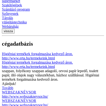
supermarket
Szakítógépek
Számlázó program
Szőnyegek
Tárolás
világítástechnika
Webáruház
vissza
cégadatbázis
Higiéniai termékek forgalmazása kedvező áron.
http://www.erta.hu/termekeink.html
Higiéniai termékek forgalmazása kedvező áron.
http://www.erta.hu/termekeink.html
szappan, folyékony szappan adagoló, orvosi papír lepedő, toalett
papír, illó olajok nagy választékban, házhoz szállítással. Higiéniai
termékek forgalmazása kedvező áron.
Ajánljuk!
Tovább
WEBSZAKNÉVSOR
http://www.webszaknevsor.hu/
WEBSZAKNÉVSOR
http://www.webszaknevsor.hu/