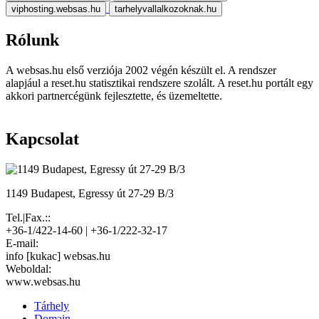
viphosting.websas.hu
tarhelyvallalkozoknak.hu
Rólunk
A websas.hu első verziója 2002 végén készült el. A rendszer
alapjául a reset.hu statisztikai rendszere szolált. A reset.hu portált egy
akkori partnercégünk fejlesztette, és üzemeltette.
Kapcsolat
1149 Budapest, Egressy út 27-29 B/3
Tel.|Fax.::
+36-1/422-14-60 | +36-1/222-32-17
E-mail:
info [kukac] websas.hu
Weboldal:
www.websas.hu
Tárhely
Domain