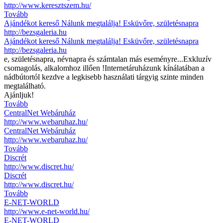
http://www.keresztszem.hu/
Tovább
Ajándékot kereső Nálunk megtalálja! Esküvőre, születésnapra
http://bezsgaleria.hu
Ajándékot kereső Nálunk megtalálja! Esküvőre, születésnapra
http://bezsgaleria.hu
e, születésnapra, névnapra és számtalan más eseményre...Exkluzív
csomagolás, alkalomhoz illően !Internetáruházunk kínálatában a
nádbútortól kezdve a legkisebb használati tárgyig szinte minden
megtalálható.
Ajánljuk!
Tovább
CentralNet Webáruház
http://www.webaruhaz.hu/
CentralNet Webáruház
http://www.webaruhaz.hu/
Tovább
Discrét
http://www.discret.hu/
Discrét
http://www.discret.hu/
Tovább
E-NET-WORLD
http://www.e-net-world.hu/
E-NET-WORLD