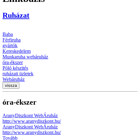
Ruházat
Baba
Férfiruha
gyártók
Kereskedelem
Munkaruha webáruház
óra-ékszer
Póló készités
ruházati üzletek
Webáruház
vissza
óra-ékszer
AranyDiszkont WebÁruház
http://www.aranydiszkont.hu/
AranyDiszkont WebÁruház
http://www.aranydiszkont.hu/
Tovább