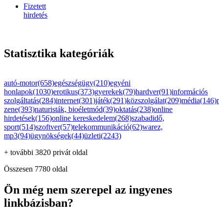
Fizetett
hirdetés
Statisztika kategóriák
autó-motor(658)
egészségügy(210)
egyéni
honlapok(1030)
erotikus(373)
gyerekek(79)
hardver(91)
információs
szolgáltatás(284)
internet(301)
játék(291)
közszolgálat(209)
média(146)
zene(393)
naturisták, bioéletmód(39)
oktatás(238)
online
hirdetések(156)
online kereskedelem(268)
szabadidő,
sport(514)
szoftver(57)
telekommunikáció(62)
warez,
mp3(94)
ügynökségek(44)
üzleti(2243)
+ további 3820 privát oldal
Összesen 7780 oldal
Ön még nem szerepel az ingyenes
linkbázisban?