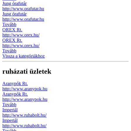
Jung órafutár
http://www.orafutar.hu
Jung órafutár
http://www.orafutar.hu
Tovább
OREX Rt.
http://www.orex.hu/
OREX Rt.
http://www.orex.hu/
Tovább
Vissza a kategóriákhoz
ruházati üzletek
Aranypók Rt.
http://www.aranypok.hu
Aranypók Rt.
http://www.aranypok.hu
Tovább
Imperiál
http://www.ruhabolt.hu/
Imperiál
http://www.ruhabolt.hu/
Tovább