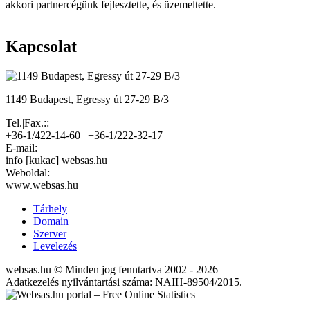
akkori partnercégünk fejlesztette, és üzemeltette.
Kapcsolat
1149 Budapest, Egressy út 27-29 B/3
Tel.|Fax.::
+36-1/422-14-60 | +36-1/222-32-17
E-mail:
info [kukac] websas.hu
Weboldal:
www.websas.hu
Tárhely
Domain
Szerver
Levelezés
websas.hu © Minden jog fenntartva 2002 - 2026
Adatkezelés nyilvántartási száma: NAIH-89504/2015.