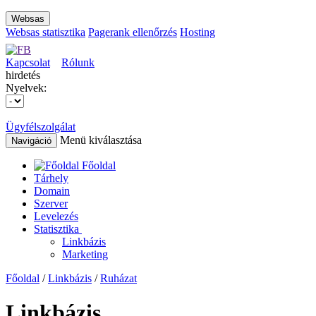
Websas
Websas statisztika
Pagerank ellenőrzés
Hosting
Kapcsolat
Rólunk
hirdetés
Nyelvek:
Ügyfélszolgálat
Menü kiválasztása
Navigáció
Főoldal
Tárhely
Domain
Szerver
Levelezés
Statisztika
Linkbázis
Marketing
Főoldal
/
Linkbázis
/
Ruházat
Linkbázis