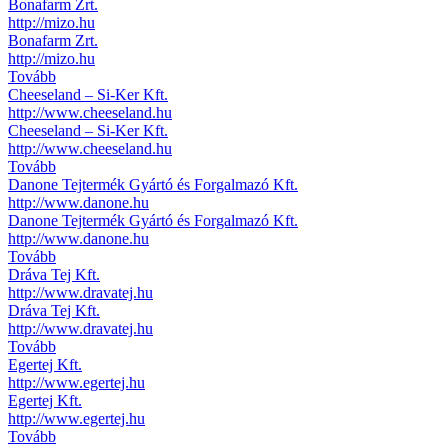
Bonafarm Zrt.
http://mizo.hu
Bonafarm Zrt.
http://mizo.hu
Tovább
Cheeseland – Si-Ker Kft.
http://www.cheeseland.hu
Cheeseland – Si-Ker Kft.
http://www.cheeseland.hu
Tovább
Danone Tejtermék Gyártó és Forgalmazó Kft.
http://www.danone.hu
Danone Tejtermék Gyártó és Forgalmazó Kft.
http://www.danone.hu
Tovább
Dráva Tej Kft.
http://www.dravatej.hu
Dráva Tej Kft.
http://www.dravatej.hu
Tovább
Egertej Kft.
http://www.egertej.hu
Egertej Kft.
http://www.egertej.hu
Tovább