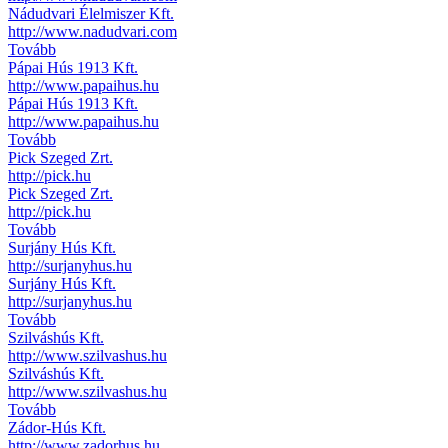
Nádudvari Élelmiszer Kft.
http://www.nadudvari.com
Tovább
Pápai Hús 1913 Kft.
http://www.papaihus.hu
Pápai Hús 1913 Kft.
http://www.papaihus.hu
Tovább
Pick Szeged Zrt.
http://pick.hu
Pick Szeged Zrt.
http://pick.hu
Tovább
Surjány Hús Kft.
http://surjanyhus.hu
Surjány Hús Kft.
http://surjanyhus.hu
Tovább
Szilváshús Kft.
http://www.szilvashus.hu
Szilváshús Kft.
http://www.szilvashus.hu
Tovább
Zádor-Hús Kft.
http://www.zadorhus.hu