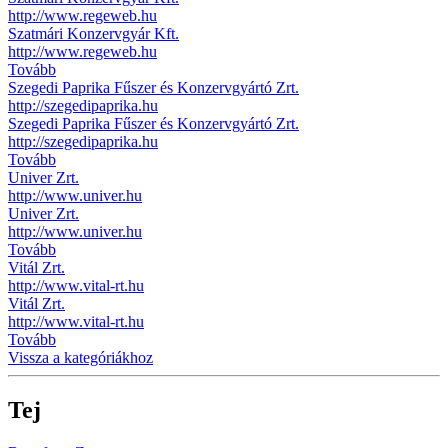
http://www.regeweb.hu
Szatmári Konzervgyár Kft.
http://www.regeweb.hu
Tovább
Szegedi Paprika Fűszer és Konzervgyártó Zrt.
http://szegedipaprika.hu
Szegedi Paprika Fűszer és Konzervgyártó Zrt.
http://szegedipaprika.hu
Tovább
Univer Zrt.
http://www.univer.hu
Univer Zrt.
http://www.univer.hu
Tovább
Vitál Zrt.
http://www.vital-rt.hu
Vitál Zrt.
http://www.vital-rt.hu
Tovább
Vissza a kategóriákhoz
Tej