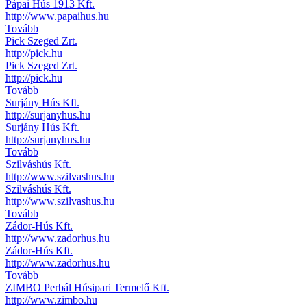
Pápai Hús 1913 Kft.
http://www.papaihus.hu
Tovább
Pick Szeged Zrt.
http://pick.hu
Pick Szeged Zrt.
http://pick.hu
Tovább
Surjány Hús Kft.
http://surjanyhus.hu
Surjány Hús Kft.
http://surjanyhus.hu
Tovább
Szilváshús Kft.
http://www.szilvashus.hu
Szilváshús Kft.
http://www.szilvashus.hu
Tovább
Zádor-Hús Kft.
http://www.zadorhus.hu
Zádor-Hús Kft.
http://www.zadorhus.hu
Tovább
ZIMBO Perbál Húsipari Termelő Kft.
http://www.zimbo.hu