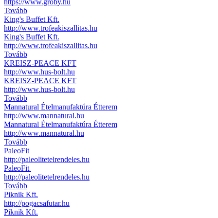
https://www.groby.hu
Tovább
King's Buffet Kft.
http://www.trofeakiszallitas.hu
King's Buffet Kft.
http://www.trofeakiszallitas.hu
Tovább
KREISZ-PEACE KFT
http://www.hus-bolt.hu
KREISZ-PEACE KFT
http://www.hus-bolt.hu
Tovább
Mannatural Ételmanufaktúra Étterem
http://www.mannatural.hu
Mannatural Ételmanufaktúra Étterem
http://www.mannatural.hu
Tovább
PaleoFit
http://paleolitetelrendeles.hu
PaleoFit
http://paleolitetelrendeles.hu
Tovább
Piknik Kft.
http://pogacsafutar.hu
Piknik Kft.