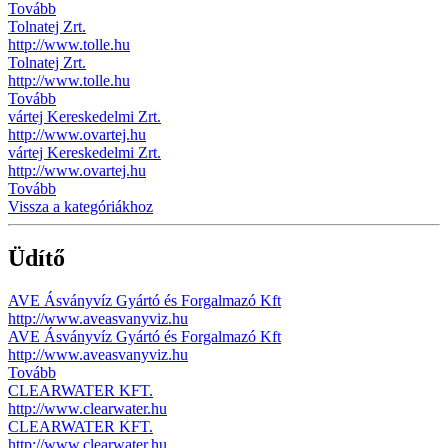
Tovább
Tolnatej Zrt.
http://www.tolle.hu
Tolnatej Zrt.
http://www.tolle.hu
Tovább
vártej Kereskedelmi Zrt.
http://www.ovartej.hu
vártej Kereskedelmi Zrt.
http://www.ovartej.hu
Tovább
Vissza a kategóriákhoz
Üdítő
AVE Ásványvíz Gyártó és Forgalmazó Kft
http://www.aveasvanyviz.hu
AVE Ásványvíz Gyártó és Forgalmazó Kft
http://www.aveasvanyviz.hu
Tovább
CLEARWATER KFT.
http://www.clearwater.hu
CLEARWATER KFT.
http://www.clearwater.hu