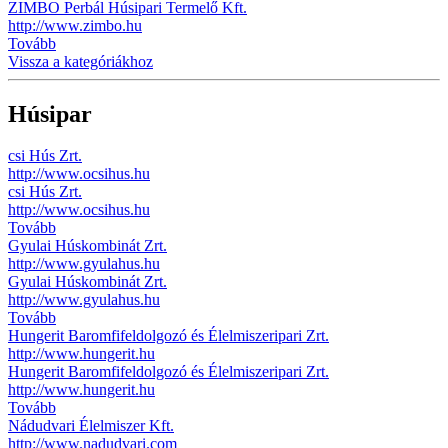
ZIMBO Perbál Húsipari Termelő Kft.
http://www.zimbo.hu
Tovább
Vissza a kategóriákhoz
Húsipar
csi Hús Zrt.
http://www.ocsihus.hu
csi Hús Zrt.
http://www.ocsihus.hu
Tovább
Gyulai Húskombinát Zrt.
http://www.gyulahus.hu
Gyulai Húskombinát Zrt.
http://www.gyulahus.hu
Tovább
Hungerit Baromfifeldolgozó és Élelmiszeripari Zrt.
http://www.hungerit.hu
Hungerit Baromfifeldolgozó és Élelmiszeripari Zrt.
http://www.hungerit.hu
Tovább
Nádudvari Élelmiszer Kft.
http://www.nadudvari.com