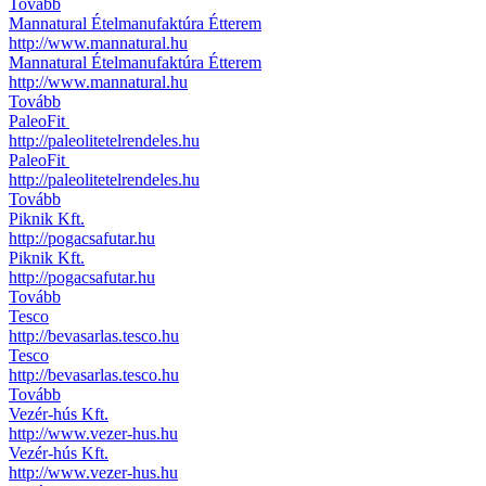
Tovább
Mannatural Ételmanufaktúra Étterem
http://www.mannatural.hu
Mannatural Ételmanufaktúra Étterem
http://www.mannatural.hu
Tovább
PaleoFit
http://paleolitetelrendeles.hu
PaleoFit
http://paleolitetelrendeles.hu
Tovább
Piknik Kft.
http://pogacsafutar.hu
Piknik Kft.
http://pogacsafutar.hu
Tovább
Tesco
http://bevasarlas.tesco.hu
Tesco
http://bevasarlas.tesco.hu
Tovább
Vezér-hús Kft.
http://www.vezer-hus.hu
Vezér-hús Kft.
http://www.vezer-hus.hu