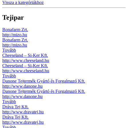
Vissza a kategóriákhoz
Tejipar
Bonafarm Zrt.
http://mizo.hu
Bonafarm Zrt.
http://mizo.hu
Tovább
Cheeseland – Si-Ker Kft.
http://www.cheeseland.hu
Cheeseland – Si-Ker Kft.
http://www.cheeseland.hu
Tovább
Danone Tejtermék Gyártó és Forgalmazó Kft.
http://www.danone.hu
Danone Tejtermék Gyártó és Forgalmazó Kft.
http://www.danone.hu
Tovább
Dráva Tej Kft.
http://www.dravatej.hu
Dráva Tej Kft.
http://www.dravatej.hu
Tovább