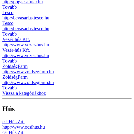
http://pogacsafutar.hu
Tovább
Tesco
http://bevasarlas.tesco.hu
Tesco
http://bevasarlas.tesco.hu
Tovább
Vezér-hús Kft.
http://www.vezer-hus.hu
Vezér-hús Kft.
http://www.vezer-hus.hu
Tovább
ZöldségFarm
http://www.zoldsegfarm.hu
ZöldségFarm
http://www.zoldsegfarm.hu
Tovább
Vissza a kategóriákhoz
Hús
csi Hús Zrt.
http://www.ocsihus.hu
csi Hús Zrt.