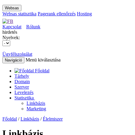
Websas
Websas statisztika
Pagerank ellenőrzés
Hosting
Kapcsolat
Rólunk
hirdetés
Nyelvek:
Ügyfélszolgálat
Menü kiválasztása
Navigáció
Főoldal
Tárhely
Domain
Szerver
Levelezés
Statisztika
Linkbázis
Marketing
Főoldal
/
Linkbázis
/
Élelmiszer
Linkbázis