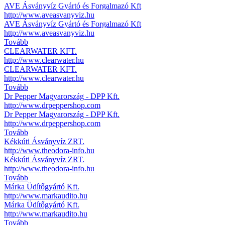
AVE Ásványvíz Gyártó és Forgalmazó Kft
http://www.aveasvanyviz.hu
AVE Ásványvíz Gyártó és Forgalmazó Kft
http://www.aveasvanyviz.hu
Tovább
CLEARWATER KFT.
http://www.clearwater.hu
CLEARWATER KFT.
http://www.clearwater.hu
Tovább
Dr Pepper Magyarország - DPP Kft.
http://www.drpeppershop.com
Dr Pepper Magyarország - DPP Kft.
http://www.drpeppershop.com
Tovább
Kékkúti Ásványvíz ZRT.
http://www.theodora-info.hu
Kékkúti Ásványvíz ZRT.
http://www.theodora-info.hu
Tovább
Márka Üdítőgyártó Kft.
http://www.markaudito.hu
Márka Üdítőgyártó Kft.
http://www.markaudito.hu
Tovább