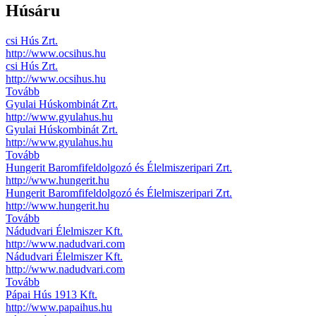
Húsáru
csi Hús Zrt.
http://www.ocsihus.hu
csi Hús Zrt.
http://www.ocsihus.hu
Tovább
Gyulai Húskombinát Zrt.
http://www.gyulahus.hu
Gyulai Húskombinát Zrt.
http://www.gyulahus.hu
Tovább
Hungerit Baromfifeldolgozó és Élelmiszeripari Zrt.
http://www.hungerit.hu
Hungerit Baromfifeldolgozó és Élelmiszeripari Zrt.
http://www.hungerit.hu
Tovább
Nádudvari Élelmiszer Kft.
http://www.nadudvari.com
Nádudvari Élelmiszer Kft.
http://www.nadudvari.com
Tovább
Pápai Hús 1913 Kft.
http://www.papaihus.hu