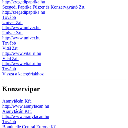
http://szegedipaprika.hu
Szegedi Paprika Fűszer és Konzervgyártó Zrt.
http://szegedipaprika.hu
Tovább
Univer Zrt.
http://www.univer.hu
Univer Zrt.
http://www.univer.hu
Tovább
Vitál Zrt.
http://www.vital-rt.hu
Vitál Zrt.
http://www.vital-rt.hu
Tovább
Vissza a kategóriákhoz
Konzervipar
Aranyfácán Kft.
http://www.aranyfacan.hu
Aranyfácán Kft.
http://www.aranyfacan.hu
Tovább
Bonduelle Central Europe Kft.