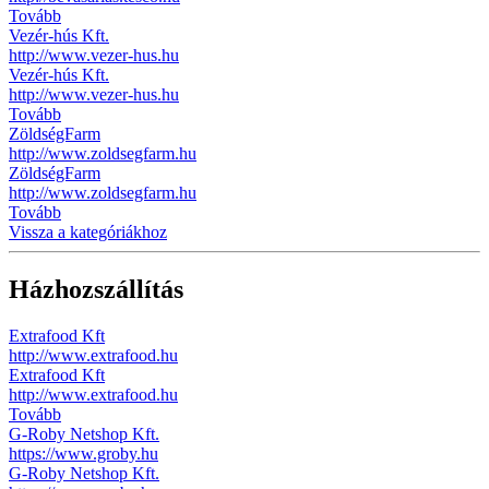
Tovább
Vezér-hús Kft.
http://www.vezer-hus.hu
Vezér-hús Kft.
http://www.vezer-hus.hu
Tovább
ZöldségFarm
http://www.zoldsegfarm.hu
ZöldségFarm
http://www.zoldsegfarm.hu
Tovább
Vissza a kategóriákhoz
Házhozszállítás
Extrafood Kft
http://www.extrafood.hu
Extrafood Kft
http://www.extrafood.hu
Tovább
G-Roby Netshop Kft.
https://www.groby.hu
G-Roby Netshop Kft.