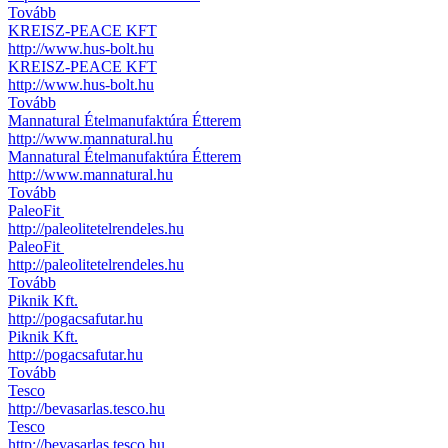
Tovább
KREISZ-PEACE KFT
http://www.hus-bolt.hu
KREISZ-PEACE KFT
http://www.hus-bolt.hu
Tovább
Mannatural Ételmanufaktúra Étterem
http://www.mannatural.hu
Mannatural Ételmanufaktúra Étterem
http://www.mannatural.hu
Tovább
PaleoFit
http://paleolitetelrendeles.hu
PaleoFit
http://paleolitetelrendeles.hu
Tovább
Piknik Kft.
http://pogacsafutar.hu
Piknik Kft.
http://pogacsafutar.hu
Tovább
Tesco
http://bevasarlas.tesco.hu
Tesco
http://bevasarlas.tesco.hu