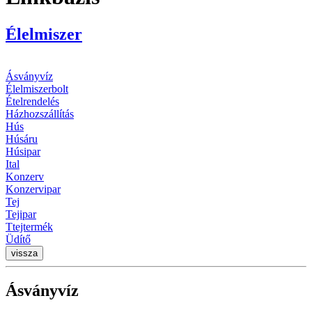
Élelmiszer
Ásványvíz
Élelmiszerbolt
Ételrendelés
Házhozszállítás
Hús
Húsáru
Húsipar
Ital
Konzerv
Konzervipar
Tej
Tejipar
Ttejtermék
Üdítő
vissza
Ásványvíz