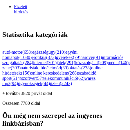
Fizetett
hirdetés
Statisztika kategóriák
autó-motor(658)
egészségügy(210)
egyéni
honlapok(1030)
erotikus(373)
gyerekek(79)
hardver(91)
információs
szolgáltatás(284)
internet(301)
játék(291)
közszolgálat(209)
média(146)
zene(393)
naturisták, bioéletmód(39)
oktatás(238)
online
hirdetések(156)
online kereskedelem(268)
szabadidő,
sport(514)
szoftver(57)
telekommunikáció(62)
warez,
mp3(94)
ügynökségek(44)
üzleti(2243)
+ további 3820 privát oldal
Összesen 7780 oldal
Ön még nem szerepel az ingyenes
linkbázisban?