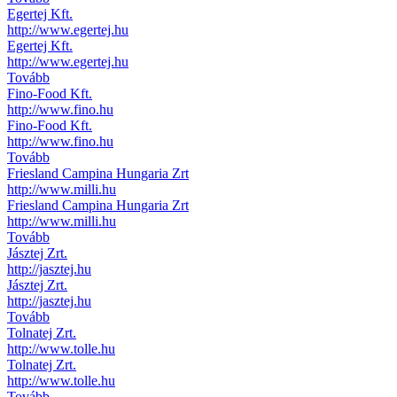
Egertej Kft.
http://www.egertej.hu
Egertej Kft.
http://www.egertej.hu
Tovább
Fino-Food Kft.
http://www.fino.hu
Fino-Food Kft.
http://www.fino.hu
Tovább
Friesland Campina Hungaria Zrt
http://www.milli.hu
Friesland Campina Hungaria Zrt
http://www.milli.hu
Tovább
Jásztej Zrt.
http://jasztej.hu
Jásztej Zrt.
http://jasztej.hu
Tovább
Tolnatej Zrt.
http://www.tolle.hu
Tolnatej Zrt.
http://www.tolle.hu
Tovább