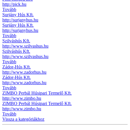
http://pick.hu
Tovább
Surjány Hús Kft.
http://surjanyhus.hu
Surjány Hús Kft.
http://surjanyhus.hu
Tovább
Szilváshús Kft.
http://www.szilvashus.hu
Szilváshús Kft.
http://www.szilvashus.hu
Tovább
Zádor-Hús Kft.
http://www.zadorhus.hu
Zádor-Hús Kft.
http://www.zadorhus.hu
Tovább
ZIMBO Perbál Húsipari Termelő Kft.
http://www.zimbo.hu
ZIMBO Perbál Húsipari Termelő Kft.
http://www.zimbo.hu
Tovább
Vissza a kategóriákhoz