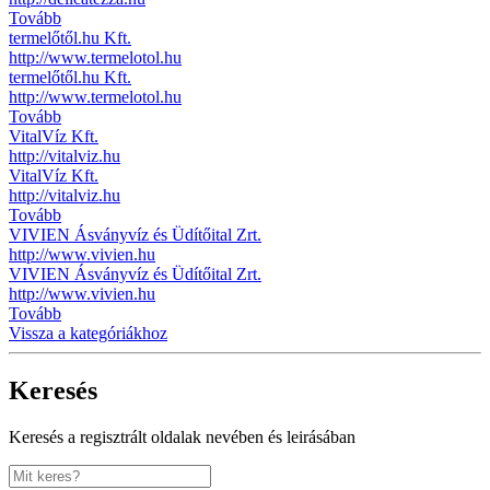
Tovább
termelőtől.hu Kft.
http://www.termelotol.hu
termelőtől.hu Kft.
http://www.termelotol.hu
Tovább
VitalVíz Kft.
http://vitalviz.hu
VitalVíz Kft.
http://vitalviz.hu
Tovább
VIVIEN Ásványvíz és Üdítőital Zrt.
http://www.vivien.hu
VIVIEN Ásványvíz és Üdítőital Zrt.
http://www.vivien.hu
Tovább
Vissza a kategóriákhoz
Keresés
Keresés a regisztrált oldalak nevében és leirásában