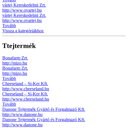
vártej Kereskedelmi Zrt.
http://www.ovartej.hu
vártej Kereskedelmi Zrt.
http://www.ovartej.hu
Tovább
Vissza a kategóriákhoz
Ttejtermék
Bonafarm Zrt.
http://mizo.hu
Bonafarm Zrt.
http://mizo.hu
Tovább
Cheeseland – Si-Ker Kft.
http://www.cheeseland.hu
Cheeseland – Si-Ker Kft.
http://www.cheeseland.hu
Tovább
Danone Tejtermék Gyártó és Forgalmazó Kft.
http://www.danone.hu
Danone Tejtermék Gyártó és Forgalmazó Kft.
http://www.danone.hu