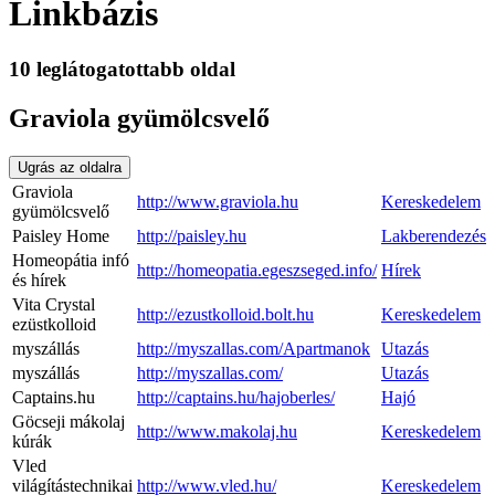
Linkbázis
10 leglátogatottabb oldal
Graviola gyümölcsvelő
Ugrás az oldalra
Graviola
http://www.graviola.hu
Kereskedelem
gyümölcsvelő
Paisley Home
http://paisley.hu
Lakberendezés
Homeopátia infó
http://homeopatia.egeszseged.info/
Hírek
és hírek
Vita Crystal
http://ezustkolloid.bolt.hu
Kereskedelem
ezüstkolloid
myszállás
http://myszallas.com/Apartmanok
Utazás
myszállás
http://myszallas.com/
Utazás
Captains.hu
http://captains.hu/hajoberles/
Hajó
Göcseji mákolaj
http://www.makolaj.hu
Kereskedelem
kúrák
Vled
világítástechnikai
http://www.vled.hu/
Kereskedelem