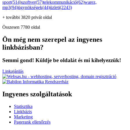
sport(514)
szoftver(57)
telekommunikáció(62)
warez,
mp3(94)
ügynökségek(44)
üzleti(2243)
+ további 3820 privát oldal
Összesen 7780 oldal
Ön még nem szerepel az ingyenes
linkbázisban?
Semmi gond! Küldje be oldalát és mi kihelyezzük!
Linkajánlás
Ingyenes szolgáltatások
Statisztika
Linkbázis
Marketing
Pagerank ellenőrzés