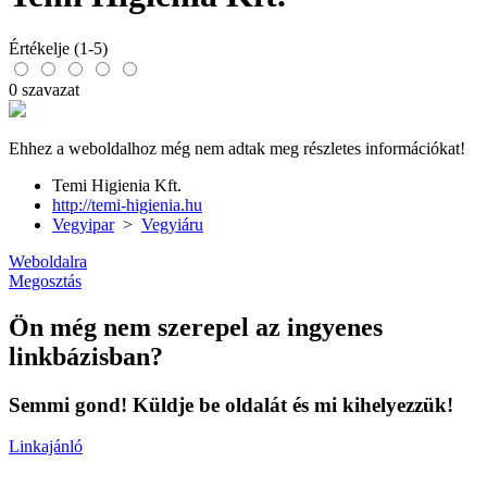
Értékelje (1-5)
0 szavazat
Ehhez a weboldalhoz még nem adtak meg részletes információkat!
Temi Higienia Kft.
http://temi-higienia.hu
Vegyipar
>
Vegyiáru
Weboldalra
Megosztás
Ön még nem szerepel az ingyenes
linkbázisban?
Semmi gond! Küldje be oldalát és mi kihelyezzük!
Linkajánló