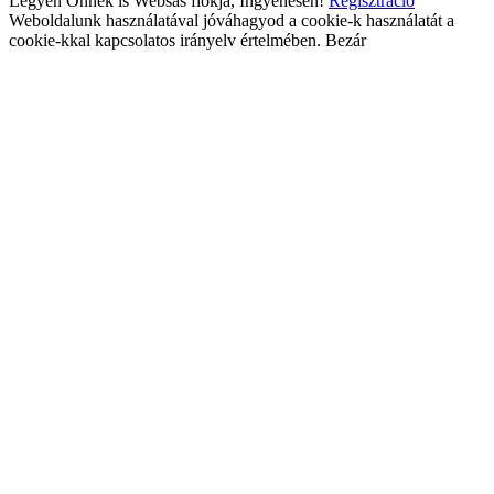
Legyen Önnek is Websas fiókja, Ingyenesen!
Regisztráció
Weboldalunk használatával jóváhagyod a cookie-k használatát a
cookie-kkal kapcsolatos irányelv értelmében.
Bezár