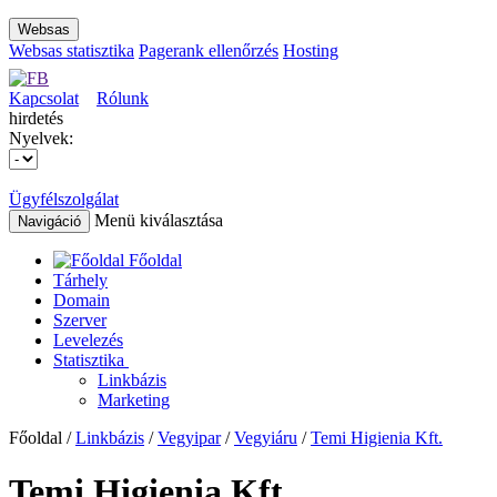
Websas
Websas statisztika
Pagerank ellenőrzés
Hosting
Kapcsolat
Rólunk
hirdetés
Nyelvek:
Ügyfélszolgálat
Menü kiválasztása
Navigáció
Főoldal
Tárhely
Domain
Szerver
Levelezés
Statisztika
Linkbázis
Marketing
Főoldal /
Linkbázis
/
Vegyipar
/
Vegyiáru
/
Temi Higienia Kft.
Temi Higienia Kft.