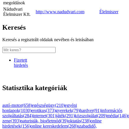
megoldások
Nádudvari
http://www.nadudvari.com
Élelmiszer
Élelmiszer Kft.
Keresés
Keresés a regisztrált oldalak nevében és leirásában
Fizetett
hirdetés
Statisztika kategóriák
autó-motor(658)
egészségügy(210)
egyéni
honlapok(1030)
erotikus(373)
gyerekek(79)
hardver(91)
információs
szolgáltatás(284)
internet(301)
játék(291)
közszolgálat(209)
média(146)
zene(393)
naturisták, bioéletmód(39)
oktatás(238)
online
hirdetések(156)
online kereskedelem(268)
szabadidő,