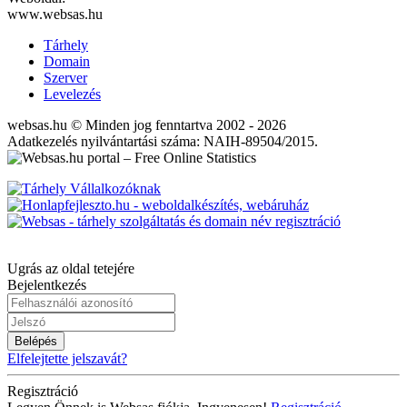
www.websas.hu
Tárhely
Domain
Szerver
Levelezés
websas.hu © Minden jog fenntartva 2002 - 2026
Adatkezelés nyilvántartási száma: NAIH-89504/2015.
Ugrás az oldal tetejére
Bejelentkezés
Belépés
Elfelejtette jelszavát?
Regisztráció