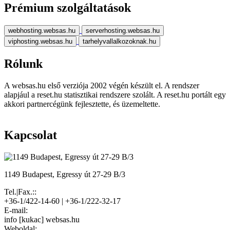
Prémium szolgáltatások
webhosting.websas.hu
serverhosting.websas.hu
viphosting.websas.hu
tarhelyvallalkozoknak.hu
Rólunk
A websas.hu első verziója 2002 végén készült el. A rendszer
alapjául a reset.hu statisztikai rendszere szolált. A reset.hu portált egy
akkori partnercégünk fejlesztette, és üzemeltette.
Kapcsolat
1149 Budapest, Egressy út 27-29 B/3
Tel.|Fax.::
+36-1/422-14-60 | +36-1/222-32-17
E-mail:
info [kukac] websas.hu
Weboldal: