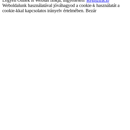
Legyen Önnek is Websas fiókja, Ingyenesen!
Regisztráció
Weboldalunk használatával jóváhagyod a cookie-k használatát a
cookie-kkal kapcsolatos irányelv értelmében.
Bezár