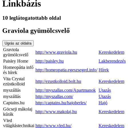
Linkbázis
10 leglátogatottabb oldal
Graviola gyümölcsvelő
Ugrás az oldalra
Graviola
http://www.graviola.hu
Kereskedelem
gyümölcsvelő
Paisley Home
http://paisley.hu
Lakberendezés
Homeopátia infó
http://homeopatia.egeszseged.info/
Hírek
és hírek
Vita Crystal
http://ezustkolloid.bolt.hu
Kereskedelem
ezüstkolloid
myszállás
http://myszallas.com/Apartmanok
Utazás
myszállás
http://myszallas.com/
Utazás
Captains.hu
http://captains.hu/hajoberles/
Hajó
Göcseji mákolaj
http://www.makolaj.hu
Kereskedelem
kúrák
Vled
világítástechnikai
http://www.vled.hu/
Kereskedelem