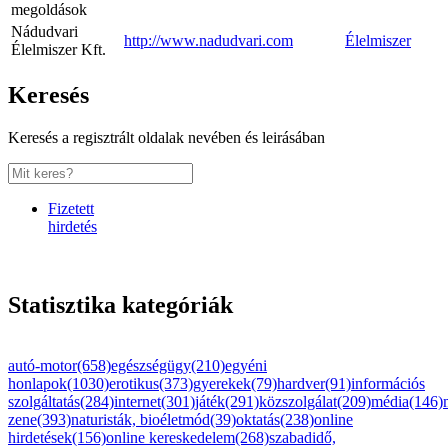
megoldások
Nádudvari
http://www.nadudvari.com
Élelmiszer
Élelmiszer Kft.
Keresés
Keresés a regisztrált oldalak nevében és leirásában
Fizetett
hirdetés
Statisztika kategóriák
autó-motor(658)
egészségügy(210)
egyéni
honlapok(1030)
erotikus(373)
gyerekek(79)
hardver(91)
információs
szolgáltatás(284)
internet(301)
játék(291)
közszolgálat(209)
média(146)
zene(393)
naturisták, bioéletmód(39)
oktatás(238)
online
hirdetések(156)
online kereskedelem(268)
szabadidő,