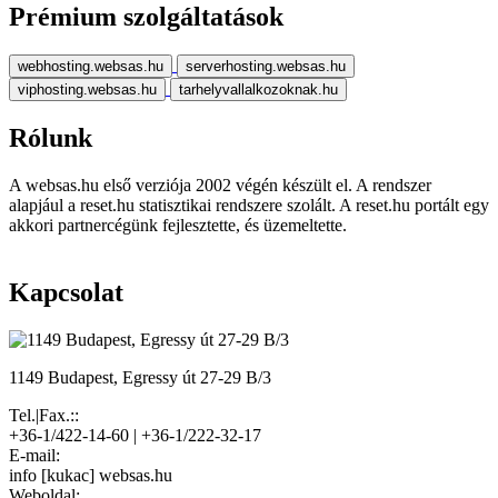
Prémium szolgáltatások
webhosting.websas.hu
serverhosting.websas.hu
viphosting.websas.hu
tarhelyvallalkozoknak.hu
Rólunk
A websas.hu első verziója 2002 végén készült el. A rendszer
alapjául a reset.hu statisztikai rendszere szolált. A reset.hu portált egy
akkori partnercégünk fejlesztette, és üzemeltette.
Kapcsolat
1149 Budapest, Egressy út 27-29 B/3
Tel.|Fax.::
+36-1/422-14-60 | +36-1/222-32-17
E-mail:
info [kukac] websas.hu
Weboldal: