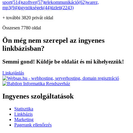
sport(514)
szoftver(57)
telekommunikáció(62)
warez,
mp3(94)
ügynökségek(44)
üzleti(2243)
+ további 3820 privát oldal
Összesen 7780 oldal
Ön még nem szerepel az ingyenes
linkbázisban?
Semmi gond! Küldje be oldalát és mi kihelyezzük!
Linkajánlás
Ingyenes szolgáltatások
Statisztika
Linkbázis
Marketing
Pagerank ellenőrzés