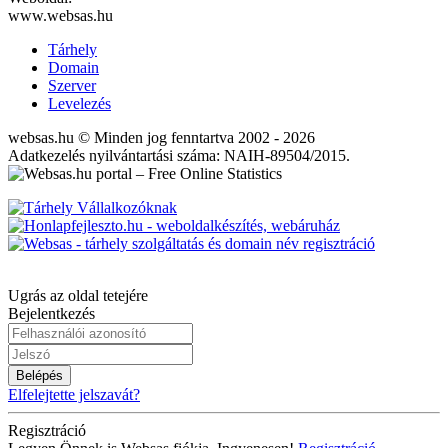
www.websas.hu
Tárhely
Domain
Szerver
Levelezés
websas.hu © Minden jog fenntartva 2002 - 2026
Adatkezelés nyilvántartási száma: NAIH-89504/2015.
Ugrás az oldal tetejére
Bejelentkezés
Belépés
Elfelejtette jelszavát?
Regisztráció