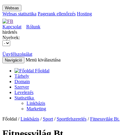
Websas
Websas statisztika
Pagerank ellenőrzés
Hosting
Kapcsolat
Rólunk
hirdetés
Nyelvek:
Ügyfélszolgálat
Menü kiválasztása
Navigáció
Főoldal
Tárhely
Domain
Szerver
Levelezés
Statisztika
Linkbázis
Marketing
Főoldal /
Linkbázis
/
Sport
/
Sportfelszerelés
/
Fitnessvilág Bt.
Fitnessvilág Bt.