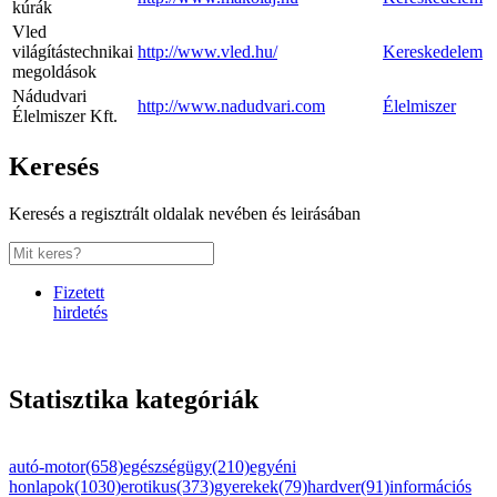
kúrák
Vled
világítástechnikai
http://www.vled.hu/
Kereskedelem
megoldások
Nádudvari
http://www.nadudvari.com
Élelmiszer
Élelmiszer Kft.
Keresés
Keresés a regisztrált oldalak nevében és leirásában
Fizetett
hirdetés
Statisztika kategóriák
autó-motor(658)
egészségügy(210)
egyéni
honlapok(1030)
erotikus(373)
gyerekek(79)
hardver(91)
információs