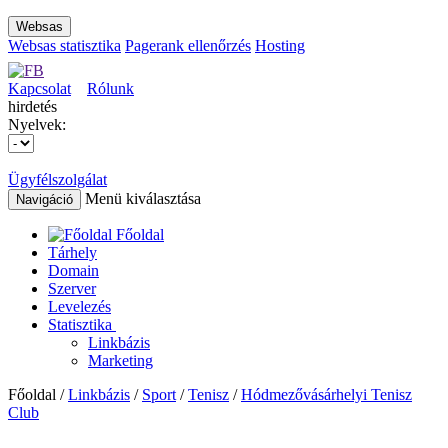
Websas
Websas statisztika
Pagerank ellenőrzés
Hosting
Kapcsolat
Rólunk
hirdetés
Nyelvek:
Ügyfélszolgálat
Menü kiválasztása
Navigáció
Főoldal
Tárhely
Domain
Szerver
Levelezés
Statisztika
Linkbázis
Marketing
Főoldal /
Linkbázis
/
Sport
/
Tenisz
/
Hódmezővásárhelyi Tenisz
Club