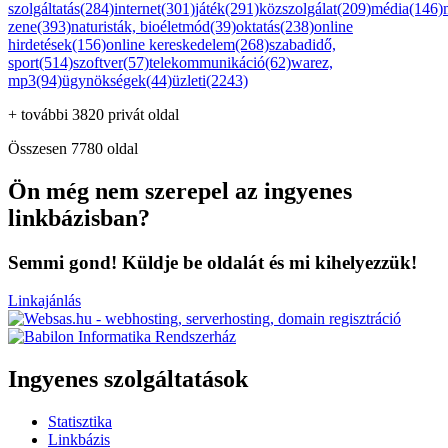
szolgáltatás(284)
internet(301)
játék(291)
közszolgálat(209)
média(146)
zene(393)
naturisták, bioéletmód(39)
oktatás(238)
online
hirdetések(156)
online kereskedelem(268)
szabadidő,
sport(514)
szoftver(57)
telekommunikáció(62)
warez,
mp3(94)
ügynökségek(44)
üzleti(2243)
+ további 3820 privát oldal
Összesen 7780 oldal
Ön még nem szerepel az ingyenes
linkbázisban?
Semmi gond! Küldje be oldalát és mi kihelyezzük!
Linkajánlás
Ingyenes szolgáltatások
Statisztika
Linkbázis