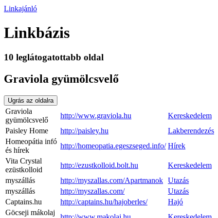
Linkajánló
Linkbázis
10 leglátogatottabb oldal
Graviola gyümölcsvelő
Ugrás az oldalra
Graviola
http://www.graviola.hu
Kereskedelem
gyümölcsvelő
Paisley Home
http://paisley.hu
Lakberendezés
Homeopátia infó
http://homeopatia.egeszseged.info/
Hírek
és hírek
Vita Crystal
http://ezustkolloid.bolt.hu
Kereskedelem
ezüstkolloid
myszállás
http://myszallas.com/Apartmanok
Utazás
myszállás
http://myszallas.com/
Utazás
Captains.hu
http://captains.hu/hajoberles/
Hajó
Göcseji mákolaj
http://www.makolaj.hu
Kereskedelem