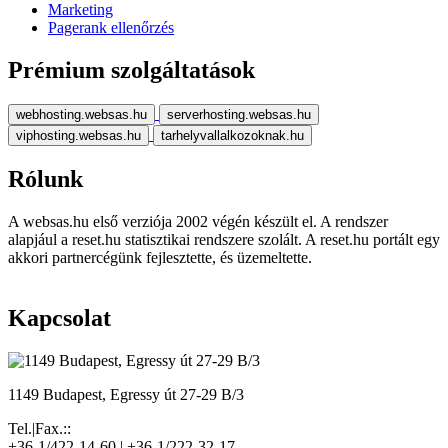
Marketing
Pagerank ellenőrzés
Prémium szolgáltatások
webhosting.websas.hu
serverhosting.websas.hu
viphosting.websas.hu
tarhelyvallalkozoknak.hu
Rólunk
A websas.hu első verziója 2002 végén készült el. A rendszer
alapjául a reset.hu statisztikai rendszere szolált. A reset.hu portált egy
akkori partnercégünk fejlesztette, és üzemeltette.
Kapcsolat
1149 Budapest, Egressy út 27-29 B/3
Tel.|Fax.::
+36-1/422-14-60 | +36-1/222-32-17