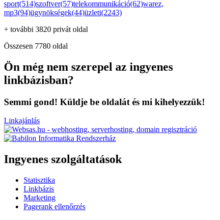
sport(514)
szoftver(57)
telekommunikáció(62)
warez,
mp3(94)
ügynökségek(44)
üzleti(2243)
+ további 3820 privát oldal
Összesen 7780 oldal
Ön még nem szerepel az ingyenes
linkbázisban?
Semmi gond! Küldje be oldalát és mi kihelyezzük!
Linkajánlás
Ingyenes szolgáltatások
Statisztika
Linkbázis
Marketing
Pagerank ellenőrzés