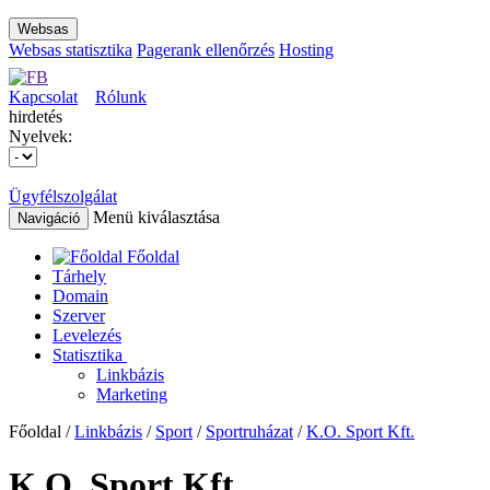
Websas
Websas statisztika
Pagerank ellenőrzés
Hosting
Kapcsolat
Rólunk
hirdetés
Nyelvek:
Ügyfélszolgálat
Menü kiválasztása
Navigáció
Főoldal
Tárhely
Domain
Szerver
Levelezés
Statisztika
Linkbázis
Marketing
Főoldal /
Linkbázis
/
Sport
/
Sportruházat
/
K.O. Sport Kft.
K.O. Sport Kft.