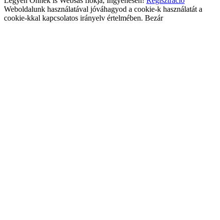
Legyen Önnek is Websas fiókja, Ingyenesen!
Regisztráció
Weboldalunk használatával jóváhagyod a cookie-k használatát a
cookie-kkal kapcsolatos irányelv értelmében.
Bezár