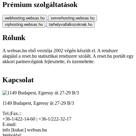
Prémium szolgáltatások
webhosting.websas.hu
serverhosting.websas.hu
viphosting.websas.hu
tarhelyvallalkozoknak.hu
Rólunk
A websas.hu első verziója 2002 végén készült el. A rendszer
alapjául a reset.hu statisztikai rendszere szolált. A reset.hu portált egy
akkori partnercégünk fejlesztette, és üzemeltette.
Kapcsolat
1149 Budapest, Egressy út 27-29 B/3
Tel.|Fax.::
+36-1/422-14-60 | +36-1/222-32-17
E-mail:
info [kukac] websas.hu
Weboldal: