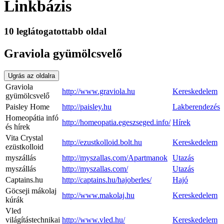
Linkbázis
10 leglátogatottabb oldal
Graviola gyümölcsvelő
Ugrás az oldalra
Graviola
http://www.graviola.hu
Kereskedelem
gyümölcsvelő
Paisley Home
http://paisley.hu
Lakberendezés
Homeopátia infó
http://homeopatia.egeszseged.info/
Hírek
és hírek
Vita Crystal
http://ezustkolloid.bolt.hu
Kereskedelem
ezüstkolloid
myszállás
http://myszallas.com/Apartmanok
Utazás
myszállás
http://myszallas.com/
Utazás
Captains.hu
http://captains.hu/hajoberles/
Hajó
Göcseji mákolaj
http://www.makolaj.hu
Kereskedelem
kúrák
Vled
világítástechnikai
http://www.vled.hu/
Kereskedelem