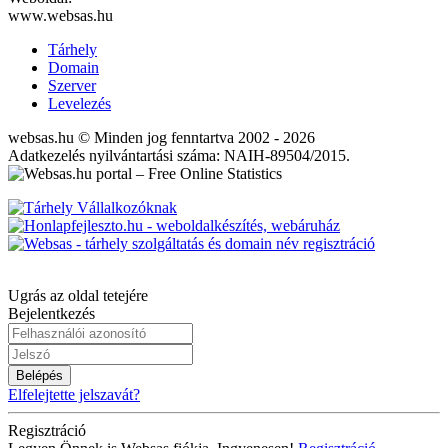
www.websas.hu
Tárhely
Domain
Szerver
Levelezés
websas.hu © Minden jog fenntartva 2002 - 2026
Adatkezelés nyilvántartási száma: NAIH-89504/2015.
Ugrás az oldal tetejére
Bejelentkezés
Belépés
Elfelejtette jelszavát?
Regisztráció