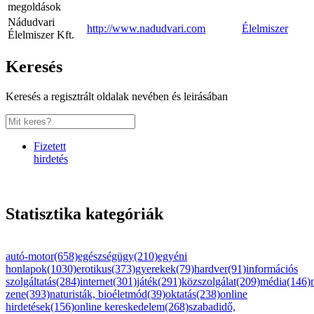
megoldások
Nádudvari
http://www.nadudvari.com
Élelmiszer
Élelmiszer Kft.
Keresés
Keresés a regisztrált oldalak nevében és leirásában
Fizetett
hirdetés
Statisztika kategóriák
autó-motor(658)
egészségügy(210)
egyéni
honlapok(1030)
erotikus(373)
gyerekek(79)
hardver(91)
információs
szolgáltatás(284)
internet(301)
játék(291)
közszolgálat(209)
média(146)
zene(393)
naturisták, bioéletmód(39)
oktatás(238)
online
hirdetések(156)
online kereskedelem(268)
szabadidő,