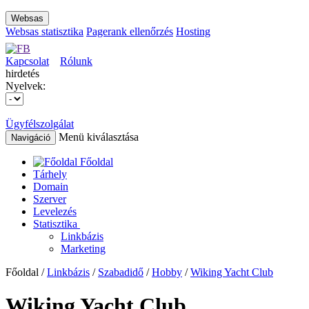
Websas
Websas statisztika
Pagerank ellenőrzés
Hosting
Kapcsolat
Rólunk
hirdetés
Nyelvek:
Ügyfélszolgálat
Menü kiválasztása
Navigáció
Főoldal
Tárhely
Domain
Szerver
Levelezés
Statisztika
Linkbázis
Marketing
Főoldal /
Linkbázis
/
Szabadidő
/
Hobby
/
Wiking Yacht Club
Wiking Yacht Club