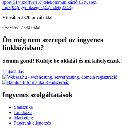
sport(514)
szoftver(57)
telekommunikáció(62)
warez,
mp3(94)
ügynökségek(44)
üzleti(2243)
+ további 3820 privát oldal
Összesen 7780 oldal
Ön még nem szerepel az ingyenes
linkbázisban?
Semmi gond! Küldje be oldalát és mi kihelyezzük!
Linkajánlás
Ingyenes szolgáltatások
Statisztika
Linkbázis
Marketing
Pagerank ellenőrzés