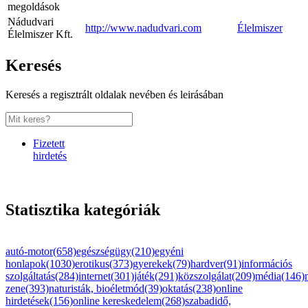
megoldások
Nádudvari
http://www.nadudvari.com
Élelmiszer
Élelmiszer Kft.
Keresés
Keresés a regisztrált oldalak nevében és leirásában
Fizetett
hirdetés
Statisztika kategóriák
autó-motor(658)
egészségügy(210)
egyéni
honlapok(1030)
erotikus(373)
gyerekek(79)
hardver(91)
információs
szolgáltatás(284)
internet(301)
játék(291)
közszolgálat(209)
média(146)
zene(393)
naturisták, bioéletmód(39)
oktatás(238)
online
hirdetések(156)
online kereskedelem(268)
szabadidő,