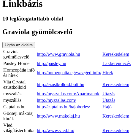
Linkbázis
10 leglátogatottabb oldal
Graviola gyümölcsvelő
Ugrás az oldalra
Graviola
http://www.graviola.hu
Kereskedelem
gyümölcsvelő
Paisley Home
http://paisley.hu
Lakberendezés
Homeopátia infó
http://homeopatia.egeszseged.info/
Hírek
és hírek
Vita Crystal
http://ezustkolloid.bolt.hu
Kereskedelem
ezüstkolloid
myszállás
http://myszallas.com/Apartmanok
Utazás
myszállás
http://myszallas.com/
Utazás
Captains.hu
http://captains.hu/hajoberles/
Hajó
Göcseji mákolaj
http://www.makolaj.hu
Kereskedelem
kúrák
Vled
világítástechnikai
http://www.vled.hu/
Kereskedelem