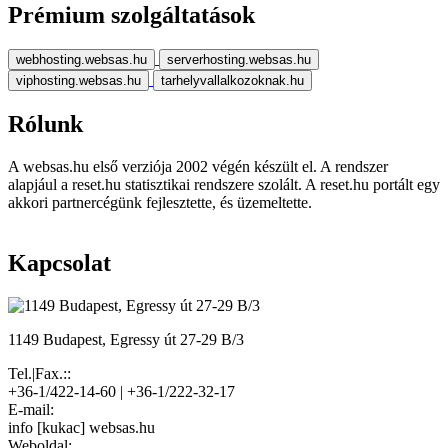
Prémium szolgáltatások
webhosting.websas.hu
serverhosting.websas.hu
viphosting.websas.hu
tarhelyvallalkozoknak.hu
Rólunk
A websas.hu első verziója 2002 végén készült el. A rendszer
alapjául a reset.hu statisztikai rendszere szolált. A reset.hu portált egy
akkori partnercégünk fejlesztette, és üzemeltette.
Kapcsolat
1149 Budapest, Egressy út 27-29 B/3
Tel.|Fax.::
+36-1/422-14-60 | +36-1/222-32-17
E-mail:
info [kukac] websas.hu
Weboldal: