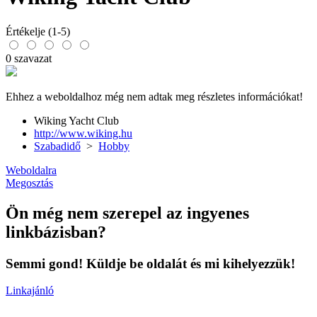
Értékelje (1-5)
0 szavazat
Ehhez a weboldalhoz még nem adtak meg részletes információkat!
Wiking Yacht Club
http://www.wiking.hu
Szabadidő
>
Hobby
Weboldalra
Megosztás
Ön még nem szerepel az ingyenes
linkbázisban?
Semmi gond! Küldje be oldalát és mi kihelyezzük!
Linkajánló