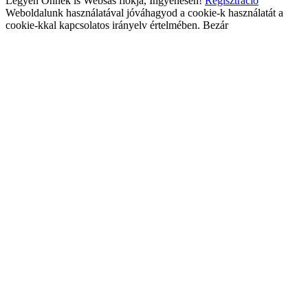
Legyen Önnek is Websas fiókja, Ingyenesen!
Regisztráció
Weboldalunk használatával jóváhagyod a cookie-k használatát a
cookie-kkal kapcsolatos irányelv értelmében.
Bezár