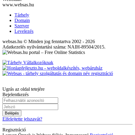
www.websas.hu
Tárhely
Domain
Szerver
Levelezés
websas.hu © Minden jog fenntartva 2002 - 2026
Adatkezelés nyilvántartási száma: NAIH-89504/2015.
Ugrás az oldal tetejére
Bejelentkezés
Belépés
Elfelejtette jelszavát?
Regisztráció