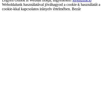
Legyen Önnek is Websas fiókja, Ingyenesen!
Regisztráció
Weboldalunk használatával jóváhagyod a cookie-k használatát a
cookie-kkal kapcsolatos irányelv értelmében.
Bezár