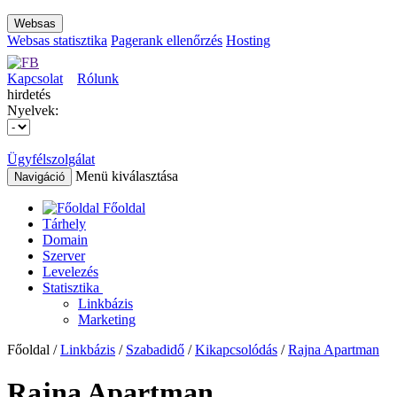
Websas
Websas statisztika
Pagerank ellenőrzés
Hosting
Kapcsolat
Rólunk
hirdetés
Nyelvek:
Ügyfélszolgálat
Menü kiválasztása
Navigáció
Főoldal
Tárhely
Domain
Szerver
Levelezés
Statisztika
Linkbázis
Marketing
Főoldal /
Linkbázis
/
Szabadidő
/
Kikapcsolódás
/
Rajna Apartman
Rajna Apartman