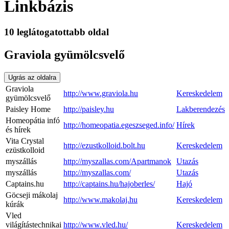
Linkbázis
10 leglátogatottabb oldal
Graviola gyümölcsvelő
Ugrás az oldalra
Graviola
http://www.graviola.hu
Kereskedelem
gyümölcsvelő
Paisley Home
http://paisley.hu
Lakberendezés
Homeopátia infó
http://homeopatia.egeszseged.info/
Hírek
és hírek
Vita Crystal
http://ezustkolloid.bolt.hu
Kereskedelem
ezüstkolloid
myszállás
http://myszallas.com/Apartmanok
Utazás
myszállás
http://myszallas.com/
Utazás
Captains.hu
http://captains.hu/hajoberles/
Hajó
Göcseji mákolaj
http://www.makolaj.hu
Kereskedelem
kúrák
Vled
világítástechnikai
http://www.vled.hu/
Kereskedelem