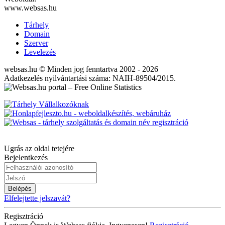
www.websas.hu
Tárhely
Domain
Szerver
Levelezés
websas.hu © Minden jog fenntartva 2002 - 2026
Adatkezelés nyilvántartási száma: NAIH-89504/2015.
Ugrás az oldal tetejére
Bejelentkezés
Belépés
Elfelejtette jelszavát?
Regisztráció