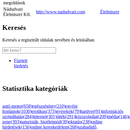
megoldások
Nádudvari
http://www.nadudvari.com
Élelmiszer
Élelmiszer Kft.
Keresés
Keresés a regisztrált oldalak nevében és leirásában
Fizetett
hirdetés
Statisztika kategóriák
autó-motor(658)
egészségügy(210)
egyéni
honlapok(1030)
erotikus(373)
gyerekek(79)
hardver(91)
információs
szolgáltatás(284)
internet(301)
játék(291)
közszolgálat(209)
média(146)
zene(393)
naturisták, bioéletmód(39)
oktatás(238)
online
hirdetések(156)
online kereskedelem(268)
szabadidő,