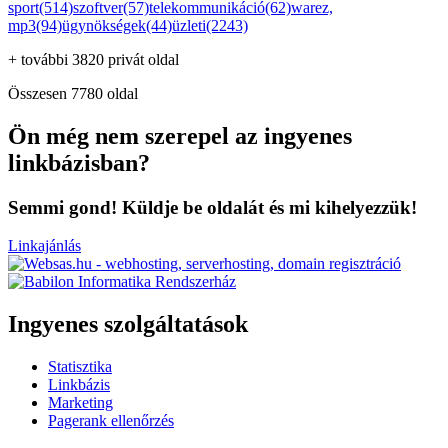
sport(514)
szoftver(57)
telekommunikáció(62)
warez,
mp3(94)
ügynökségek(44)
üzleti(2243)
+ további 3820 privát oldal
Összesen 7780 oldal
Ön még nem szerepel az ingyenes
linkbázisban?
Semmi gond! Küldje be oldalát és mi kihelyezzük!
Linkajánlás
Ingyenes szolgáltatások
Statisztika
Linkbázis
Marketing
Pagerank ellenőrzés