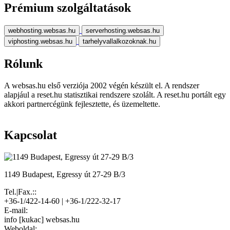
Prémium szolgáltatások
webhosting.websas.hu
serverhosting.websas.hu
viphosting.websas.hu
tarhelyvallalkozoknak.hu
Rólunk
A websas.hu első verziója 2002 végén készült el. A rendszer
alapjául a reset.hu statisztikai rendszere szolált. A reset.hu portált egy
akkori partnercégünk fejlesztette, és üzemeltette.
Kapcsolat
1149 Budapest, Egressy út 27-29 B/3
Tel.|Fax.::
+36-1/422-14-60 | +36-1/222-32-17
E-mail:
info [kukac] websas.hu
Weboldal: