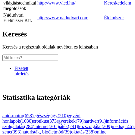
világítástechnikai
http://www.vled.hu/
Kereskedelem
megoldások
Nádudvari
http://www.nadudvari.com
Élelmiszer
Élelmiszer Kft.
Keresés
Keresés a regisztrált oldalak nevében és leirásában
Fizetett
hirdetés
Statisztika kategóriák
autó-motor(658)
egészségügy(210)
egyéni
honlapok(1030)
erotikus(373)
gyerekek(79)
hardver(91)
információs
szolgáltatás(284)
internet(301)
játék(291)
közszolgálat(209)
média(146)
zene(393)
naturisták, bioéletmód(39)
oktatás(238)
online