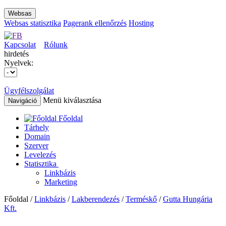
Websas
Websas statisztika
Pagerank ellenőrzés
Hosting
Kapcsolat
Rólunk
hirdetés
Nyelvek:
Ügyfélszolgálat
Menü kiválasztása
Navigáció
Főoldal
Tárhely
Domain
Szerver
Levelezés
Statisztika
Linkbázis
Marketing
Főoldal /
Linkbázis
/
Lakberendezés
/
Terméskő
/
Gutta Hungária
Kft.