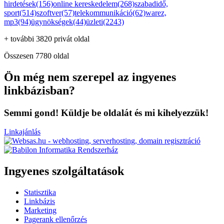
hirdetések(156)
online kereskedelem(268)
szabadidő,
sport(514)
szoftver(57)
telekommunikáció(62)
warez,
mp3(94)
ügynökségek(44)
üzleti(2243)
+ további 3820 privát oldal
Összesen 7780 oldal
Ön még nem szerepel az ingyenes
linkbázisban?
Semmi gond! Küldje be oldalát és mi kihelyezzük!
Linkajánlás
Ingyenes szolgáltatások
Statisztika
Linkbázis
Marketing
Pagerank ellenőrzés