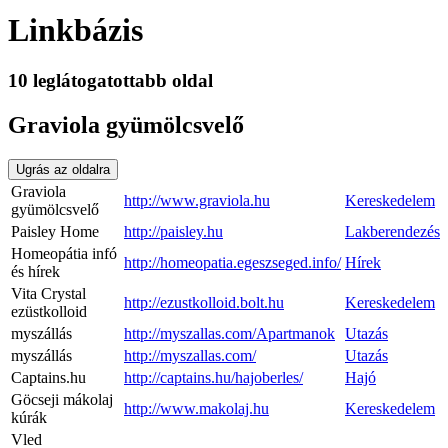
Linkbázis
10 leglátogatottabb oldal
Graviola gyümölcsvelő
Ugrás az oldalra
Graviola
http://www.graviola.hu
Kereskedelem
gyümölcsvelő
Paisley Home
http://paisley.hu
Lakberendezés
Homeopátia infó
http://homeopatia.egeszseged.info/
Hírek
és hírek
Vita Crystal
http://ezustkolloid.bolt.hu
Kereskedelem
ezüstkolloid
myszállás
http://myszallas.com/Apartmanok
Utazás
myszállás
http://myszallas.com/
Utazás
Captains.hu
http://captains.hu/hajoberles/
Hajó
Göcseji mákolaj
http://www.makolaj.hu
Kereskedelem
kúrák
Vled