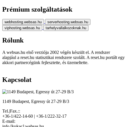
Prémium szolgáltatások
webhosting.websas.hu
serverhosting.websas.hu
viphosting.websas.hu
tarhelyvallalkozoknak.hu
Rólunk
A websas.hu első verziója 2002 végén készült el. A rendszer
alapjául a reset.hu statisztikai rendszere szolált. A reset.hu portált egy
akkori partnercégünk fejlesztette, és üzemeltette.
Kapcsolat
1149 Budapest, Egressy út 27-29 B/3
Tel.|Fax.::
+36-1/422-14-60 | +36-1/222-32-17
E-mail:
info [kukac] websas.hu