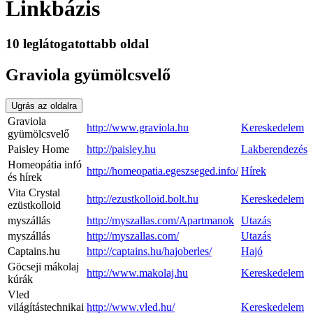
Linkbázis
10 leglátogatottabb oldal
Graviola gyümölcsvelő
Ugrás az oldalra
Graviola
http://www.graviola.hu
Kereskedelem
gyümölcsvelő
Paisley Home
http://paisley.hu
Lakberendezés
Homeopátia infó
http://homeopatia.egeszseged.info/
Hírek
és hírek
Vita Crystal
http://ezustkolloid.bolt.hu
Kereskedelem
ezüstkolloid
myszállás
http://myszallas.com/Apartmanok
Utazás
myszállás
http://myszallas.com/
Utazás
Captains.hu
http://captains.hu/hajoberles/
Hajó
Göcseji mákolaj
http://www.makolaj.hu
Kereskedelem
kúrák
Vled
világítástechnikai
http://www.vled.hu/
Kereskedelem