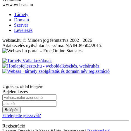
www.websas.hu
Tárhely
Domain
Szerver
Levelezés
websas.hu © Minden jog fenntartva 2002 - 2026
Adatkezelés nyilvántartási száma: NAIH-89504/2015.
Ugrás az oldal tetejére
Bejelentkezés
Belépés
Elfelejtette jelszavát?
Regisztráció