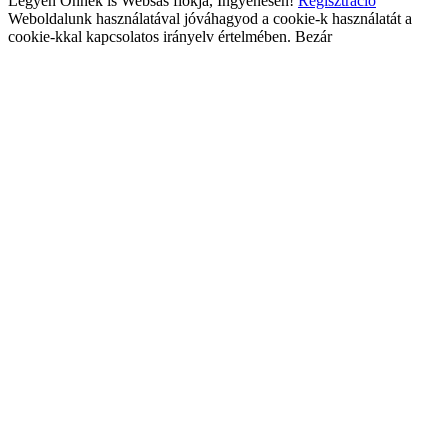
Legyen Önnek is Websas fiókja, Ingyenesen!
Regisztráció
Weboldalunk használatával jóváhagyod a cookie-k használatát a
cookie-kkal kapcsolatos irányelv értelmében.
Bezár