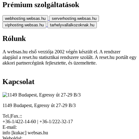
Prémium szolgáltatások
webhosting.websas.hu
serverhosting.websas.hu
viphosting.websas.hu
tarhelyvallalkozoknak.hu
Rólunk
A websas.hu első verziója 2002 végén készült el. A rendszer
alapjául a reset.hu statisztikai rendszere szolált. A reset.hu portált egy
akkori partnercégünk fejlesztette, és üzemeltette.
Kapcsolat
1149 Budapest, Egressy út 27-29 B/3
Tel.|Fax.::
+36-1/422-14-60 | +36-1/222-32-17
E-mail:
info [kukac] websas.hu
Weboldal: