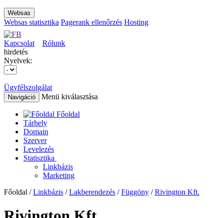
Websas
Websas statisztika
Pagerank ellenőrzés
Hosting
Kapcsolat
Rólunk
hirdetés
Nyelvek:
Ügyfélszolgálat
Menü kiválasztása
Navigáció
Főoldal
Tárhely
Domain
Szerver
Levelezés
Statisztika
Linkbázis
Marketing
Főoldal /
Linkbázis
/
Lakberendezés
/
Függöny
/
Rivington Kft.
Rivington Kft.