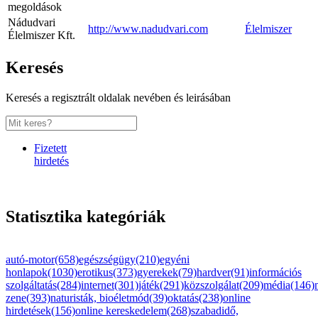
megoldások
Nádudvari
http://www.nadudvari.com
Élelmiszer
Élelmiszer Kft.
Keresés
Keresés a regisztrált oldalak nevében és leirásában
Fizetett
hirdetés
Statisztika kategóriák
autó-motor(658)
egészségügy(210)
egyéni
honlapok(1030)
erotikus(373)
gyerekek(79)
hardver(91)
információs
szolgáltatás(284)
internet(301)
játék(291)
közszolgálat(209)
média(146)
zene(393)
naturisták, bioéletmód(39)
oktatás(238)
online
hirdetések(156)
online kereskedelem(268)
szabadidő,