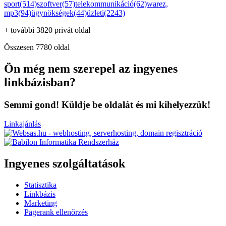
sport(514)
szoftver(57)
telekommunikáció(62)
warez,
mp3(94)
ügynökségek(44)
üzleti(2243)
+ további 3820 privát oldal
Összesen 7780 oldal
Ön még nem szerepel az ingyenes
linkbázisban?
Semmi gond! Küldje be oldalát és mi kihelyezzük!
Linkajánlás
Ingyenes szolgáltatások
Statisztika
Linkbázis
Marketing
Pagerank ellenőrzés