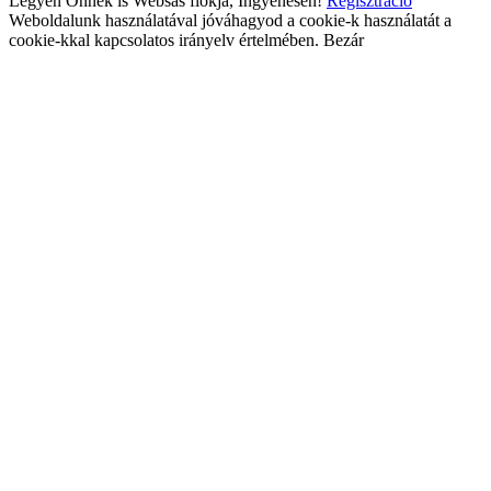
Legyen Önnek is Websas fiókja, Ingyenesen!
Regisztráció
Weboldalunk használatával jóváhagyod a cookie-k használatát a
cookie-kkal kapcsolatos irányelv értelmében.
Bezár