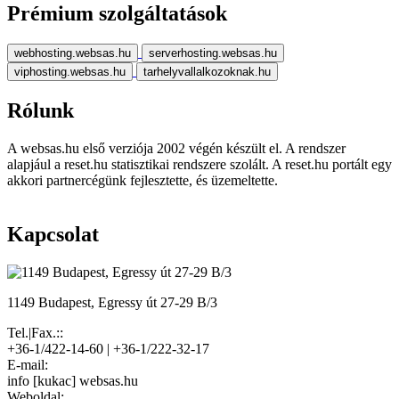
Prémium szolgáltatások
webhosting.websas.hu
serverhosting.websas.hu
viphosting.websas.hu
tarhelyvallalkozoknak.hu
Rólunk
A websas.hu első verziója 2002 végén készült el. A rendszer
alapjául a reset.hu statisztikai rendszere szolált. A reset.hu portált egy
akkori partnercégünk fejlesztette, és üzemeltette.
Kapcsolat
1149 Budapest, Egressy út 27-29 B/3
Tel.|Fax.::
+36-1/422-14-60 | +36-1/222-32-17
E-mail:
info [kukac] websas.hu
Weboldal: