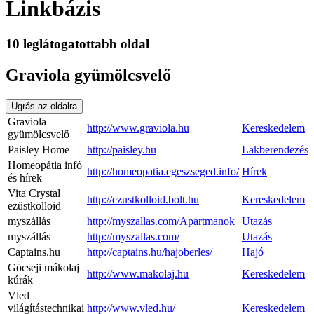
Linkbázis
10 leglátogatottabb oldal
Graviola gyümölcsvelő
Ugrás az oldalra
Graviola
http://www.graviola.hu
Kereskedelem
gyümölcsvelő
Paisley Home
http://paisley.hu
Lakberendezés
Homeopátia infó
http://homeopatia.egeszseged.info/
Hírek
és hírek
Vita Crystal
http://ezustkolloid.bolt.hu
Kereskedelem
ezüstkolloid
myszállás
http://myszallas.com/Apartmanok
Utazás
myszállás
http://myszallas.com/
Utazás
Captains.hu
http://captains.hu/hajoberles/
Hajó
Göcseji mákolaj
http://www.makolaj.hu
Kereskedelem
kúrák
Vled
világítástechnikai
http://www.vled.hu/
Kereskedelem