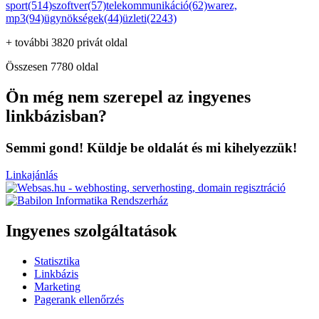
sport(514)
szoftver(57)
telekommunikáció(62)
warez,
mp3(94)
ügynökségek(44)
üzleti(2243)
+ további 3820 privát oldal
Összesen 7780 oldal
Ön még nem szerepel az ingyenes
linkbázisban?
Semmi gond! Küldje be oldalát és mi kihelyezzük!
Linkajánlás
Ingyenes szolgáltatások
Statisztika
Linkbázis
Marketing
Pagerank ellenőrzés