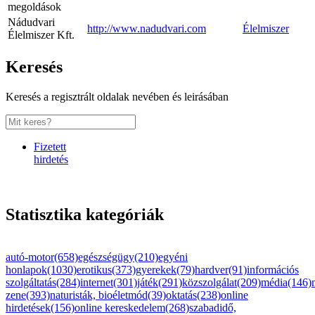
megoldások
Nádudvari
http://www.nadudvari.com
Élelmiszer
Élelmiszer Kft.
Keresés
Keresés a regisztrált oldalak nevében és leirásában
Fizetett
hirdetés
Statisztika kategóriák
autó-motor(658)
egészségügy(210)
egyéni
honlapok(1030)
erotikus(373)
gyerekek(79)
hardver(91)
információs
szolgáltatás(284)
internet(301)
játék(291)
közszolgálat(209)
média(146)
zene(393)
naturisták, bioéletmód(39)
oktatás(238)
online
hirdetések(156)
online kereskedelem(268)
szabadidő,