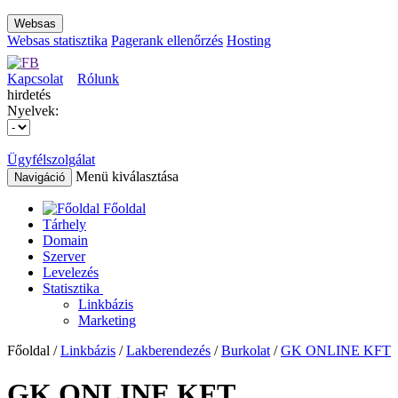
Websas
Websas statisztika
Pagerank ellenőrzés
Hosting
Kapcsolat
Rólunk
hirdetés
Nyelvek:
Ügyfélszolgálat
Menü kiválasztása
Navigáció
Főoldal
Tárhely
Domain
Szerver
Levelezés
Statisztika
Linkbázis
Marketing
Főoldal /
Linkbázis
/
Lakberendezés
/
Burkolat
/
GK ONLINE KFT
GK ONLINE KFT