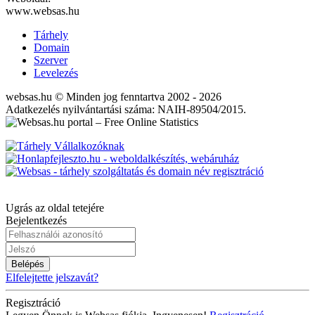
www.websas.hu
Tárhely
Domain
Szerver
Levelezés
websas.hu © Minden jog fenntartva 2002 - 2026
Adatkezelés nyilvántartási száma: NAIH-89504/2015.
Ugrás az oldal tetejére
Bejelentkezés
Belépés
Elfelejtette jelszavát?
Regisztráció