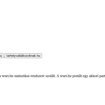
hu
tarhelyvallalkozoknak.hu
eset.hu statisztikai rendszere szolált. A reset.hu portált egy akkori part