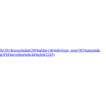
ték(291)
közszolgálat(209)
média(146)
művészet, zene(393)
naturisták,
mp3(94)
ügynökségek(44)
üzleti(2243)