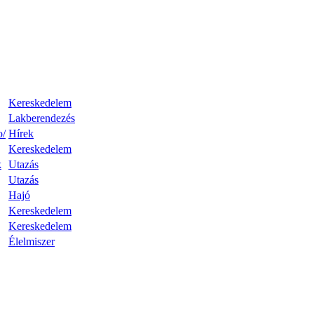
Kereskedelem
Lakberendezés
o/
Hírek
Kereskedelem
k
Utazás
Utazás
Hajó
Kereskedelem
Kereskedelem
Élelmiszer