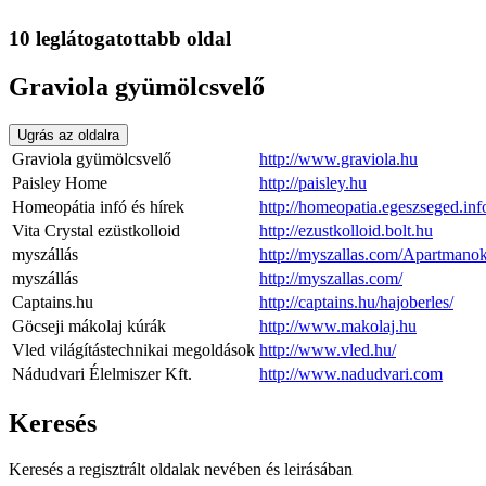
10 leglátogatottabb oldal
Graviola gyümölcsvelő
Ugrás az oldalra
Graviola gyümölcsvelő
http://www.graviola.hu
Paisley Home
http://paisley.hu
Homeopátia infó és hírek
http://homeopatia.egeszseged.inf
Vita Crystal ezüstkolloid
http://ezustkolloid.bolt.hu
myszállás
http://myszallas.com/Apartmano
myszállás
http://myszallas.com/
Captains.hu
http://captains.hu/hajoberles/
Göcseji mákolaj kúrák
http://www.makolaj.hu
Vled világítástechnikai megoldások
http://www.vled.hu/
Nádudvari Élelmiszer Kft.
http://www.nadudvari.com
Keresés
Keresés a regisztrált oldalak nevében és leirásában