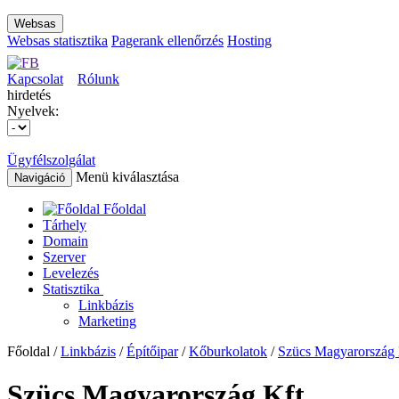
Websas
Websas statisztika
Pagerank ellenőrzés
Hosting
Kapcsolat
Rólunk
hirdetés
Nyelvek:
Ügyfélszolgálat
Menü kiválasztása
Navigáció
Főoldal
Tárhely
Domain
Szerver
Levelezés
Statisztika
Linkbázis
Marketing
Főoldal /
Linkbázis
/
Építőipar
/
Kőburkolatok
/
Szücs Magyarország 
Szücs Magyarország Kft.