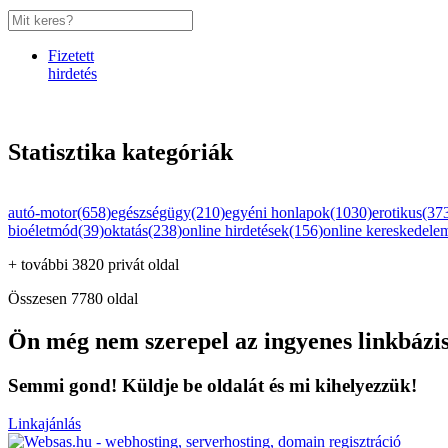
Fizetett
hirdetés
Statisztika kategóriák
autó-motor(658)
egészségügy(210)
egyéni honlapok(1030)
erotikus(37
bioéletmód(39)
oktatás(238)
online hirdetések(156)
online kereskedele
+ további 3820 privát oldal
Összesen 7780 oldal
Ön még nem szerepel az ingyenes linkbázi
Semmi gond! Küldje be oldalát és mi kihelyezzük!
Linkajánlás