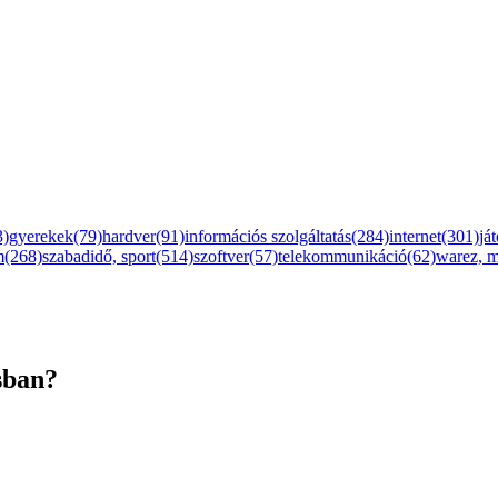
3)
gyerekek(79)
hardver(91)
információs szolgáltatás(284)
internet(301)
já
m(268)
szabadidő, sport(514)
szoftver(57)
telekommunikáció(62)
warez, 
sban?