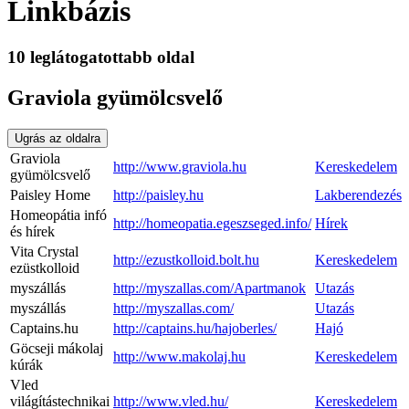
Linkbázis
10 leglátogatottabb oldal
Graviola gyümölcsvelő
Ugrás az oldalra
Graviola
http://www.graviola.hu
Kereskedelem
gyümölcsvelő
Paisley Home
http://paisley.hu
Lakberendezés
Homeopátia infó
http://homeopatia.egeszseged.info/
Hírek
és hírek
Vita Crystal
http://ezustkolloid.bolt.hu
Kereskedelem
ezüstkolloid
myszállás
http://myszallas.com/Apartmanok
Utazás
myszállás
http://myszallas.com/
Utazás
Captains.hu
http://captains.hu/hajoberles/
Hajó
Göcseji mákolaj
http://www.makolaj.hu
Kereskedelem
kúrák
Vled
világítástechnikai
http://www.vled.hu/
Kereskedelem