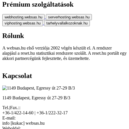
Prémium szolgáltatások
webhosting.websas.hu
serverhosting.websas.hu
viphosting.websas.hu
tarhelyvallalkozoknak.hu
Rólunk
A websas.hu első verziója 2002 végén készült el. A rendszer
alapjául a reset.hu statisztikai rendszere szolált. A reset.hu portált egy
akkori partnercégünk fejlesztette, és üzemeltette.
Kapcsolat
1149 Budapest, Egressy út 27-29 B/3
Tel.|Fax.::
+36-1/422-14-60 | +36-1/222-32-17
E-mail:
info [kukac] websas.hu
Weboldal: