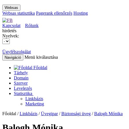
Websas
Websas statisztika
Pagerank ellenőrzés
Hosting
Kapcsolat
Rólunk
hirdetés
Nyelvek:
Ügyfélszolgálat
Menü kiválasztása
Navigáció
Főoldal
Tárhely
Domain
Szerver
Levelezés
Statisztika
Linkbázis
Marketing
Főoldal /
Linkbázis
/
Üvegipar
/
Biztonsági üveg
/
Balogh Mónika
Balogh Mónika