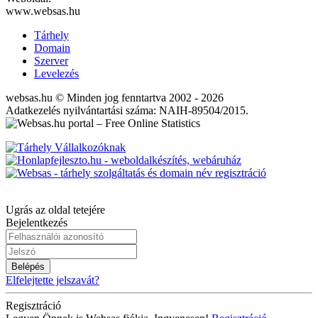
www.websas.hu
Tárhely
Domain
Szerver
Levelezés
websas.hu © Minden jog fenntartva 2002 - 2026
Adatkezelés nyilvántartási száma: NAIH-89504/2015.
Ugrás az oldal tetejére
Bejelentkezés
Belépés
Elfelejtette jelszavát?
Regisztráció