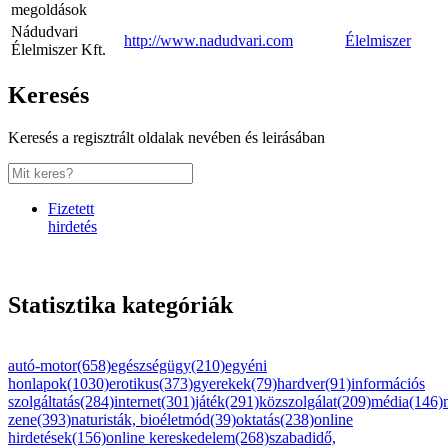
megoldások
Nádudvari
http://www.nadudvari.com
Élelmiszer
Élelmiszer Kft.
Keresés
Keresés a regisztrált oldalak nevében és leirásában
Fizetett
hirdetés
Statisztika kategóriák
autó-motor(658)
egészségügy(210)
egyéni
honlapok(1030)
erotikus(373)
gyerekek(79)
hardver(91)
információs
szolgáltatás(284)
internet(301)
játék(291)
közszolgálat(209)
média(146)
zene(393)
naturisták, bioéletmód(39)
oktatás(238)
online
hirdetések(156)
online kereskedelem(268)
szabadidő,