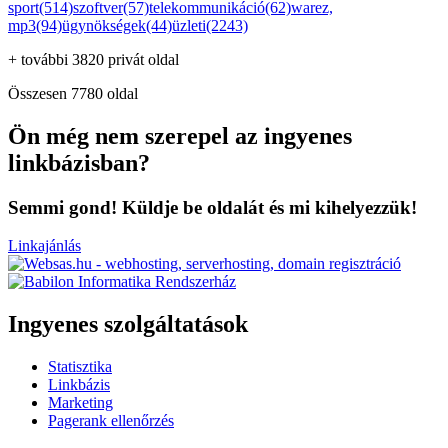
sport(514)
szoftver(57)
telekommunikáció(62)
warez,
mp3(94)
ügynökségek(44)
üzleti(2243)
+ további 3820 privát oldal
Összesen 7780 oldal
Ön még nem szerepel az ingyenes
linkbázisban?
Semmi gond! Küldje be oldalát és mi kihelyezzük!
Linkajánlás
Ingyenes szolgáltatások
Statisztika
Linkbázis
Marketing
Pagerank ellenőrzés