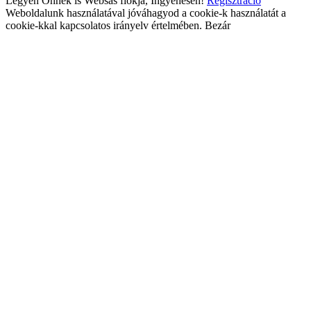
Legyen Önnek is Websas fiókja, Ingyenesen!
Regisztráció
Weboldalunk használatával jóváhagyod a cookie-k használatát a
cookie-kkal kapcsolatos irányelv értelmében.
Bezár