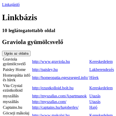
Linkajánló
Linkbázis
10 leglátogatottabb oldal
Graviola gyümölcsvelő
Ugrás az oldalra
Graviola
http://www.graviola.hu
Kereskedelem
gyümölcsvelő
Paisley Home
http://paisley.hu
Lakberendezés
Homeopátia infó
http://homeopatia.egeszseged.info/
Hírek
és hírek
Vita Crystal
http://ezustkolloid.bolt.hu
Kereskedelem
ezüstkolloid
myszállás
http://myszallas.com/Apartmanok
Utazás
myszállás
http://myszallas.com/
Utazás
Captains.hu
http://captains.hu/hajoberles/
Hajó
Göcseji mákolaj
http://www.makolaj.hu
Kereskedelem