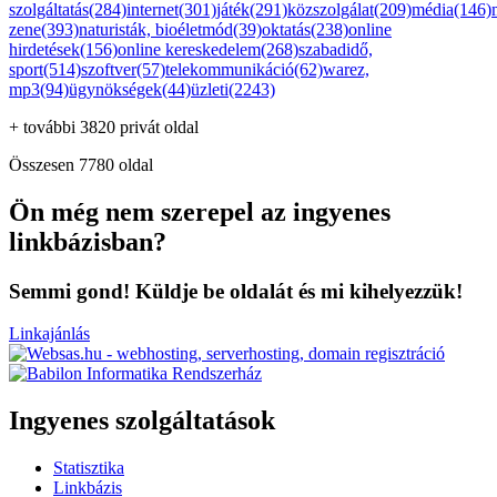
szolgáltatás(284)
internet(301)
játék(291)
közszolgálat(209)
média(146)
zene(393)
naturisták, bioéletmód(39)
oktatás(238)
online
hirdetések(156)
online kereskedelem(268)
szabadidő,
sport(514)
szoftver(57)
telekommunikáció(62)
warez,
mp3(94)
ügynökségek(44)
üzleti(2243)
+ további 3820 privát oldal
Összesen 7780 oldal
Ön még nem szerepel az ingyenes
linkbázisban?
Semmi gond! Küldje be oldalát és mi kihelyezzük!
Linkajánlás
Ingyenes szolgáltatások
Statisztika
Linkbázis