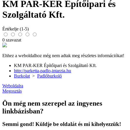
KM PAR-KER Építőipari és
Szolgáltató Kft.
Értékelje (1-5)
0 szavazat
Ehhez a weboldalhoz még nem adtak meg részletes információkat!
KM PAR-KER Építőipari és Szolgáltató Kft.
http://parketta-padlo-intarzia.hu
Burkolat
>
Padlóburkoló
Weboldalra
Megosztás
Ön még nem szerepel az ingyenes
linkbázisban?
Semmi gond! Küldje be oldalát és mi kihelyezzük!