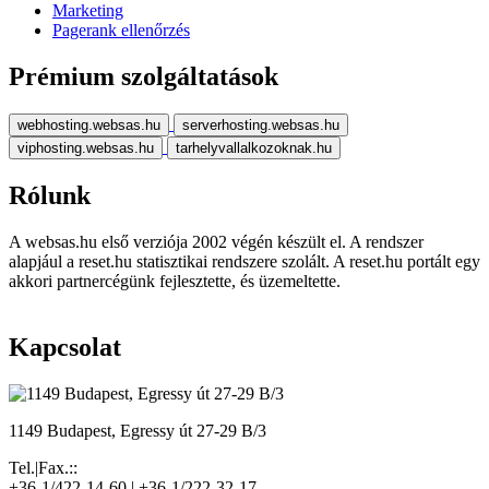
Marketing
Pagerank ellenőrzés
Prémium szolgáltatások
webhosting.websas.hu
serverhosting.websas.hu
viphosting.websas.hu
tarhelyvallalkozoknak.hu
Rólunk
A websas.hu első verziója 2002 végén készült el. A rendszer
alapjául a reset.hu statisztikai rendszere szolált. A reset.hu portált egy
akkori partnercégünk fejlesztette, és üzemeltette.
Kapcsolat
1149 Budapest, Egressy út 27-29 B/3
Tel.|Fax.::
+36-1/422-14-60 | +36-1/222-32-17