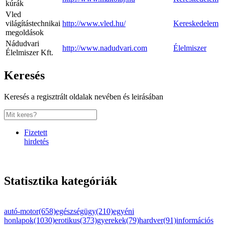
kúrák
Vled
világítástechnikai
http://www.vled.hu/
Kereskedelem
megoldások
Nádudvari
http://www.nadudvari.com
Élelmiszer
Élelmiszer Kft.
Keresés
Keresés a regisztrált oldalak nevében és leirásában
Fizetett
hirdetés
Statisztika kategóriák
autó-motor(658)
egészségügy(210)
egyéni
honlapok(1030)
erotikus(373)
gyerekek(79)
hardver(91)
információs