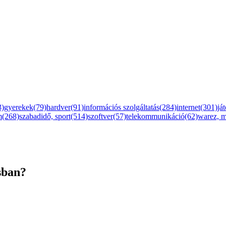
3)
gyerekek(79)
hardver(91)
információs szolgáltatás(284)
internet(301)
já
m(268)
szabadidő, sport(514)
szoftver(57)
telekommunikáció(62)
warez, 
sban?