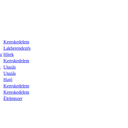
Kereskedelem
Lakberendezés
o/
Hírek
Kereskedelem
k
Utazás
Utazás
Hajó
Kereskedelem
Kereskedelem
Élelmiszer