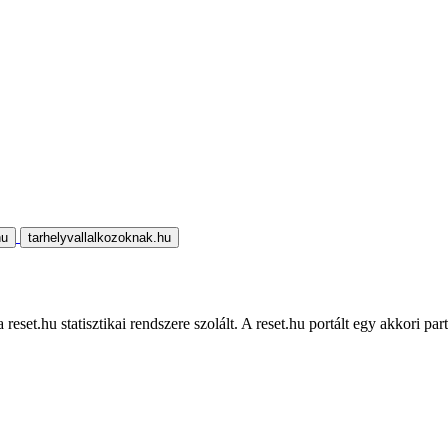
hu
tarhelyvallalkozoknak.hu
eset.hu statisztikai rendszere szolált. A reset.hu portált egy akkori part