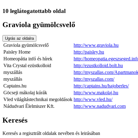
10 leglátogatottabb oldal
Graviola gyümölcsvelő
Ugrás az oldalra
Graviola gyümölcsvelő
http://www.graviola.hu
Paisley Home
http://paisley.hu
Homeopátia infó és hírek
http://homeopatia.egeszseged.inf
Vita Crystal ezüstkolloid
http://ezustkolloid.bolt.hu
myszállás
http://myszallas.com/Apartmano
myszállás
http://myszallas.com/
Captains.hu
http://captains.hu/hajoberles/
Göcseji mákolaj kúrák
http://www.makolaj.hu
Vled világítástechnikai megoldások
http://www.vled.hu/
Nádudvari Élelmiszer Kft.
http://www.nadudvari.com
Keresés
Keresés a regisztrált oldalak nevében és leirásában