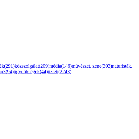
ték(291)
közszolgálat(209)
média(146)
művészet, zene(393)
naturisták,
mp3(94)
ügynökségek(44)
üzleti(2243)