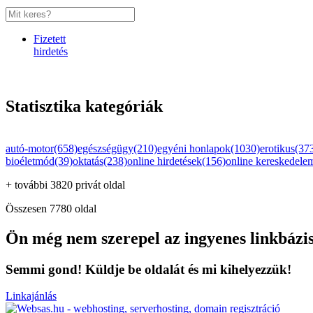
Fizetett
hirdetés
Statisztika kategóriák
autó-motor(658)
egészségügy(210)
egyéni honlapok(1030)
erotikus(37
bioéletmód(39)
oktatás(238)
online hirdetések(156)
online kereskedele
+ további 3820 privát oldal
Összesen 7780 oldal
Ön még nem szerepel az ingyenes linkbázi
Semmi gond! Küldje be oldalát és mi kihelyezzük!
Linkajánlás