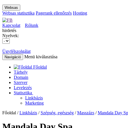
Websas
Websas statisztika
Pagerank ellenőrzés
Hosting
Kapcsolat
Rólunk
hirdetés
Nyelvek:
Ügyfélszolgálat
Menü kiválasztása
Navigáció
Főoldal
Tárhely
Domain
Szerver
Levelezés
Statisztika
Linkbázis
Marketing
Főoldal /
Linkbázis
/
Szépség, egészség
/
Masszázs
/
Mandala Day S
Mandala Day Spa