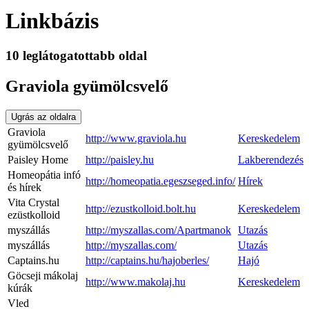
Linkbázis
10 leglátogatottabb oldal
Graviola gyümölcsvelő
Ugrás az oldalra
Graviola
http://www.graviola.hu
Kereskedelem
gyümölcsvelő
Paisley Home
http://paisley.hu
Lakberendezés
Homeopátia infó
http://homeopatia.egeszseged.info/
Hírek
és hírek
Vita Crystal
http://ezustkolloid.bolt.hu
Kereskedelem
ezüstkolloid
myszállás
http://myszallas.com/Apartmanok
Utazás
myszállás
http://myszallas.com/
Utazás
Captains.hu
http://captains.hu/hajoberles/
Hajó
Göcseji mákolaj
http://www.makolaj.hu
Kereskedelem
kúrák
Vled