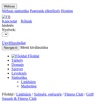
Websas
Websas statisztika
Pagerank ellenőrzés
Hosting
Kapcsolat
Rólunk
hirdetés
Nyelvek:
Ügyfélszolgálat
Menü kiválasztása
Navigáció
Főoldal
Tárhely
Domain
Szerver
Levelezés
Statisztika
Linkbázis
Marketing
Főoldal /
Linkbázis
/
Szépség, egészség
/
Fitness Club
/
Griff
Squash & Fitness Club