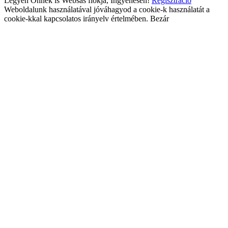
Legyen Önnek is Websas fiókja, Ingyenesen!
Regisztráció
Weboldalunk használatával jóváhagyod a cookie-k használatát a
cookie-kkal kapcsolatos irányelv értelmében.
Bezár