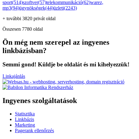
sport(514)
szoftver(57)
telekommunikáció(62)
warez,
mp3(94)
ügynökségek(44)
üzleti(2243)
+ további 3820 privát oldal
Összesen 7780 oldal
Ön még nem szerepel az ingyenes
linkbázisban?
Semmi gond! Küldje be oldalát és mi kihelyezzük!
Linkajánlás
Ingyenes szolgáltatások
Statisztika
Linkbázis
Marketing
Pagerank ellenőrzés