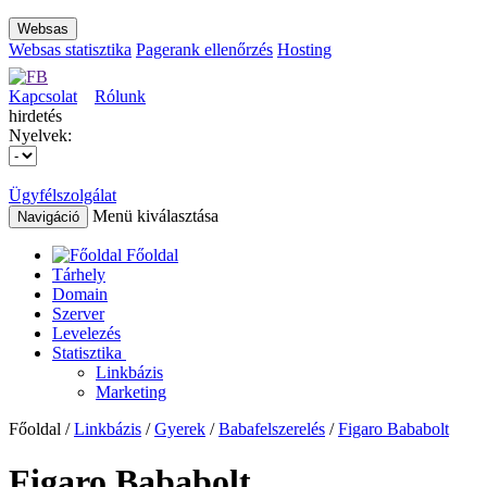
Websas
Websas statisztika
Pagerank ellenőrzés
Hosting
Kapcsolat
Rólunk
hirdetés
Nyelvek:
Ügyfélszolgálat
Menü kiválasztása
Navigáció
Főoldal
Tárhely
Domain
Szerver
Levelezés
Statisztika
Linkbázis
Marketing
Főoldal /
Linkbázis
/
Gyerek
/
Babafelszerelés
/
Figaro Bababolt
Figaro Bababolt