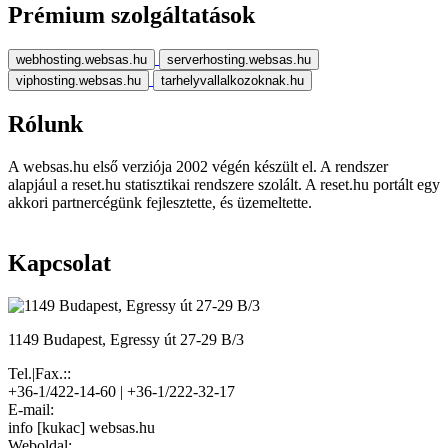
Prémium szolgáltatások
webhosting.websas.hu
serverhosting.websas.hu
viphosting.websas.hu
tarhelyvallalkozoknak.hu
Rólunk
A websas.hu első verziója 2002 végén készült el. A rendszer
alapjául a reset.hu statisztikai rendszere szolált. A reset.hu portált egy
akkori partnercégünk fejlesztette, és üzemeltette.
Kapcsolat
1149 Budapest, Egressy út 27-29 B/3
Tel.|Fax.::
+36-1/422-14-60 | +36-1/222-32-17
E-mail:
info [kukac] websas.hu
Weboldal: