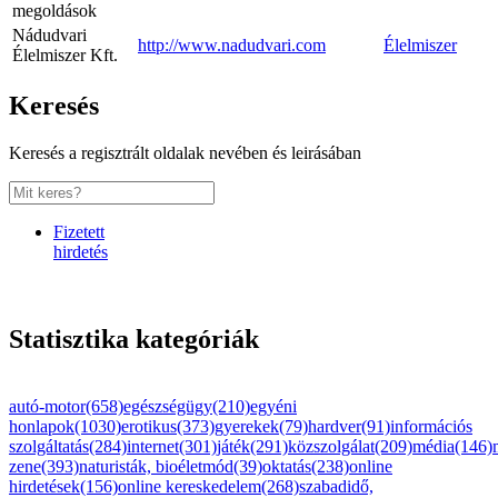
megoldások
Nádudvari
http://www.nadudvari.com
Élelmiszer
Élelmiszer Kft.
Keresés
Keresés a regisztrált oldalak nevében és leirásában
Fizetett
hirdetés
Statisztika kategóriák
autó-motor(658)
egészségügy(210)
egyéni
honlapok(1030)
erotikus(373)
gyerekek(79)
hardver(91)
információs
szolgáltatás(284)
internet(301)
játék(291)
közszolgálat(209)
média(146)
zene(393)
naturisták, bioéletmód(39)
oktatás(238)
online
hirdetések(156)
online kereskedelem(268)
szabadidő,