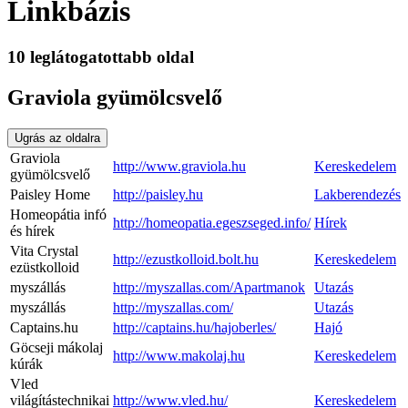
Linkbázis
10 leglátogatottabb oldal
Graviola gyümölcsvelő
Ugrás az oldalra
Graviola
http://www.graviola.hu
Kereskedelem
gyümölcsvelő
Paisley Home
http://paisley.hu
Lakberendezés
Homeopátia infó
http://homeopatia.egeszseged.info/
Hírek
és hírek
Vita Crystal
http://ezustkolloid.bolt.hu
Kereskedelem
ezüstkolloid
myszállás
http://myszallas.com/Apartmanok
Utazás
myszállás
http://myszallas.com/
Utazás
Captains.hu
http://captains.hu/hajoberles/
Hajó
Göcseji mákolaj
http://www.makolaj.hu
Kereskedelem
kúrák
Vled
világítástechnikai
http://www.vled.hu/
Kereskedelem