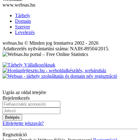
www.websas.hu
Tárhely
Domain
Szerver
Levelezés
websas.hu © Minden jog fenntartva 2002 - 2026
Adatkezelés nyilvántartási száma: NAIH-89504/2015.
Ugrás az oldal tetejére
Bejelentkezés
Belépés
Elfelejtette jelszavát?
Regisztráció