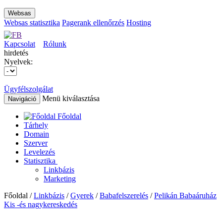
Websas
Websas statisztika
Pagerank ellenőrzés
Hosting
Kapcsolat
Rólunk
hirdetés
Nyelvek:
Ügyfélszolgálat
Menü kiválasztása
Navigáció
Főoldal
Tárhely
Domain
Szerver
Levelezés
Statisztika
Linkbázis
Marketing
Főoldal /
Linkbázis
/
Gyerek
/
Babafelszerelés
/
Pelikán Babaáruház
Kis -és nagykereskedés