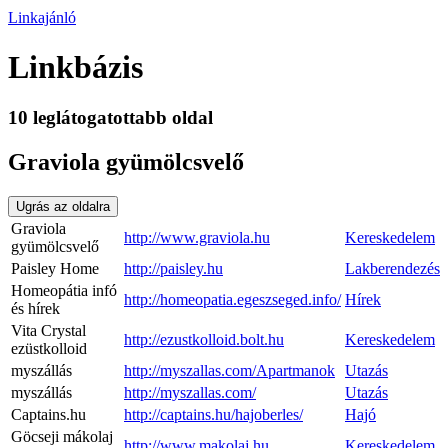
Linkajánló
Linkbázis
10 leglátogatottabb oldal
Graviola gyümölcsvelő
Ugrás az oldalra
Graviola
http://www.graviola.hu
Kereskedelem
gyümölcsvelő
Paisley Home
http://paisley.hu
Lakberendezés
Homeopátia infó
http://homeopatia.egeszseged.info/
Hírek
és hírek
Vita Crystal
http://ezustkolloid.bolt.hu
Kereskedelem
ezüstkolloid
myszállás
http://myszallas.com/Apartmanok
Utazás
myszállás
http://myszallas.com/
Utazás
Captains.hu
http://captains.hu/hajoberles/
Hajó
Göcseji mákolaj
http://www.makolaj.hu
Kereskedelem