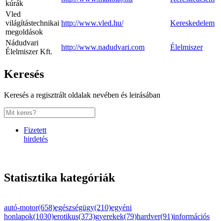
kúrák
Vled
világítástechnikai
http://www.vled.hu/
Kereskedelem
megoldások
Nádudvari
http://www.nadudvari.com
Élelmiszer
Élelmiszer Kft.
Keresés
Keresés a regisztrált oldalak nevében és leirásában
Fizetett
hirdetés
Statisztika kategóriák
autó-motor(658)
egészségügy(210)
egyéni
honlapok(1030)
erotikus(373)
gyerekek(79)
hardver(91)
információs