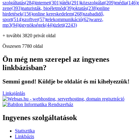
szolgáltatás(284)
internet(301)
játék(291)
közszolgálat(209)
média(146)
zene(393)
naturisták, bioéletmód(39)
oktatás(238)
online
hirdetések(156)
online kereskedelem(268)
szabadidő,
sport(514)
szoftver(57)
telekommunikáció(62)
warez,
mp3(94)
ügynökségek(44)
üzleti(2243)
+ további 3820 privát oldal
Összesen 7780 oldal
Ön még nem szerepel az ingyenes
linkbázisban?
Semmi gond! Küldje be oldalát és mi kihelyezzük!
Linkajánlás
Ingyenes szolgáltatások
Statisztika
Linkbázis