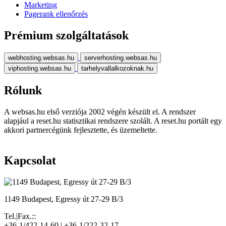
Marketing
Pagerank ellenőrzés
Prémium szolgáltatások
webhosting.websas.hu
serverhosting.websas.hu
viphosting.websas.hu
tarhelyvallalkozoknak.hu
Rólunk
A websas.hu első verziója 2002 végén készült el. A rendszer
alapjául a reset.hu statisztikai rendszere szolált. A reset.hu portált egy
akkori partnercégünk fejlesztette, és üzemeltette.
Kapcsolat
1149 Budapest, Egressy út 27-29 B/3
Tel.|Fax.::
+36-1/422-14-60 | +36-1/222-32-17