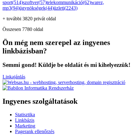
sport(514)
szoftver(57)
telekommunikáció(62)
warez,
mp3(94)
ügynökségek(44)
üzleti(2243)
+ további 3820 privát oldal
Összesen 7780 oldal
Ön még nem szerepel az ingyenes
linkbázisban?
Semmi gond! Küldje be oldalát és mi kihelyezzük!
Linkajánlás
Ingyenes szolgáltatások
Statisztika
Linkbázis
Marketing
Pagerank ellenőrzés