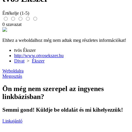
Értékelje (1-5)
0 szavazat
Ehhez a weboldalhoz még nem adtak meg részletes információkat!
tvös Ékszer
http://www.otvosekszer.hu
Divat
>
Ékszer
Weboldalra
Megosztás
Ön még nem szerepel az ingyenes
linkbázisban?
Semmi gond! Küldje be oldalát és mi kihelyezzük!
Linkajánló