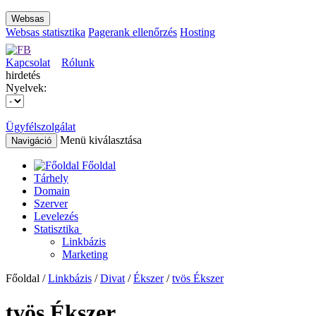
Websas
Websas statisztika
Pagerank ellenőrzés
Hosting
Kapcsolat
Rólunk
hirdetés
Nyelvek:
Ügyfélszolgálat
Menü kiválasztása
Navigáció
Főoldal
Tárhely
Domain
Szerver
Levelezés
Statisztika
Linkbázis
Marketing
Főoldal /
Linkbázis
/
Divat
/
Ékszer
/
tvös Ékszer
tvös Ékszer