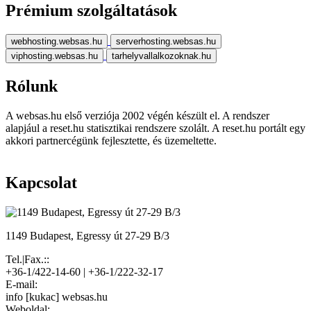
Prémium szolgáltatások
webhosting.websas.hu
serverhosting.websas.hu
viphosting.websas.hu
tarhelyvallalkozoknak.hu
Rólunk
A websas.hu első verziója 2002 végén készült el. A rendszer
alapjául a reset.hu statisztikai rendszere szolált. A reset.hu portált egy
akkori partnercégünk fejlesztette, és üzemeltette.
Kapcsolat
1149 Budapest, Egressy út 27-29 B/3
Tel.|Fax.::
+36-1/422-14-60 | +36-1/222-32-17
E-mail:
info [kukac] websas.hu
Weboldal: