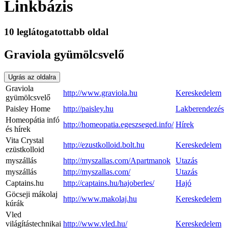
Linkbázis
10 leglátogatottabb oldal
Graviola gyümölcsvelő
Ugrás az oldalra
Graviola
http://www.graviola.hu
Kereskedelem
gyümölcsvelő
Paisley Home
http://paisley.hu
Lakberendezés
Homeopátia infó
http://homeopatia.egeszseged.info/
Hírek
és hírek
Vita Crystal
http://ezustkolloid.bolt.hu
Kereskedelem
ezüstkolloid
myszállás
http://myszallas.com/Apartmanok
Utazás
myszállás
http://myszallas.com/
Utazás
Captains.hu
http://captains.hu/hajoberles/
Hajó
Göcseji mákolaj
http://www.makolaj.hu
Kereskedelem
kúrák
Vled
világítástechnikai
http://www.vled.hu/
Kereskedelem