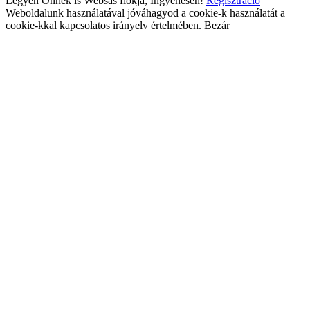
Legyen Önnek is Websas fiókja, Ingyenesen!
Regisztráció
Weboldalunk használatával jóváhagyod a cookie-k használatát a
cookie-kkal kapcsolatos irányelv értelmében.
Bezár