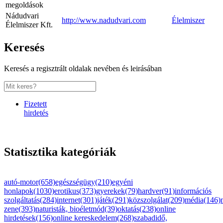
megoldások
Nádudvari
http://www.nadudvari.com
Élelmiszer
Élelmiszer Kft.
Keresés
Keresés a regisztrált oldalak nevében és leirásában
Fizetett
hirdetés
Statisztika kategóriák
autó-motor(658)
egészségügy(210)
egyéni
honlapok(1030)
erotikus(373)
gyerekek(79)
hardver(91)
információs
szolgáltatás(284)
internet(301)
játék(291)
közszolgálat(209)
média(146)
zene(393)
naturisták, bioéletmód(39)
oktatás(238)
online
hirdetések(156)
online kereskedelem(268)
szabadidő,