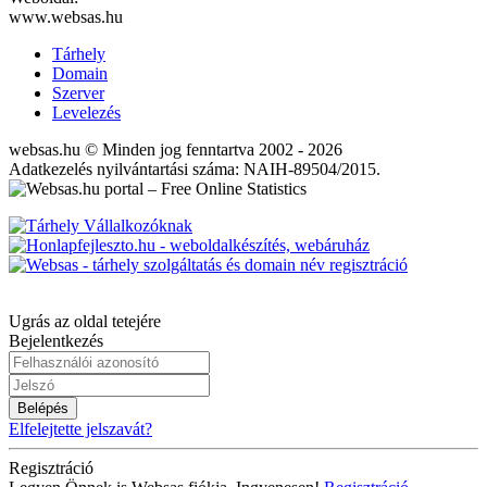
www.websas.hu
Tárhely
Domain
Szerver
Levelezés
websas.hu © Minden jog fenntartva 2002 - 2026
Adatkezelés nyilvántartási száma: NAIH-89504/2015.
Ugrás az oldal tetejére
Bejelentkezés
Belépés
Elfelejtette jelszavát?
Regisztráció