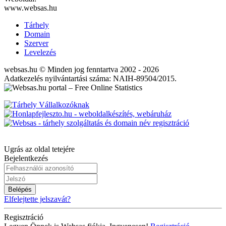
www.websas.hu
Tárhely
Domain
Szerver
Levelezés
websas.hu © Minden jog fenntartva 2002 - 2026
Adatkezelés nyilvántartási száma: NAIH-89504/2015.
Ugrás az oldal tetejére
Bejelentkezés
Belépés
Elfelejtette jelszavát?
Regisztráció