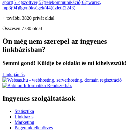
sport(514)
szoftver(57)
telekommunikáció(62)
warez,
mp3(94)
ügynökségek(44)
üzleti(2243)
+ további 3820 privát oldal
Összesen 7780 oldal
Ön még nem szerepel az ingyenes
linkbázisban?
Semmi gond! Küldje be oldalát és mi kihelyezzük!
Linkajánlás
Ingyenes szolgáltatások
Statisztika
Linkbázis
Marketing
Pagerank ellenőrzés