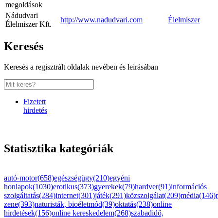
megoldások
Nádudvari
http://www.nadudvari.com
Élelmiszer
Élelmiszer Kft.
Keresés
Keresés a regisztrált oldalak nevében és leirásában
Fizetett
hirdetés
Statisztika kategóriák
autó-motor(658)
egészségügy(210)
egyéni
honlapok(1030)
erotikus(373)
gyerekek(79)
hardver(91)
információs
szolgáltatás(284)
internet(301)
játék(291)
közszolgálat(209)
média(146)
zene(393)
naturisták, bioéletmód(39)
oktatás(238)
online
hirdetések(156)
online kereskedelem(268)
szabadidő,