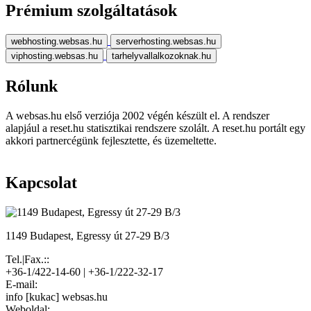
Prémium szolgáltatások
webhosting.websas.hu
serverhosting.websas.hu
viphosting.websas.hu
tarhelyvallalkozoknak.hu
Rólunk
A websas.hu első verziója 2002 végén készült el. A rendszer
alapjául a reset.hu statisztikai rendszere szolált. A reset.hu portált egy
akkori partnercégünk fejlesztette, és üzemeltette.
Kapcsolat
1149 Budapest, Egressy út 27-29 B/3
Tel.|Fax.::
+36-1/422-14-60 | +36-1/222-32-17
E-mail:
info [kukac] websas.hu
Weboldal: