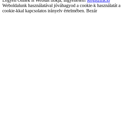
Legyen Önnek is Websas fiókja, Ingyenesen!
Regisztráció
Weboldalunk használatával jóváhagyod a cookie-k használatát a
cookie-kkal kapcsolatos irányelv értelmében.
Bezár