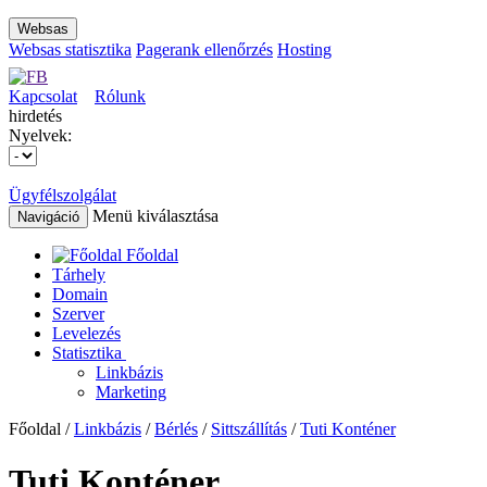
Websas
Websas statisztika
Pagerank ellenőrzés
Hosting
Kapcsolat
Rólunk
hirdetés
Nyelvek:
Ügyfélszolgálat
Menü kiválasztása
Navigáció
Főoldal
Tárhely
Domain
Szerver
Levelezés
Statisztika
Linkbázis
Marketing
Főoldal /
Linkbázis
/
Bérlés
/
Sittszállítás
/
Tuti Konténer
Tuti Konténer