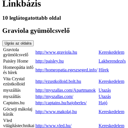
Linkbázis
10 leglátogatottabb oldal
Graviola gyümölcsvelő
Ugrás az oldalra
Graviola
http://www.graviola.hu
Kereskedelem
gyümölcsvelő
Paisley Home
http://paisley.hu
Lakberendezés
Homeopátia infó
http://homeopatia.egeszseged.info/
Hírek
és hírek
Vita Crystal
http://ezustkolloid.bolt.hu
Kereskedelem
ezüstkolloid
myszállás
http://myszallas.com/Apartmanok
Utazás
myszállás
http://myszallas.com/
Utazás
Captains.hu
http://captains.hu/hajoberles/
Hajó
Göcseji mákolaj
http://www.makolaj.hu
Kereskedelem
kúrák
Vled
világítástechnikai
http://www.vled.hu/
Kereskedelem