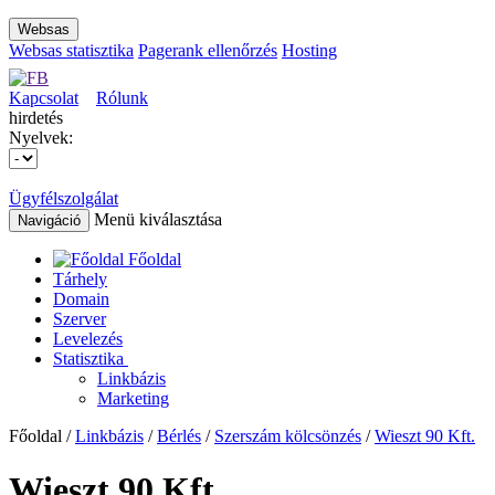
Websas
Websas statisztika
Pagerank ellenőrzés
Hosting
Kapcsolat
Rólunk
hirdetés
Nyelvek:
Ügyfélszolgálat
Menü kiválasztása
Navigáció
Főoldal
Tárhely
Domain
Szerver
Levelezés
Statisztika
Linkbázis
Marketing
Főoldal /
Linkbázis
/
Bérlés
/
Szerszám kölcsönzés
/
Wieszt 90 Kft.
Wieszt 90 Kft.