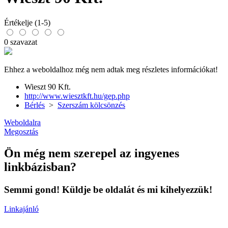
Értékelje (1-5)
0 szavazat
Ehhez a weboldalhoz még nem adtak meg részletes információkat!
Wieszt 90 Kft.
http://www.wiesztkft.hu/gep.php
Bérlés
>
Szerszám kölcsönzés
Weboldalra
Megosztás
Ön még nem szerepel az ingyenes
linkbázisban?
Semmi gond! Küldje be oldalát és mi kihelyezzük!
Linkajánló