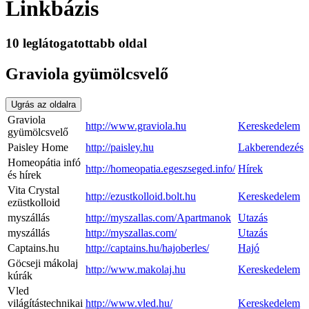
Linkbázis
10 leglátogatottabb oldal
Graviola gyümölcsvelő
Ugrás az oldalra
Graviola
http://www.graviola.hu
Kereskedelem
gyümölcsvelő
Paisley Home
http://paisley.hu
Lakberendezés
Homeopátia infó
http://homeopatia.egeszseged.info/
Hírek
és hírek
Vita Crystal
http://ezustkolloid.bolt.hu
Kereskedelem
ezüstkolloid
myszállás
http://myszallas.com/Apartmanok
Utazás
myszállás
http://myszallas.com/
Utazás
Captains.hu
http://captains.hu/hajoberles/
Hajó
Göcseji mákolaj
http://www.makolaj.hu
Kereskedelem
kúrák
Vled
világítástechnikai
http://www.vled.hu/
Kereskedelem