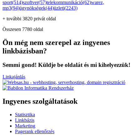
sport(514)
szoftver(57)
telekommunikáció(62)
warez,
mp3(94)
ügynökségek(44)
üzleti(2243)
+ további 3820 privát oldal
Összesen 7780 oldal
Ön még nem szerepel az ingyenes
linkbázisban?
Semmi gond! Küldje be oldalát és mi kihelyezzük!
Linkajánlás
Ingyenes szolgáltatások
Statisztika
Linkbázis
Marketing
Pagerank ellenőrzés