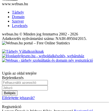
www.websas.hu
Tárhely
Domain
Szerver
Levelezés
websas.hu © Minden jog fenntartva 2002 - 2026
Adatkezelés nyilvántartási száma: NAIH-89504/2015.
Ugrás az oldal tetejére
Bejelentkezés
Belépés
Elfelejtette jelszavát?
Regisztráció