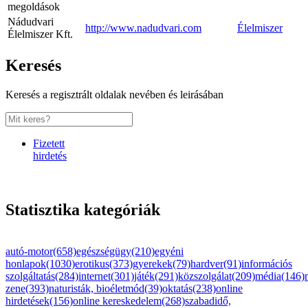
megoldások
Nádudvari
http://www.nadudvari.com
Élelmiszer
Élelmiszer Kft.
Keresés
Keresés a regisztrált oldalak nevében és leirásában
Fizetett
hirdetés
Statisztika kategóriák
autó-motor(658)
egészségügy(210)
egyéni
honlapok(1030)
erotikus(373)
gyerekek(79)
hardver(91)
információs
szolgáltatás(284)
internet(301)
játék(291)
közszolgálat(209)
média(146)
zene(393)
naturisták, bioéletmód(39)
oktatás(238)
online
hirdetések(156)
online kereskedelem(268)
szabadidő,