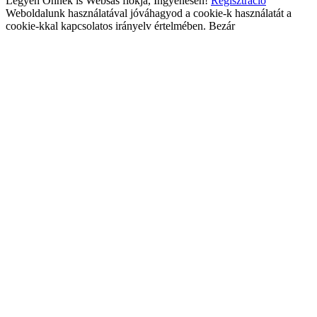
Legyen Önnek is Websas fiókja, Ingyenesen!
Regisztráció
Weboldalunk használatával jóváhagyod a cookie-k használatát a
cookie-kkal kapcsolatos irányelv értelmében.
Bezár