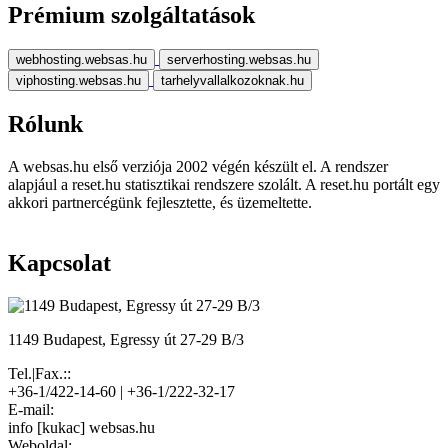
Prémium szolgáltatások
webhosting.websas.hu
serverhosting.websas.hu
viphosting.websas.hu
tarhelyvallalkozoknak.hu
Rólunk
A websas.hu első verziója 2002 végén készült el. A rendszer
alapjául a reset.hu statisztikai rendszere szolált. A reset.hu portált egy
akkori partnercégünk fejlesztette, és üzemeltette.
Kapcsolat
1149 Budapest, Egressy út 27-29 B/3
Tel.|Fax.::
+36-1/422-14-60 | +36-1/222-32-17
E-mail:
info [kukac] websas.hu
Weboldal: