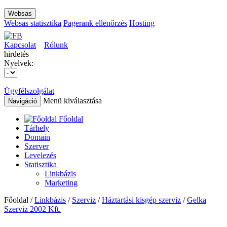
Websas
Websas statisztika
Pagerank ellenőrzés
Hosting
Kapcsolat
Rólunk
hirdetés
Nyelvek:
Ügyfélszolgálat
Menü kiválasztása
Navigáció
Főoldal
Tárhely
Domain
Szerver
Levelezés
Statisztika
Linkbázis
Marketing
Főoldal /
Linkbázis
/
Szerviz
/
Háztartási kisgép szerviz
/
Gelka
Szerviz 2002 Kft.