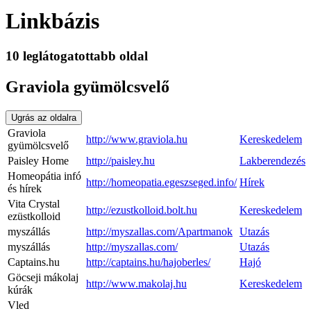
Linkbázis
10 leglátogatottabb oldal
Graviola gyümölcsvelő
Ugrás az oldalra
Graviola
http://www.graviola.hu
Kereskedelem
gyümölcsvelő
Paisley Home
http://paisley.hu
Lakberendezés
Homeopátia infó
http://homeopatia.egeszseged.info/
Hírek
és hírek
Vita Crystal
http://ezustkolloid.bolt.hu
Kereskedelem
ezüstkolloid
myszállás
http://myszallas.com/Apartmanok
Utazás
myszállás
http://myszallas.com/
Utazás
Captains.hu
http://captains.hu/hajoberles/
Hajó
Göcseji mákolaj
http://www.makolaj.hu
Kereskedelem
kúrák
Vled