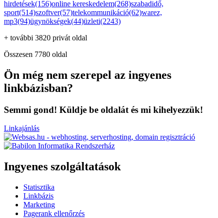
hirdetések(156)
online kereskedelem(268)
szabadidő,
sport(514)
szoftver(57)
telekommunikáció(62)
warez,
mp3(94)
ügynökségek(44)
üzleti(2243)
+ további 3820 privát oldal
Összesen 7780 oldal
Ön még nem szerepel az ingyenes
linkbázisban?
Semmi gond! Küldje be oldalát és mi kihelyezzük!
Linkajánlás
Ingyenes szolgáltatások
Statisztika
Linkbázis
Marketing
Pagerank ellenőrzés