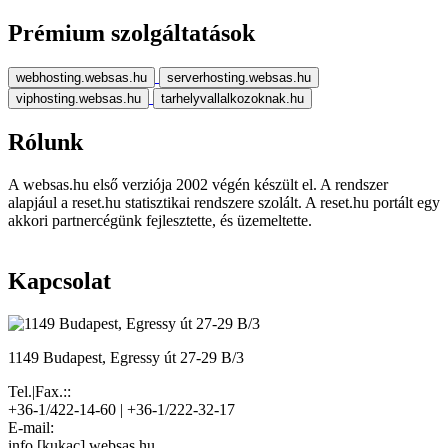
Prémium szolgáltatások
webhosting.websas.hu
serverhosting.websas.hu
viphosting.websas.hu
tarhelyvallalkozoknak.hu
Rólunk
A websas.hu első verziója 2002 végén készült el. A rendszer
alapjául a reset.hu statisztikai rendszere szolált. A reset.hu portált egy
akkori partnercégünk fejlesztette, és üzemeltette.
Kapcsolat
1149 Budapest, Egressy út 27-29 B/3
Tel.|Fax.::
+36-1/422-14-60 | +36-1/222-32-17
E-mail:
info [kukac] websas.hu