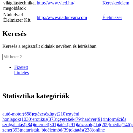
világítástechnikai
http://www.vled.hu/
Kereskedelem
megoldások
Nádudvari
http://www.nadudvari.com
Élelmiszer
Élelmiszer Kft.
Keresés
Keresés a regisztrált oldalak nevében és leirásában
Fizetett
hirdetés
Statisztika kategóriák
autó-motor(658)
egészségügy(210)
egyéni
honlapok(1030)
erotikus(373)
gyerekek(79)
hardver(91)
információs
szolgáltatás(284)
internet(301)
játék(291)
közszolgálat(209)
média(146)
zene(393)
naturisták, bioéletmód(39)
oktatás(238)
online