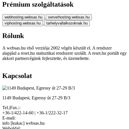
Prémium szolgáltatások
webhosting.websas.hu
serverhosting.websas.hu
viphosting.websas.hu
tarhelyvallalkozoknak.hu
Rólunk
A websas.hu első verziója 2002 végén készült el. A rendszer
alapjául a reset.hu statisztikai rendszere szolált. A reset.hu portált egy
akkori partnercégünk fejlesztette, és üzemeltette.
Kapcsolat
1149 Budapest, Egressy út 27-29 B/3
Tel.|Fax.::
+36-1/422-14-60 | +36-1/222-32-17
E-mail:
info [kukac] websas.hu
Weboldal: