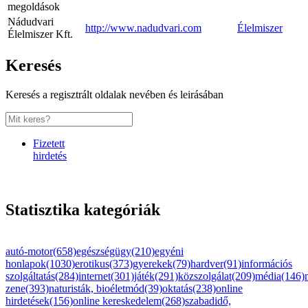
megoldások
Nádudvari
http://www.nadudvari.com
Élelmiszer
Élelmiszer Kft.
Keresés
Keresés a regisztrált oldalak nevében és leirásában
Fizetett
hirdetés
Statisztika kategóriák
autó-motor(658)
egészségügy(210)
egyéni
honlapok(1030)
erotikus(373)
gyerekek(79)
hardver(91)
információs
szolgáltatás(284)
internet(301)
játék(291)
közszolgálat(209)
média(146)
zene(393)
naturisták, bioéletmód(39)
oktatás(238)
online
hirdetések(156)
online kereskedelem(268)
szabadidő,