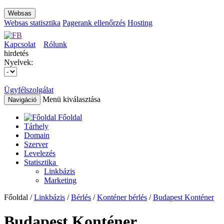
Websas
Websas statisztika
Pagerank ellenőrzés
Hosting
Kapcsolat
Rólunk
hirdetés
Nyelvek:
Ügyfélszolgálat
Menü kiválasztása
Navigáció
Főoldal
Tárhely
Domain
Szerver
Levelezés
Statisztika
Linkbázis
Marketing
Főoldal /
Linkbázis
/
Bérlés
/
Konténer bérlés
/
Budapest Konténer
Budapest Konténer