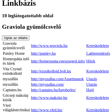
Linkbázis
10 leglátogatottabb oldal
Graviola gyümölcsvelő
Ugrás az oldalra
Graviola
http://www.graviola.hu
Kereskedelem
gyümölcsvelő
Paisley Home
http://paisley.hu
Lakberendezés
Homeopátia infó
http://homeopatia.egeszseged.info/
Hírek
és hírek
Vita Crystal
http://ezustkolloid.bolt.hu
Kereskedelem
ezüstkolloid
myszállás
http://myszallas.com/Apartmanok
Utazás
myszállás
http://myszallas.com/
Utazás
Captains.hu
http://captains.hu/hajoberles/
Hajó
Göcseji mákolaj
http://www.makolaj.hu
Kereskedelem
kúrák
Vled
világítástechnikai
http://www.vled.hu/
Kereskedelem