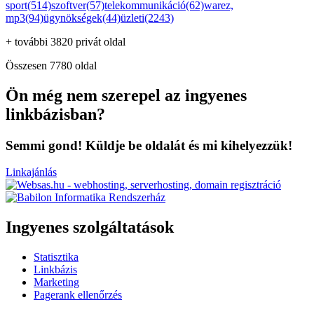
sport(514)
szoftver(57)
telekommunikáció(62)
warez,
mp3(94)
ügynökségek(44)
üzleti(2243)
+ további 3820 privát oldal
Összesen 7780 oldal
Ön még nem szerepel az ingyenes
linkbázisban?
Semmi gond! Küldje be oldalát és mi kihelyezzük!
Linkajánlás
Ingyenes szolgáltatások
Statisztika
Linkbázis
Marketing
Pagerank ellenőrzés