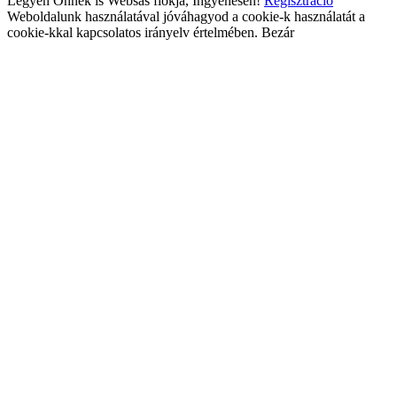
Legyen Önnek is Websas fiókja, Ingyenesen!
Regisztráció
Weboldalunk használatával jóváhagyod a cookie-k használatát a
cookie-kkal kapcsolatos irányelv értelmében.
Bezár