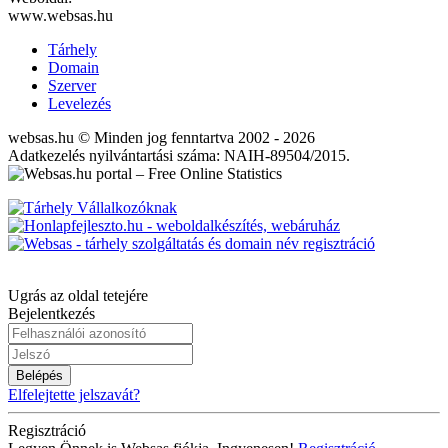
www.websas.hu
Tárhely
Domain
Szerver
Levelezés
websas.hu © Minden jog fenntartva 2002 - 2026
Adatkezelés nyilvántartási száma: NAIH-89504/2015.
Ugrás az oldal tetejére
Bejelentkezés
Belépés
Elfelejtette jelszavát?
Regisztráció