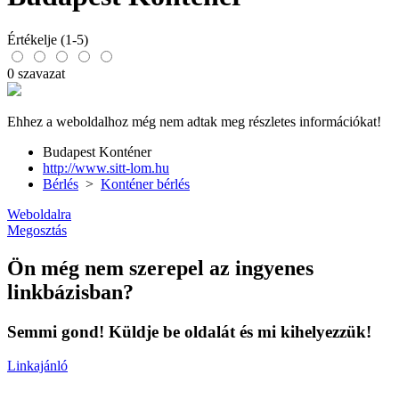
Értékelje (1-5)
0 szavazat
Ehhez a weboldalhoz még nem adtak meg részletes információkat!
Budapest Konténer
http://www.sitt-lom.hu
Bérlés
>
Konténer bérlés
Weboldalra
Megosztás
Ön még nem szerepel az ingyenes
linkbázisban?
Semmi gond! Küldje be oldalát és mi kihelyezzük!
Linkajánló