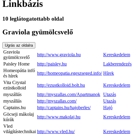
Linkbázis
10 leglátogatottabb oldal
Graviola gyümölcsvelő
Ugrás az oldalra
Graviola
http://www.graviola.hu
Kereskedelem
gyümölcsvelő
Paisley Home
http://paisley.hu
Lakberendezés
Homeopátia infó
http://homeopatia.egeszseged.info/
Hírek
és hírek
Vita Crystal
http://ezustkolloid.bolt.hu
Kereskedelem
ezüstkolloid
myszállás
http://myszallas.com/Apartmanok
Utazás
myszállás
http://myszallas.com/
Utazás
Captains.hu
http://captains.hu/hajoberles/
Hajó
Göcseji mákolaj
http://www.makolaj.hu
Kereskedelem
kúrák
Vled
világítástechnikai
http://www.vled.hu/
Kereskedelem