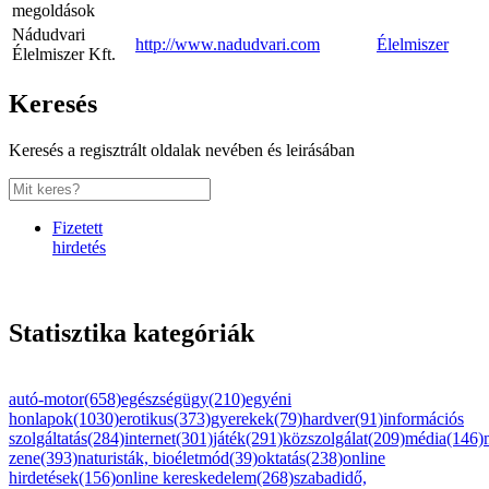
megoldások
Nádudvari
http://www.nadudvari.com
Élelmiszer
Élelmiszer Kft.
Keresés
Keresés a regisztrált oldalak nevében és leirásában
Fizetett
hirdetés
Statisztika kategóriák
autó-motor(658)
egészségügy(210)
egyéni
honlapok(1030)
erotikus(373)
gyerekek(79)
hardver(91)
információs
szolgáltatás(284)
internet(301)
játék(291)
közszolgálat(209)
média(146)
zene(393)
naturisták, bioéletmód(39)
oktatás(238)
online
hirdetések(156)
online kereskedelem(268)
szabadidő,