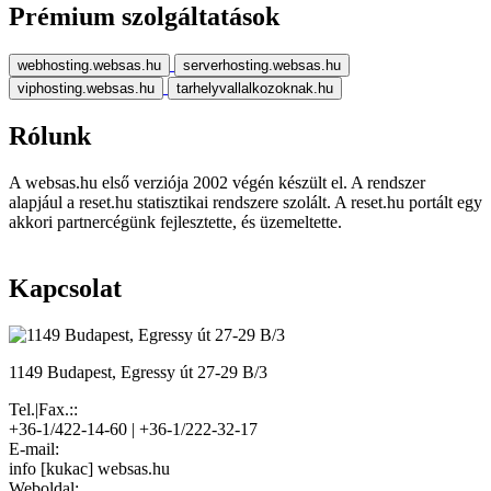
Prémium szolgáltatások
webhosting.websas.hu
serverhosting.websas.hu
viphosting.websas.hu
tarhelyvallalkozoknak.hu
Rólunk
A websas.hu első verziója 2002 végén készült el. A rendszer
alapjául a reset.hu statisztikai rendszere szolált. A reset.hu portált egy
akkori partnercégünk fejlesztette, és üzemeltette.
Kapcsolat
1149 Budapest, Egressy út 27-29 B/3
Tel.|Fax.::
+36-1/422-14-60 | +36-1/222-32-17
E-mail:
info [kukac] websas.hu
Weboldal: