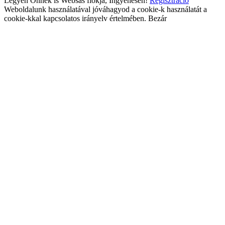
Legyen Önnek is Websas fiókja, Ingyenesen!
Regisztráció
Weboldalunk használatával jóváhagyod a cookie-k használatát a
cookie-kkal kapcsolatos irányelv értelmében.
Bezár