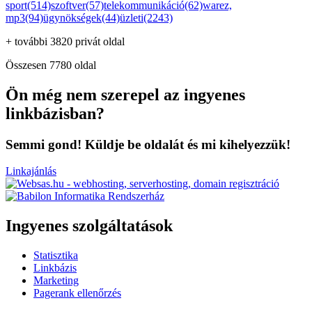
sport(514)
szoftver(57)
telekommunikáció(62)
warez,
mp3(94)
ügynökségek(44)
üzleti(2243)
+ további 3820 privát oldal
Összesen 7780 oldal
Ön még nem szerepel az ingyenes
linkbázisban?
Semmi gond! Küldje be oldalát és mi kihelyezzük!
Linkajánlás
Ingyenes szolgáltatások
Statisztika
Linkbázis
Marketing
Pagerank ellenőrzés