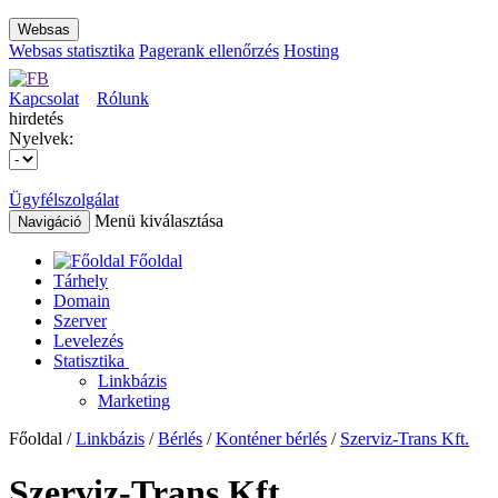
Websas
Websas statisztika
Pagerank ellenőrzés
Hosting
Kapcsolat
Rólunk
hirdetés
Nyelvek:
Ügyfélszolgálat
Menü kiválasztása
Navigáció
Főoldal
Tárhely
Domain
Szerver
Levelezés
Statisztika
Linkbázis
Marketing
Főoldal /
Linkbázis
/
Bérlés
/
Konténer bérlés
/
Szerviz-Trans Kft.
Szerviz-Trans Kft.