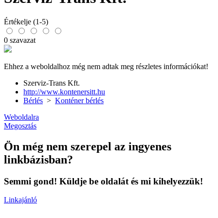
Értékelje (1-5)
0 szavazat
Ehhez a weboldalhoz még nem adtak meg részletes információkat!
Szerviz-Trans Kft.
http://www.kontenersitt.hu
Bérlés
>
Konténer bérlés
Weboldalra
Megosztás
Ön még nem szerepel az ingyenes
linkbázisban?
Semmi gond! Küldje be oldalát és mi kihelyezzük!
Linkajánló