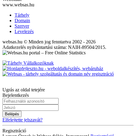
www.websas.hu
Tárhely
Domain
Szerver
Levelezés
websas.hu © Minden jog fenntartva 2002 - 2026
Adatkezelés nyilvántartási száma: NAIH-89504/2015.
Ugrás az oldal tetejére
Bejelentkezés
Belépés
Elfelejtette jelszavát?
Regisztráció