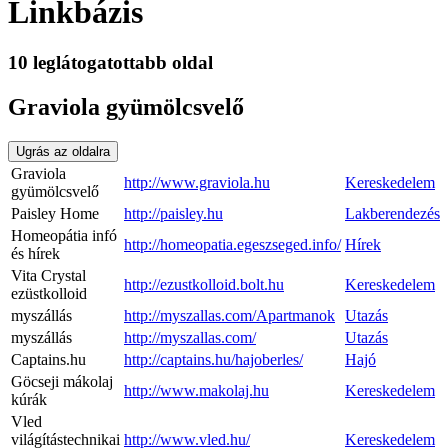
Linkbázis
10 leglátogatottabb oldal
Graviola gyümölcsvelő
Ugrás az oldalra
Graviola
http://www.graviola.hu
Kereskedelem
gyümölcsvelő
Paisley Home
http://paisley.hu
Lakberendezés
Homeopátia infó
http://homeopatia.egeszseged.info/
Hírek
és hírek
Vita Crystal
http://ezustkolloid.bolt.hu
Kereskedelem
ezüstkolloid
myszállás
http://myszallas.com/Apartmanok
Utazás
myszállás
http://myszallas.com/
Utazás
Captains.hu
http://captains.hu/hajoberles/
Hajó
Göcseji mákolaj
http://www.makolaj.hu
Kereskedelem
kúrák
Vled
világítástechnikai
http://www.vled.hu/
Kereskedelem