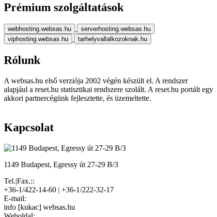
Prémium szolgáltatások
webhosting.websas.hu
serverhosting.websas.hu
viphosting.websas.hu
tarhelyvallalkozoknak.hu
Rólunk
A websas.hu első verziója 2002 végén készült el. A rendszer
alapjául a reset.hu statisztikai rendszere szolált. A reset.hu portált egy
akkori partnercégünk fejlesztette, és üzemeltette.
Kapcsolat
1149 Budapest, Egressy út 27-29 B/3
Tel.|Fax.::
+36-1/422-14-60 | +36-1/222-32-17
E-mail:
info [kukac] websas.hu
Weboldal: