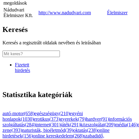
megoldások
Nádudvari
http://www.nadudvari.com
Élelmiszer
Élelmiszer Kft.
Keresés
Keresés a regisztrált oldalak nevében és leirásában
Fizetett
hirdetés
Statisztika kategóriák
autó-motor(658)
egészségügy(210)
egyéni
honlapok(1030)
erotikus(373)
gyerekek(79)
hardver(91)
információs
szolgáltatás(284)
internet(301)
játék(291)
közszolgálat(209)
média(146)
zene(393)
naturisták, bioéletmód(39)
oktatás(238)
online
hirdetések(156)
online kereskedelem(268)
szabadidő,