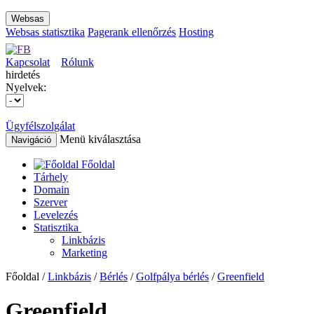
Websas
Websas statisztika
Pagerank ellenőrzés
Hosting
Kapcsolat
Rólunk
hirdetés
Nyelvek:
Ügyfélszolgálat
Menü kiválasztása
Navigáció
Főoldal
Tárhely
Domain
Szerver
Levelezés
Statisztika
Linkbázis
Marketing
Főoldal /
Linkbázis
/
Bérlés
/
Golfpálya bérlés
/
Greenfield
Greenfield