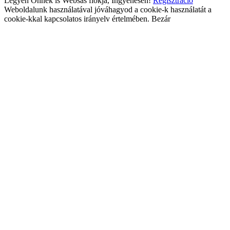
Legyen Önnek is Websas fiókja, Ingyenesen!
Regisztráció
Weboldalunk használatával jóváhagyod a cookie-k használatát a
cookie-kkal kapcsolatos irányelv értelmében.
Bezár