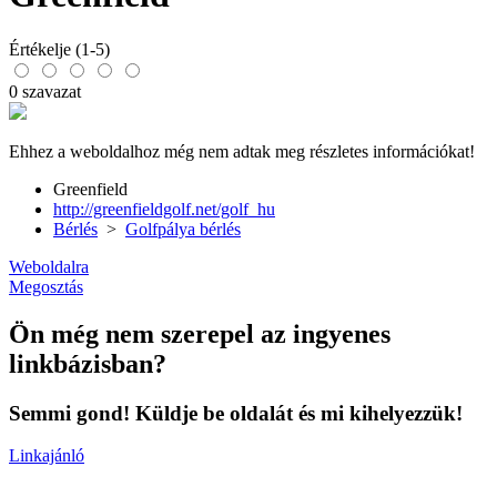
Értékelje (1-5)
0 szavazat
Ehhez a weboldalhoz még nem adtak meg részletes információkat!
Greenfield
http://greenfieldgolf.net/golf_hu
Bérlés
>
Golfpálya bérlés
Weboldalra
Megosztás
Ön még nem szerepel az ingyenes
linkbázisban?
Semmi gond! Küldje be oldalát és mi kihelyezzük!
Linkajánló