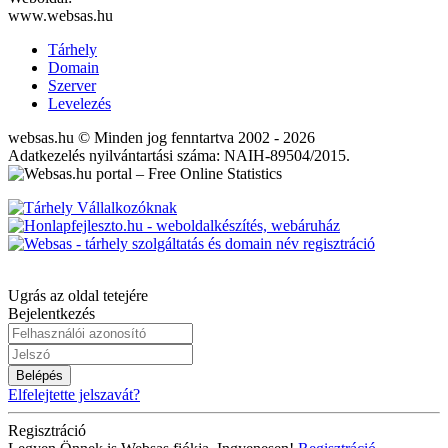
www.websas.hu
Tárhely
Domain
Szerver
Levelezés
websas.hu © Minden jog fenntartva 2002 - 2026
Adatkezelés nyilvántartási száma: NAIH-89504/2015.
Ugrás az oldal tetejére
Bejelentkezés
Belépés
Elfelejtette jelszavát?
Regisztráció