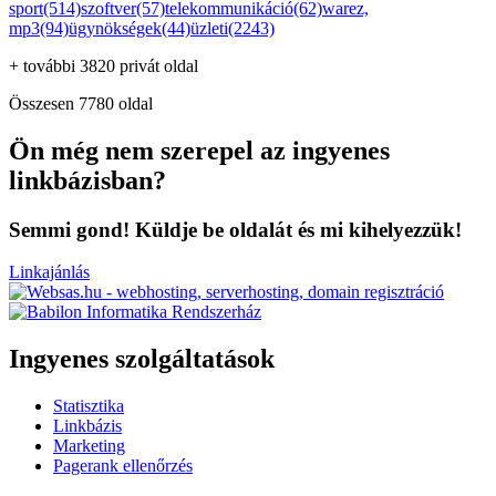
sport(514)
szoftver(57)
telekommunikáció(62)
warez,
mp3(94)
ügynökségek(44)
üzleti(2243)
+ további 3820 privát oldal
Összesen 7780 oldal
Ön még nem szerepel az ingyenes
linkbázisban?
Semmi gond! Küldje be oldalát és mi kihelyezzük!
Linkajánlás
Ingyenes szolgáltatások
Statisztika
Linkbázis
Marketing
Pagerank ellenőrzés