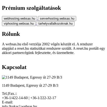
Prémium szolgáltatások
webhosting.websas.hu
serverhosting.websas.hu
viphosting.websas.hu
tarhelyvallalkozoknak.hu
Rólunk
A websas.hu első verziója 2002 végén készült el. A rendszer
alapjául a reset.hu statisztikai rendszere szolált. A reset.hu portált egy
akkori partnercégünk fejlesztette, és üzemeltette.
Kapcsolat
1149 Budapest, Egressy út 27-29 B/3
Tel.|Fax.::
+36-1/422-14-60 | +36-1/222-32-17
E-mail:
info [kukac] websas.hu