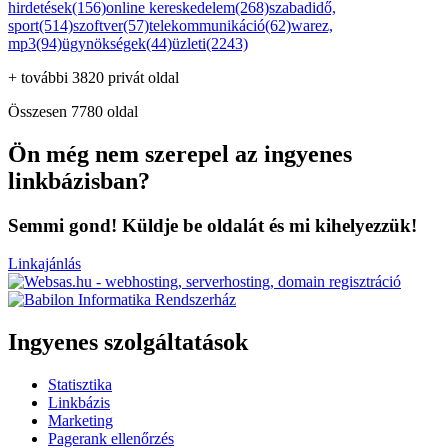
hirdetések(156)
online kereskedelem(268)
szabadidő,
sport(514)
szoftver(57)
telekommunikáció(62)
warez,
mp3(94)
ügynökségek(44)
üzleti(2243)
+ további 3820 privát oldal
Összesen 7780 oldal
Ön még nem szerepel az ingyenes
linkbázisban?
Semmi gond! Küldje be oldalát és mi kihelyezzük!
Linkajánlás
Ingyenes szolgáltatások
Statisztika
Linkbázis
Marketing
Pagerank ellenőrzés