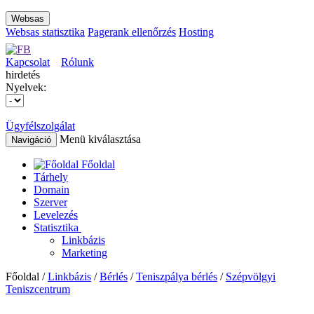
Websas
Websas statisztika
Pagerank ellenőrzés
Hosting
Kapcsolat
Rólunk
hirdetés
Nyelvek:
Ügyfélszolgálat
Menü kiválasztása
Navigáció
Főoldal
Tárhely
Domain
Szerver
Levelezés
Statisztika
Linkbázis
Marketing
Főoldal /
Linkbázis
/
Bérlés
/
Teniszpálya bérlés
/
Szépvölgyi
Teniszcentrum