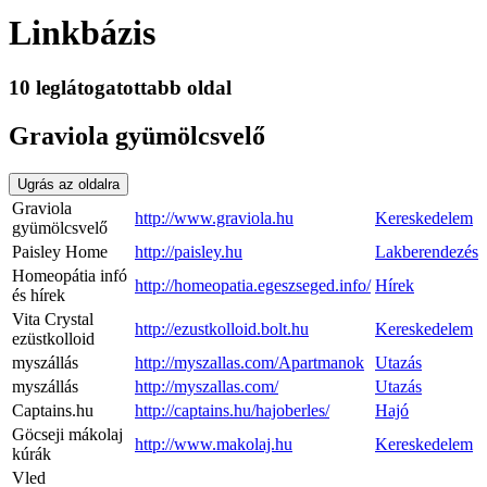
Linkbázis
10 leglátogatottabb oldal
Graviola gyümölcsvelő
Ugrás az oldalra
Graviola
http://www.graviola.hu
Kereskedelem
gyümölcsvelő
Paisley Home
http://paisley.hu
Lakberendezés
Homeopátia infó
http://homeopatia.egeszseged.info/
Hírek
és hírek
Vita Crystal
http://ezustkolloid.bolt.hu
Kereskedelem
ezüstkolloid
myszállás
http://myszallas.com/Apartmanok
Utazás
myszállás
http://myszallas.com/
Utazás
Captains.hu
http://captains.hu/hajoberles/
Hajó
Göcseji mákolaj
http://www.makolaj.hu
Kereskedelem
kúrák
Vled