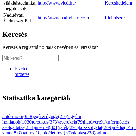
világítástechnikai
http://www.vled.hu/
Kereskedelem
megoldások
Nádudvari
http://www.nadudvari.com
Élelmiszer
Élelmiszer Kft.
Keresés
Keresés a regisztrált oldalak nevében és leirásában
Fizetett
hirdetés
Statisztika kategóriák
autó-motor(658)
egészségügy(210)
egyéni
honlapok(1030)
erotikus(373)
gyerekek(79)
hardver(91)
információs
szolgáltatás(284)
internet(301)
játék(291)
közszolgálat(209)
média(146)
zene(393)
naturisták, bioéletmód(39)
oktatás(238)
online