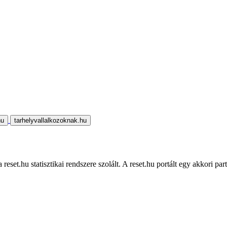
hu
tarhelyvallalkozoknak.hu
eset.hu statisztikai rendszere szolált. A reset.hu portált egy akkori part