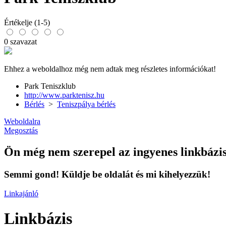
Értékelje (1-5)
0 szavazat
Ehhez a weboldalhoz még nem adtak meg részletes információkat!
Park Teniszklub
http://www.parktenisz.hu
Bérlés
>
Teniszpálya bérlés
Weboldalra
Megosztás
Ön még nem szerepel az ingyenes linkbázi
Semmi gond! Küldje be oldalát és mi kihelyezzük!
Linkajánló
Linkbázis