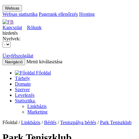
Websas
Websas statisztika
Pagerank ellenőrzés
Hosting
Kapcsolat
Rólunk
hirdetés
Nyelvek:
Ügyfélszolgálat
Menü kiválasztása
Navigáció
Főoldal
Tárhely
Domain
Szerver
Levelezés
Statisztika
Linkbázis
Marketing
Főoldal /
Linkbázis
/
Bérlés
/
Teniszpálya bérlés
/
Park Teniszklub
Park Teniszklub