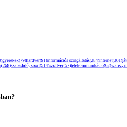
3)
gyerekek(79)
hardver(91)
információs szolgáltatás(284)
internet(301)
já
m(268)
szabadidő, sport(514)
szoftver(57)
telekommunikáció(62)
warez, 
sban?