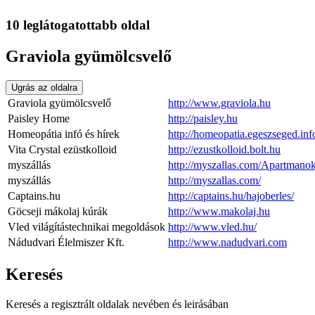
10 leglátogatottabb oldal
Graviola gyümölcsvelő
Ugrás az oldalra
Graviola gyümölcsvelő
http://www.graviola.hu
Paisley Home
http://paisley.hu
Homeopátia infó és hírek
http://homeopatia.egeszseged.inf
Vita Crystal ezüstkolloid
http://ezustkolloid.bolt.hu
myszállás
http://myszallas.com/Apartmano
myszállás
http://myszallas.com/
Captains.hu
http://captains.hu/hajoberles/
Göcseji mákolaj kúrák
http://www.makolaj.hu
Vled világítástechnikai megoldások
http://www.vled.hu/
Nádudvari Élelmiszer Kft.
http://www.nadudvari.com
Keresés
Keresés a regisztrált oldalak nevében és leirásában