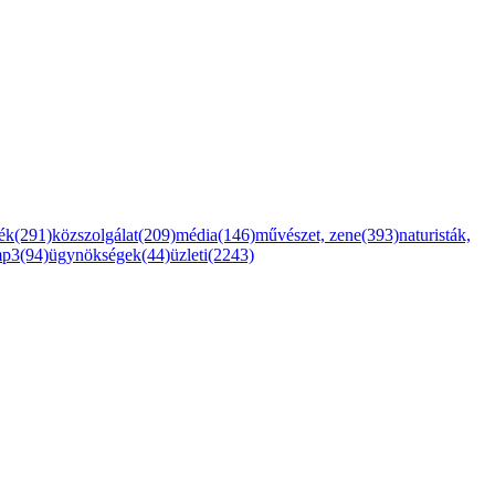
ték(291)
közszolgálat(209)
média(146)
művészet, zene(393)
naturisták,
mp3(94)
ügynökségek(44)
üzleti(2243)