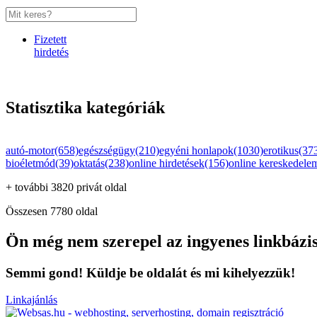
Fizetett
hirdetés
Statisztika kategóriák
autó-motor(658)
egészségügy(210)
egyéni honlapok(1030)
erotikus(37
bioéletmód(39)
oktatás(238)
online hirdetések(156)
online kereskedele
+ további 3820 privát oldal
Összesen 7780 oldal
Ön még nem szerepel az ingyenes linkbázi
Semmi gond! Küldje be oldalát és mi kihelyezzük!
Linkajánlás