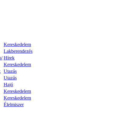
Kereskedelem
Lakberendezés
o/
Hírek
Kereskedelem
k
Utazás
Utazás
Hajó
Kereskedelem
Kereskedelem
Élelmiszer