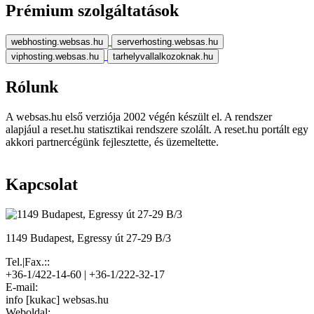
Prémium szolgáltatások
webhosting.websas.hu
serverhosting.websas.hu
viphosting.websas.hu
tarhelyvallalkozoknak.hu
Rólunk
A websas.hu első verziója 2002 végén készült el. A rendszer
alapjául a reset.hu statisztikai rendszere szolált. A reset.hu portált egy
akkori partnercégünk fejlesztette, és üzemeltette.
Kapcsolat
1149 Budapest, Egressy út 27-29 B/3
Tel.|Fax.::
+36-1/422-14-60 | +36-1/222-32-17
E-mail:
info [kukac] websas.hu
Weboldal: