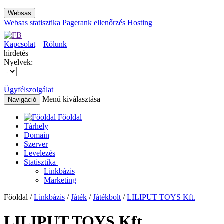
Websas
Websas statisztika
Pagerank ellenőrzés
Hosting
Kapcsolat
Rólunk
hirdetés
Nyelvek:
Ügyfélszolgálat
Menü kiválasztása
Navigáció
Főoldal
Tárhely
Domain
Szerver
Levelezés
Statisztika
Linkbázis
Marketing
Főoldal /
Linkbázis
/
Játék
/
Játékbolt
/
LILIPUT TOYS Kft.
LILIPUT TOYS Kft.