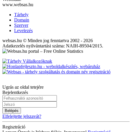
www.websas.hu
Tárhely
Domain
Szerver
Levelezés
websas.hu © Minden jog fenntartva 2002 - 2026
Adatkezelés nyilvántartási száma: NAIH-89504/2015.
Ugrás az oldal tetejére
Bejelentkezés
Belépés
Elfelejtette jelszavát?
Regisztráció