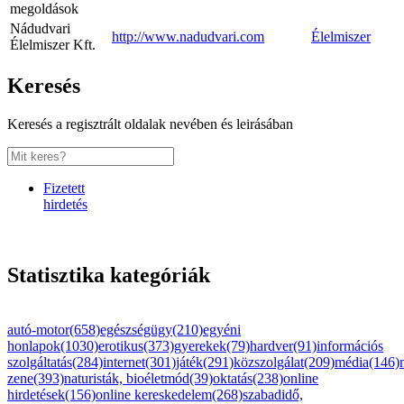
megoldások
Nádudvari
http://www.nadudvari.com
Élelmiszer
Élelmiszer Kft.
Keresés
Keresés a regisztrált oldalak nevében és leirásában
Fizetett
hirdetés
Statisztika kategóriák
autó-motor(658)
egészségügy(210)
egyéni
honlapok(1030)
erotikus(373)
gyerekek(79)
hardver(91)
információs
szolgáltatás(284)
internet(301)
játék(291)
közszolgálat(209)
média(146)
zene(393)
naturisták, bioéletmód(39)
oktatás(238)
online
hirdetések(156)
online kereskedelem(268)
szabadidő,