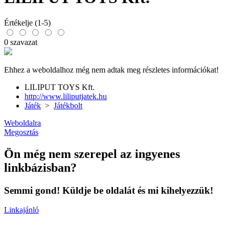
Értékelje (1-5)
0 szavazat
Ehhez a weboldalhoz még nem adtak meg részletes információkat!
LILIPUT TOYS Kft.
http://www.liliputjatek.hu
Játék
>
Játékbolt
Weboldalra
Megosztás
Ön még nem szerepel az ingyenes
linkbázisban?
Semmi gond! Küldje be oldalát és mi kihelyezzük!
Linkajánló