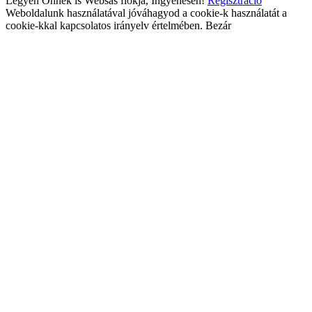
Legyen Önnek is Websas fiókja, Ingyenesen!
Regisztráció
Weboldalunk használatával jóváhagyod a cookie-k használatát a
cookie-kkal kapcsolatos irányelv értelmében.
Bezár