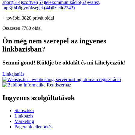
sport(514)
szoftver(57)
telekommunikáció(62)
warez,
mp3(94)
ügynökségek(44)
üzleti(2243)
+ további 3820 privát oldal
Összesen 7780 oldal
Ön még nem szerepel az ingyenes
linkbázisban?
Semmi gond! Küldje be oldalát és mi kihelyezzük!
Linkajánlás
Ingyenes szolgáltatások
Statisztika
Linkbázis
Marketing
Pagerank ellenőrzés