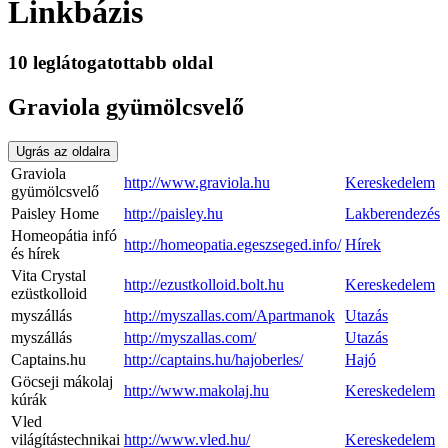
Linkbázis
10 leglátogatottabb oldal
Graviola gyümölcsvelő
Ugrás az oldalra
Graviola
http://www.graviola.hu
Kereskedelem
gyümölcsvelő
Paisley Home
http://paisley.hu
Lakberendezés
Homeopátia infó
http://homeopatia.egeszseged.info/
Hírek
és hírek
Vita Crystal
http://ezustkolloid.bolt.hu
Kereskedelem
ezüstkolloid
myszállás
http://myszallas.com/Apartmanok
Utazás
myszállás
http://myszallas.com/
Utazás
Captains.hu
http://captains.hu/hajoberles/
Hajó
Göcseji mákolaj
http://www.makolaj.hu
Kereskedelem
kúrák
Vled
világítástechnikai
http://www.vled.hu/
Kereskedelem