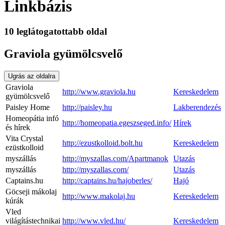
Linkbázis
10 leglátogatottabb oldal
Graviola gyümölcsvelő
Ugrás az oldalra
Graviola
http://www.graviola.hu
Kereskedelem
gyümölcsvelő
Paisley Home
http://paisley.hu
Lakberendezés
Homeopátia infó
http://homeopatia.egeszseged.info/
Hírek
és hírek
Vita Crystal
http://ezustkolloid.bolt.hu
Kereskedelem
ezüstkolloid
myszállás
http://myszallas.com/Apartmanok
Utazás
myszállás
http://myszallas.com/
Utazás
Captains.hu
http://captains.hu/hajoberles/
Hajó
Göcseji mákolaj
http://www.makolaj.hu
Kereskedelem
kúrák
Vled
világítástechnikai
http://www.vled.hu/
Kereskedelem