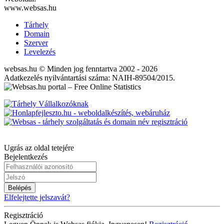
www.websas.hu
Tárhely
Domain
Szerver
Levelezés
websas.hu © Minden jog fenntartva 2002 - 2026
Adatkezelés nyilvántartási száma: NAIH-89504/2015.
Ugrás az oldal tetejére
Bejelentkezés
Belépés
Elfelejtette jelszavát?
Regisztráció