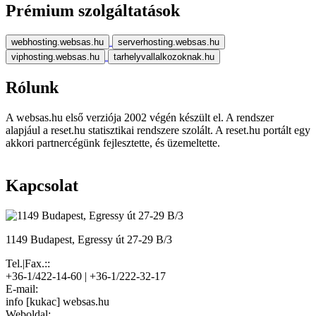
Prémium szolgáltatások
webhosting.websas.hu
serverhosting.websas.hu
viphosting.websas.hu
tarhelyvallalkozoknak.hu
Rólunk
A websas.hu első verziója 2002 végén készült el. A rendszer
alapjául a reset.hu statisztikai rendszere szolált. A reset.hu portált egy
akkori partnercégünk fejlesztette, és üzemeltette.
Kapcsolat
1149 Budapest, Egressy út 27-29 B/3
Tel.|Fax.::
+36-1/422-14-60 | +36-1/222-32-17
E-mail:
info [kukac] websas.hu
Weboldal: