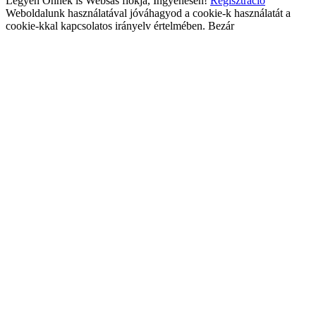
Legyen Önnek is Websas fiókja, Ingyenesen!
Regisztráció
Weboldalunk használatával jóváhagyod a cookie-k használatát a
cookie-kkal kapcsolatos irányelv értelmében.
Bezár