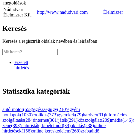
megoldások
Nádudvari
http://www.nadudvari.com
Élelmiszer
Élelmiszer Kft.
Keresés
Keresés a regisztrált oldalak nevében és leirásában
Fizetett
hirdetés
Statisztika kategóriák
autó-motor(658)
egészségügy(210)
egyéni
honlapok(1030)
erotikus(373)
gyerekek(79)
hardver(91)
információs
szolgáltatás(284)
internet(301)
játék(291)
közszolgálat(209)
média(146)
zene(393)
naturisták, bioéletmód(39)
oktatás(238)
online
hirdetések(156)
online kereskedelem(268)
szabadidő,