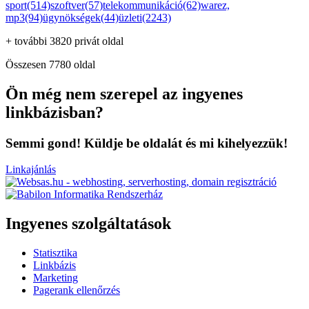
sport(514)
szoftver(57)
telekommunikáció(62)
warez,
mp3(94)
ügynökségek(44)
üzleti(2243)
+ további 3820 privát oldal
Összesen 7780 oldal
Ön még nem szerepel az ingyenes
linkbázisban?
Semmi gond! Küldje be oldalát és mi kihelyezzük!
Linkajánlás
Ingyenes szolgáltatások
Statisztika
Linkbázis
Marketing
Pagerank ellenőrzés