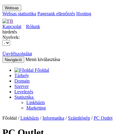
Websas
Websas statisztika
Pagerank ellenőrzés
Hosting
Kapcsolat
Rólunk
hirdetés
Nyelvek:
Ügyfélszolgálat
Menü kiválasztása
Navigáció
Főoldal
Tárhely
Domain
Szerver
Levelezés
Statisztika
Linkbázis
Marketing
Főoldal /
Linkbázis
/
Informatika
/
Számítógép
/
PC Outlet
PC Outlet